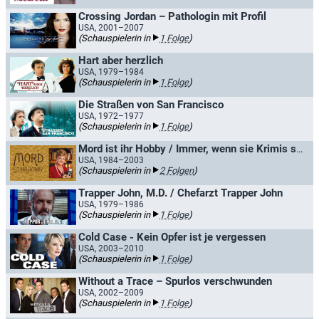
Crossing Jordan – Pathologin mit Profil
USA, 2001–2007
(Schauspielerin in
1 Folge
)
Hart aber herzlich
USA, 1979–1984
(Schauspielerin in
1 Folge
)
Die Straßen von San Francisco
USA, 1972–1977
(Schauspielerin in
1 Folge
)
Mord ist ihr Hobby / Immer, wenn sie Krimis schrieb
USA, 1984–2003
(Schauspielerin in
2 Folgen
)
Trapper John, M.D. / Chefarzt Trapper John
USA, 1979–1986
(Schauspielerin in
1 Folge
)
Cold Case - Kein Opfer ist je vergessen
USA, 2003–2010
(Schauspielerin in
1 Folge
)
Without a Trace – Spurlos verschwunden
USA, 2002–2009
(Schauspielerin in
1 Folge
)