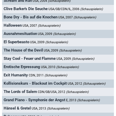
Scream and Run
USA, 2004
(Schauspielerin)
Clive Barker's Die Seuche
USA/GB/CDN/IL, 2006
(Schauspielerin)
Bone Dry - Bis auf die Knochen
USA, 2007
(Schauspielerin)
Halloween
USA, 2007
(Schauspielerin)
Ausnahmesituation
USA, 2009
(Schauspielerin)
El Superbeasto
USA, 2009
(Schauspielerin)
The House of the Devil
USA, 2009
(Schauspielerin)
Stay Cool - Feuer und Flamme
USA, 2009
(Schauspielerin)
Erotische Erpressung
USA, 2010
(Schauspielerin)
Exit Humanity
CDN, 2011
(Schauspielerin)
Kollisionskurs - Blackout im Cockpit
USA, 2012
(Schauspielerin)
The Lords of Salem
CDN/GB/USA, 2012
(Schauspielerin)
Grand Piano - Symphonie der Angst
E, 2013
(Schauspielerin)
Hänsel & Gretel
USA, 2013
(Schauspielerin)