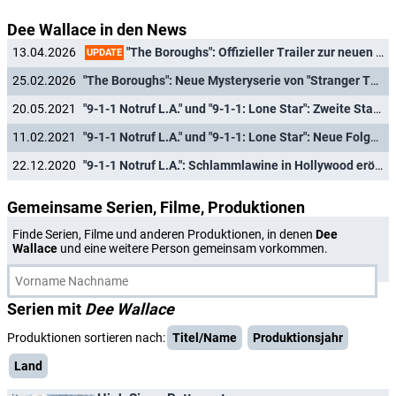
Dee Wallace in den News
"The Boroughs": Offizieller Trailer zur neuen Mystery-Serie der "Stranger Things"-Macher veröffentlicht
13.04.2026
UPDATE
25.02.2026
"The Boroughs": Neue Mysteryserie von "Stranger Things"-Macher findet Termin
20.05.2021
"9-1-1 Notruf L.A." und "9-1-1: Lone Star": Zweite Staffelhälften nach kurzer Pause bei Sky
11.02.2021
"9-1-1 Notruf L.A." und "9-1-1: Lone Star": Neue Folgen bei Sky One
22.12.2020
"9-1-1 Notruf L.A.": Schlammlawine in Hollywood eröffnet die vierte Staffel
Gemeinsame Serien, Filme, Produktionen
Finde Serien, Filme und anderen Produktionen, in denen
Dee
Wallace
und eine weitere Person gemeinsam vorkommen.
Serien mit
Dee Wallace
Produktionen sortieren nach:
Titel/Name
Produktionsjahr
Land