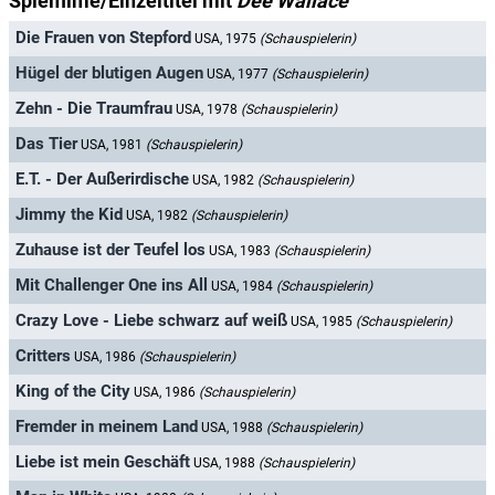
Spielfilme/Einzeltitel mit
Dee Wallace
Die Frauen von Stepford
USA, 1975
(Schauspielerin)
Hügel der blutigen Augen
USA, 1977
(Schauspielerin)
Zehn - Die Traumfrau
USA, 1978
(Schauspielerin)
Das Tier
USA, 1981
(Schauspielerin)
E.T. - Der Außerirdische
USA, 1982
(Schauspielerin)
Jimmy the Kid
USA, 1982
(Schauspielerin)
Zuhause ist der Teufel los
USA, 1983
(Schauspielerin)
Mit Challenger One ins All
USA, 1984
(Schauspielerin)
Crazy Love - Liebe schwarz auf weiß
USA, 1985
(Schauspielerin)
Critters
USA, 1986
(Schauspielerin)
King of the City
USA, 1986
(Schauspielerin)
Fremder in meinem Land
USA, 1988
(Schauspielerin)
Liebe ist mein Geschäft
USA, 1988
(Schauspielerin)