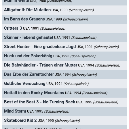
Man in White
USA, 1988
(Schauspielerin)
Alligator II: Die Mutation
USA, 1990
(Schauspielerin)
Im Bann des Grauens
USA, 1990
(Schauspielerin)
Critters 3
USA, 1991
(Schauspielerin)
Skinner - lebend gehäutet
USA, 1991
(Schauspielerin)
Street Hunter - Eine gnadenlose Jagd
USA, 1991
(Schauspielerin)
Huck und der Pokerkönig
USA, 1993
(Schauspielerin)
Die Babyhändler - Tränen einer Mutter
USA, 1994
(Schauspielerin)
Das Erbe der Zarentochter
USA, 1994
(Schauspielerin)
Göttliche Versuchung
USA, 1994
(Schauspielerin)
Notfall in den Rocky Mountains
USA, 1994
(Schauspielerin)
Best of the Best 3 - No Turning Back
USA, 1995
(Schauspielerin)
Mind Storm
USA, 1995
(Schauspielerin)
Skateboard Kid 2
USA, 1995
(Schauspielerin)