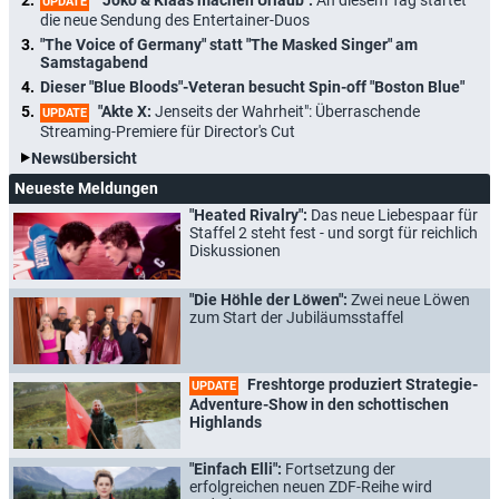
UPDATE
die neue Sendung des Entertainer-Duos
"The Voice of Germany" statt "The Masked Singer" am
Samstagabend
Dieser "Blue Bloods"-Veteran besucht Spin-off "Boston Blue"
"Akte X:
Jenseits der Wahrheit": Überraschende
UPDATE
Streaming-Premiere für Director's Cut
Newsübersicht
Neueste Meldungen
"Heated Rivalry":
Das neue Liebespaar für
Staffel 2 steht fest - und sorgt für reichlich
Diskussionen
"Die Höhle der Löwen":
Zwei neue Löwen
zum Start der Jubiläumsstaffel
Freshtorge produziert Strategie-
UPDATE
Adventure-Show in den schottischen
Highlands
"Einfach Elli":
Fortsetzung der
erfolgreichen neuen ZDF-Reihe wird