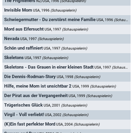
The Frighteners
NZ/USA, 1996
(Schauspielerin)
Invisible Mom
USA, 1996
(Schauspielerin)
Schwiegermutter - Du zerstörst meine Familie
USA, 1996
(Schauspielerin)
Mord aus Eifersucht
USA, 1997
(Schauspielerin)
Nevada
USA, 1997
(Schauspielerin)
Schön und raffiniert
USA, 1997
(Schauspielerin)
Skeletons
USA, 1997
(Schauspielerin)
Skeletons - Das Grauen in einer kleinen Stadt
USA, 1997
(Schauspielerin)
Die Dennis-Rodman-Story
USA, 1998
(Schauspielerin)
Hilfe, meine Mom ist unsichtbar 2
USA, 1999
(Schauspielerin)
Der Pirat aus der Vergangenheit
USA, 1999
(Schauspielerin)
Trügerisches Glück
USA, 2001
(Schauspielerin)
Virgil - Voll verliebt!
USA, 2002
(Schauspielerin)
(K)Ein fast perfekter Mord
USA, 2004
(Schauspielerin)