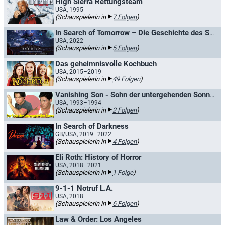
High Sierra Rettungsteam
USA, 1995
(Schauspielerin in
7 Folgen
)
In Search of Tomorrow – Die Geschichte des SciFi-Kinos
USA, 2022
(Schauspielerin in
5 Folgen
)
Das geheimnisvolle Kochbuch
USA, 2015–2019
(Schauspielerin in
49 Folgen
)
Vanishing Son - Sohn der untergehenden Sonne / Der Sohn der untergehenden Sonne
USA, 1993–1994
(Schauspielerin in
2 Folgen
)
In Search of Darkness
GB/USA, 2019–2022
(Schauspielerin in
4 Folgen
)
Eli Roth: History of Horror
USA, 2018–2021
(Schauspielerin in
1 Folge
)
9-1-1 Notruf L.A.
USA, 2018–
(Schauspielerin in
6 Folgen
)
Law & Order: Los Angeles