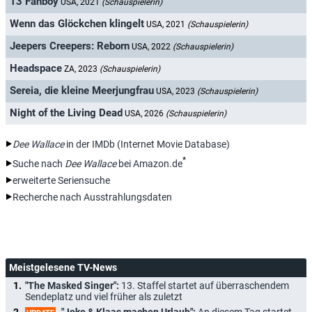
13 Fanboy
USA, 2021
(Schauspielerin)
Wenn das Glöckchen klingelt
USA, 2021
(Schauspielerin)
Jeepers Creepers: Reborn
USA, 2022
(Schauspielerin)
Headspace
ZA, 2023
(Schauspielerin)
Sereia, die kleine Meerjungfrau
USA, 2023
(Schauspielerin)
Night of the Living Dead
USA, 2026
(Schauspielerin)
Dee Wallace
in der IMDb (Internet Movie Database)
*
Suche nach
Dee Wallace
bei Amazon.de
erweiterte Seriensuche
Recherche nach Ausstrahlungsdaten
Meistgelesene TV-News
"The Masked Singer":
13. Staffel startet auf überraschendem
Sendeplatz und viel früher als zuletzt
"Joko & Klaas machen Urlaub":
An diesem Tag startet