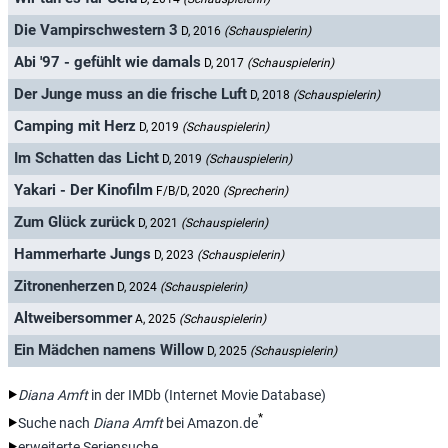
Die Vampirschwestern 3
D, 2016
(Schauspielerin)
Abi '97 - gefühlt wie damals
D, 2017
(Schauspielerin)
Der Junge muss an die frische Luft
D, 2018
(Schauspielerin)
Camping mit Herz
D, 2019
(Schauspielerin)
Im Schatten das Licht
D, 2019
(Schauspielerin)
Yakari - Der Kinofilm
F/B/D, 2020
(Sprecherin)
Zum Glück zurück
D, 2021
(Schauspielerin)
Hammerharte Jungs
D, 2023
(Schauspielerin)
Zitronenherzen
D, 2024
(Schauspielerin)
Altweibersommer
A, 2025
(Schauspielerin)
Ein Mädchen namens Willow
D, 2025
(Schauspielerin)
Diana Amft
in der IMDb (Internet Movie Database)
*
Suche nach
Diana Amft
bei Amazon.de
erweiterte Seriensuche