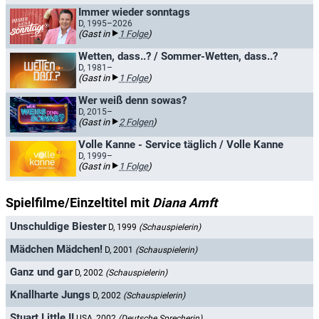
Immer wieder sonntags
D, 1995–2026
(Gast in
1 Folge
)
Wetten, dass..? / Sommer-Wetten, dass..?
D, 1981–
(Gast in
1 Folge
)
Wer weiß denn sowas?
D, 2015–
(Gast in
2 Folgen
)
Volle Kanne - Service täglich / Volle Kanne
D, 1999–
(Gast in
1 Folge
)
Spielfilme/Einzeltitel mit
Diana Amft
Unschuldige Biester
D, 1999
(Schauspielerin)
Mädchen Mädchen!
D, 2001
(Schauspielerin)
Ganz und gar
D, 2002
(Schauspielerin)
Knallharte Jungs
D, 2002
(Schauspielerin)
Stuart Little II
USA, 2002
(Deutsche Sprecherin)