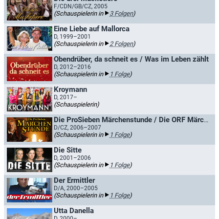
F/CDN/GB/CZ, 2005
(Schauspielerin in
3 Folgen
)
Eine Liebe auf Mallorca
D, 1999–2001
(Schauspielerin in
2 Folgen
)
Obendrüber, da schneit es / Was im Leben zählt
D, 2012–2016
(Schauspielerin in
1 Folge
)
Kroymann
D, 2017–
(Schauspielerin)
Die ProSieben Märchenstunde / Die ORF Märchenstunde
D/CZ, 2006–2007
(Schauspielerin in
1 Folge
)
Die Sitte
D, 2001–2006
(Schauspielerin in
1 Folge
)
Der Ermittler
D/A, 2000–2005
(Schauspielerin in
1 Folge
)
Utta Danella
D, 2000–