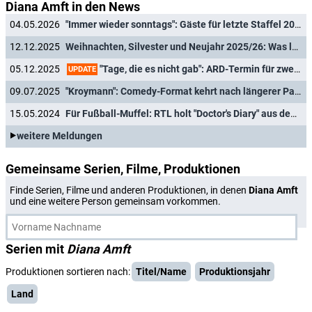
Diana Amft in den News
04.05.2026
"Immer wieder sonntags": Gäste für letzte Staffel 2026 verkündet
12.12.2025
Weihnachten, Silvester und Neujahr 2025/26: Was läuft im ZDF und in ZDFneo?
"Tage, die es nicht gab": ARD-Termin für zweite Staffel der österreichischen Dramaserie
05.12.2025
UPDATE
09.07.2025
"Kroymann": Comedy-Format kehrt nach längerer Pause mit neuer Staffel zurück
15.05.2024
Für Fußball-Muffel: RTL holt "Doctor's Diary" aus dem Archiv
weitere Meldungen
Gemeinsame Serien, Filme, Produktionen
Finde Serien, Filme und anderen Produktionen, in denen
Diana Amft
und eine weitere Person gemeinsam vorkommen.
Serien mit
Diana Amft
Produktionen sortieren nach:
Titel/Name
Produktionsjahr
Land