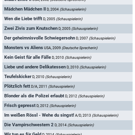
Mädchen Mädchen II
D, 2004
(Schauspielerin)
Wen die Liebe trifft
D, 2005
(Schauspielerin)
Zwei Zivis zum Knutschen
D, 2005
(Schauspielerin)
Der geheimnisvolle Schwiegersohn
D, 2007
(Schauspielerin)
Monsters vs Aliens
USA, 2009
(Deutsche Sprecherin)
Kein Geist für alle Fälle
D, 2010
(Schauspielerin)
Liebe und andere Delikatessen
D, 2010
(Schauspielerin)
Teufelskicker
D, 2010
(Schauspielerin)
Plötzlich fett
D/A, 2011
(Schauspielerin)
Blonder als die Polizei erlaubt
D, 2012
(Schauspielerin)
Frisch gepresst
D, 2012
(Schauspielerin)
Im weißen Rössl - Wehe du singst!
A/D, 2013
(Schauspielerin)
Die Vampirschwestern 2
D, 2014
(Schauspielerin)
Wir tun es für Geld
D, 2014
(Schauspielerin)