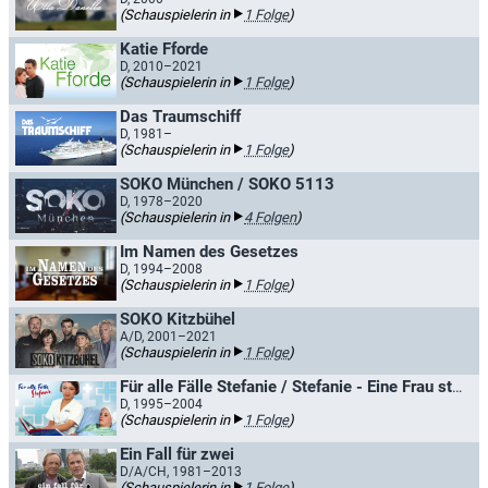
(Schauspielerin in
1 Folge
)
Katie Fforde
D, 2010–2021
(Schauspielerin in
1 Folge
)
Das Traumschiff
D, 1981–
(Schauspielerin in
1 Folge
)
SOKO München / SOKO 5113
D, 1978–2020
(Schauspielerin in
4 Folgen
)
Im Namen des Gesetzes
D, 1994–2008
(Schauspielerin in
1 Folge
)
SOKO Kitzbühel
A/D, 2001–2021
(Schauspielerin in
1 Folge
)
Für alle Fälle Stefanie / Stefanie - Eine Frau startet durch
D, 1995–2004
(Schauspielerin in
1 Folge
)
Ein Fall für zwei
D/A/CH, 1981–2013
(Schauspielerin in
1 Folge
)