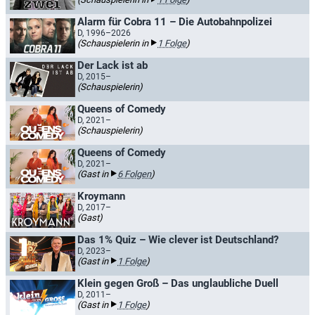
Alarm für Cobra 11 – Die Autobahnpolizei
D, 1996–2026
(Schauspielerin in
1 Folge
)
Der Lack ist ab
D, 2015–
(Schauspielerin)
Queens of Comedy
D, 2021–
(Schauspielerin)
Queens of Comedy
D, 2021–
(Gast in
6 Folgen
)
Kroymann
D, 2017–
(Gast)
Das 1% Quiz – Wie clever ist Deutschland?
D, 2023–
(Gast in
1 Folge
)
Klein gegen Groß – Das unglaubliche Duell
D, 2011–
(Gast in
1 Folge
)