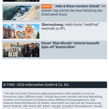
"Joko & Klaas machen Urlaub":
An
UPDATE
diesem Tag startet die neue Sendung des
Entertainer-Duos
Überraschung:
Heidi Klums "HeidiFest"
wechselt zu RTL
Dieser "Blue Bloods"-Veteran besucht
Spin-off "Boston Blue"
© 1998 - 2026 imfernsehen GmbH & Co. KG
* Bei den mit einem Sternchen gekennzeichneten Links handelt es sich um
Provisions-Links (Affiliate-Links). Erfolgt über einen solchen Link eine Bestellung,
erhalten wir Provisionen im Rahmen eines Affiliate-Partnerprogramms. Das
bedeutet keine Mehrkosten für Käufer, unterstützt uns aber bei der Finanzierung
dieser Website. Alle Preise inkl. MwSt. und ggf. zuzüglich Versandkosten. Details