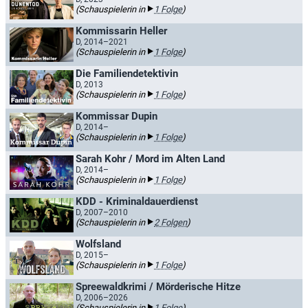
(Schauspielerin in
1 Folge
)
Kommissarin Heller
D, 2014–2021
(Schauspielerin in
1 Folge
)
Die Familiendetektivin
D, 2013
(Schauspielerin in
1 Folge
)
Kommissar Dupin
D, 2014–
(Schauspielerin in
1 Folge
)
Sarah Kohr / Mord im Alten Land
D, 2014–
(Schauspielerin in
1 Folge
)
KDD - Kriminaldauerdienst
D, 2007–2010
(Schauspielerin in
2 Folgen
)
Wolfsland
D, 2015–
(Schauspielerin in
1 Folge
)
Spreewaldkrimi / Mörderische Hitze
D, 2006–2026
(Schauspielerin in
1 Folge
)