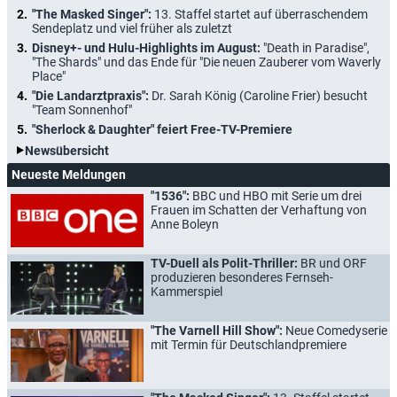
"The Masked Singer":
13. Staffel startet auf überraschendem
Sendeplatz und viel früher als zuletzt
Disney+- und Hulu-Highlights im August:
"Death in Paradise",
"The Shards" und das Ende für "Die neuen Zauberer vom Waverly
Place"
"Die Landarztpraxis":
Dr. Sarah König (Caroline Frier) besucht
"Team Sonnenhof"
"Sherlock & Daughter" feiert Free-TV-Premiere
Newsübersicht
Neueste Meldungen
"1536":
BBC und HBO mit Serie um drei
Frauen im Schatten der Verhaftung von
Anne Boleyn
TV-Duell als Polit-Thriller:
BR und ORF
produzieren besonderes Fernseh-
Kammerspiel
"The Varnell Hill Show":
Neue Comedyserie
mit Termin für Deutschlandpremiere