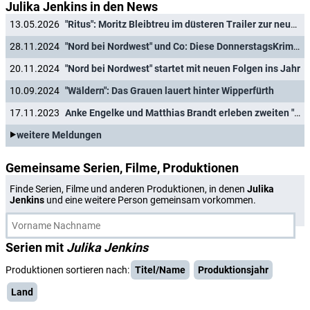
Julika Jenkins in den News
13.05.2026
"Ritus": Moritz Bleibtreu im düsteren Trailer zur neuen Mystery-Thrillerserie
28.11.2024
"Nord bei Nordwest" und Co: Diese DonnerstagsKrimis laufen Anfang 2025 im Ersten
20.11.2024
"Nord bei Nordwest" startet mit neuen Folgen ins Jahr
10.09.2024
"Wäldern": Das Grauen lauert hinter Wipperfürth
17.11.2023
Anke Engelke und Matthias Brandt erleben zweiten "Kurzschluss": Fortsetzung des Silvester-Kurzfilms
weitere Meldungen
Gemeinsame Serien, Filme, Produktionen
Finde Serien, Filme und anderen Produktionen, in denen
Julika
Jenkins
und eine weitere Person gemeinsam vorkommen.
Serien mit
Julika Jenkins
Produktionen sortieren nach:
Titel/Name
Produktionsjahr
Land