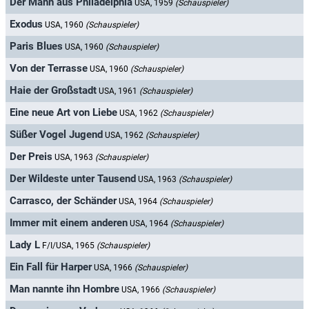
Der Mann aus Philadelphia
USA, 1959
(Schauspieler)
Exodus
USA, 1960
(Schauspieler)
Paris Blues
USA, 1960
(Schauspieler)
Von der Terrasse
USA, 1960
(Schauspieler)
Haie der Großstadt
USA, 1961
(Schauspieler)
Eine neue Art von Liebe
USA, 1962
(Schauspieler)
Süßer Vogel Jugend
USA, 1962
(Schauspieler)
Der Preis
USA, 1963
(Schauspieler)
Der Wildeste unter Tausend
USA, 1963
(Schauspieler)
Carrasco, der Schänder
USA, 1964
(Schauspieler)
Immer mit einem anderen
USA, 1964
(Schauspieler)
Lady L
F/I/USA, 1965
(Schauspieler)
Ein Fall für Harper
USA, 1966
(Schauspieler)
Man nannte ihn Hombre
USA, 1966
(Schauspieler)