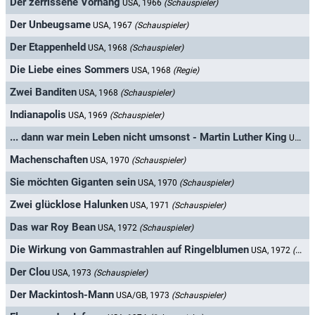
Der zerrissene Vorhang
USA, 1966
(Schauspieler)
Der Unbeugsame
USA, 1967
(Schauspieler)
Der Etappenheld
USA, 1968
(Schauspieler)
Die Liebe eines Sommers
USA, 1968
(Regie)
Zwei Banditen
USA, 1968
(Schauspieler)
Indianapolis
USA, 1969
(Schauspieler)
... dann war mein Leben nicht umsonst - Martin Luther King
USA, 1970
Machenschaften
USA, 1970
(Schauspieler)
Sie möchten Giganten sein
USA, 1970
(Schauspieler)
Zwei glücklose Halunken
USA, 1971
(Schauspieler)
Das war Roy Bean
USA, 1972
(Schauspieler)
Die Wirkung von Gammastrahlen auf Ringelblumen
USA, 1972
(Regie)
Der Clou
USA, 1973
(Schauspieler)
Der Mackintosh-Mann
USA/GB, 1973
(Schauspieler)