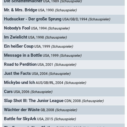
Die Schattenmacher
USA, 1989
(Schauspieler)
Mr. & Mrs. Bridge
USA, 1990
(Schauspieler)
Hudsucker - Der große Sprung
USA/GB/D, 1994
(Schauspieler)
Nobody's Fool
USA, 1994
(Schauspieler)
Im Zwielicht
USA, 1998
(Schauspieler)
Ein heißer Coup
USA, 1999
(Schauspieler)
Message in a Bottle
USA, 1999
(Schauspieler)
Road to Perdition
USA, 2001
(Schauspieler)
Just the Facts
USA, 2004
(Schauspieler)
Mickybo und Ich
AUS/GB/IRL, 2004
(Schauspieler)
Cars
USA, 2006
(Schauspieler)
Slap Shot III: The Junior League
CDN, 2008
(Schauspieler)
Wächter der Wüste
GB, 2008
(Schauspieler)
Battle for SkyArk
USA, 2015
(Schauspieler)