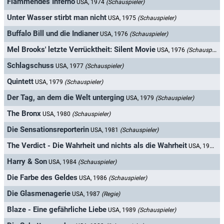
Flammendes Inferno
USA, 1974
(Schauspieler)
Unter Wasser stirbt man nicht
USA, 1975
(Schauspieler)
Buffalo Bill und die Indianer
USA, 1976
(Schauspieler)
Mel Brooks' letzte Verrücktheit: Silent Movie
USA, 1976
(Schauspieler)
Schlagschuss
USA, 1977
(Schauspieler)
Quintett
USA, 1979
(Schauspieler)
Der Tag, an dem die Welt unterging
USA, 1979
(Schauspieler)
The Bronx
USA, 1980
(Schauspieler)
Die Sensationsreporterin
USA, 1981
(Schauspieler)
The Verdict - Die Wahrheit und nichts als die Wahrheit
USA, 1982
(S
Harry & Son
USA, 1984
(Schauspieler)
Die Farbe des Geldes
USA, 1986
(Schauspieler)
Die Glasmenagerie
USA, 1987
(Regie)
Blaze - Eine gefährliche Liebe
USA, 1989
(Schauspieler)