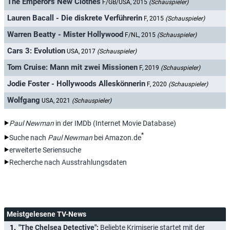
The Emperor's New Clothes
F/GB/USA, 2015
(Schauspieler)
Lauren Bacall - Die diskrete Verführerin
F, 2015
(Schauspieler)
Warren Beatty - Mister Hollywood
F/NL, 2015
(Schauspieler)
Cars 3: Evolution
USA, 2017
(Schauspieler)
Tom Cruise: Mann mit zwei Missionen
F, 2019
(Schauspieler)
Jodie Foster - Hollywoods Alleskönnerin
F, 2020
(Schauspieler)
Wolfgang
USA, 2021
(Schauspieler)
Paul Newman
in der IMDb (Internet Movie Database)
*
Suche nach
Paul Newman
bei Amazon.de
erweiterte Seriensuche
Recherche nach Ausstrahlungsdaten
Meistgelesene TV-News
"The Chelsea Detective":
Beliebte Krimiserie startet mit der