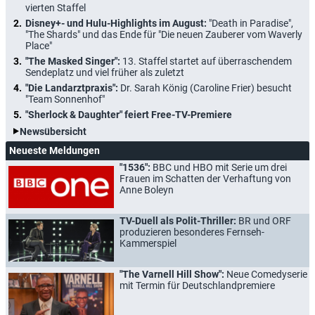
vierten Staffel
Disney+- und Hulu-Highlights im August:
"Death in Paradise",
"The Shards" und das Ende für "Die neuen Zauberer vom Waverly
Place"
"The Masked Singer":
13. Staffel startet auf überraschendem
Sendeplatz und viel früher als zuletzt
"Die Landarztpraxis":
Dr. Sarah König (Caroline Frier) besucht
"Team Sonnenhof"
"Sherlock & Daughter" feiert Free-TV-Premiere
Newsübersicht
Neueste Meldungen
"1536":
BBC und HBO mit Serie um drei
Frauen im Schatten der Verhaftung von
Anne Boleyn
TV-Duell als Polit-Thriller:
BR und ORF
produzieren besonderes Fernseh-
Kammerspiel
"The Varnell Hill Show":
Neue Comedyserie
mit Termin für Deutschlandpremiere