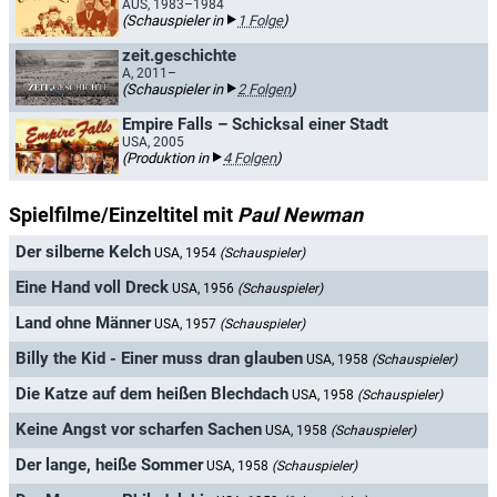
AUS, 1983–1984
(Schauspieler in
1 Folge
)
zeit.geschichte
A, 2011–
(Schauspieler in
2 Folgen
)
Empire Falls – Schicksal einer Stadt
USA, 2005
(Produktion in
4 Folgen
)
Spielfilme/Einzeltitel mit
Paul Newman
Der silberne Kelch
USA, 1954
(Schauspieler)
Eine Hand voll Dreck
USA, 1956
(Schauspieler)
Land ohne Männer
USA, 1957
(Schauspieler)
Billy the Kid - Einer muss dran glauben
USA, 1958
(Schauspieler)
Die Katze auf dem heißen Blechdach
USA, 1958
(Schauspieler)
Keine Angst vor scharfen Sachen
USA, 1958
(Schauspieler)
Der lange, heiße Sommer
USA, 1958
(Schauspieler)