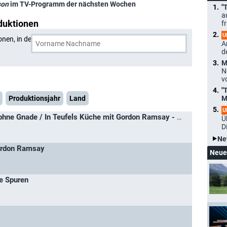
son
im TV-Programm der nächsten Wochen
"
a
duktionen
f
U
onen, in denen
John Thompson
und eine weitere Person
A
d
M
N
v
"
Produktionsjahr
Land
M
U
Gordon Ramsay - Chef ohne Gnade / In Teufels Küche mit Gordon Ramsay - Weltweit
Ü
D
Ne
Gordon Ramsay
Neue
te Spuren