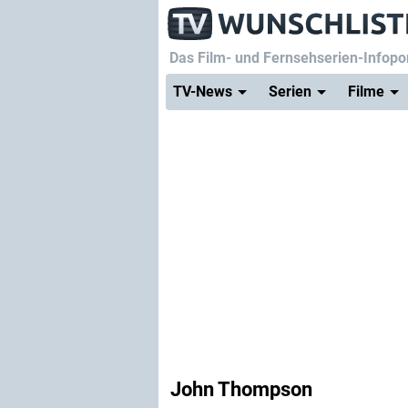
Das Film- und Fernsehserien-Infopor
TV-News
Serien
Filme
John Thompson