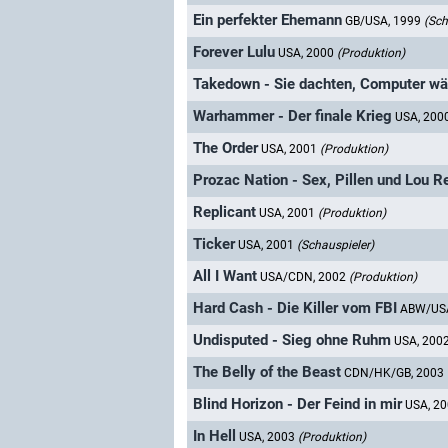
Ein perfekter Ehemann
GB/USA, 1999
(Sch
Forever Lulu
USA, 2000
(Produktion)
Takedown - Sie dachten, Computer wä
Warhammer - Der finale Krieg
USA, 200
The Order
USA, 2001
(Produktion)
Prozac Nation - Sex, Pillen und Lou R
Replicant
USA, 2001
(Produktion)
Ticker
USA, 2001
(Schauspieler)
All I Want
USA/CDN, 2002
(Produktion)
Hard Cash - Die Killer vom FBI
ABW/US
Undisputed - Sieg ohne Ruhm
USA, 200
The Belly of the Beast
CDN/HK/GB, 2003
Blind Horizon - Der Feind in mir
USA, 2
In Hell
USA, 2003
(Produktion)