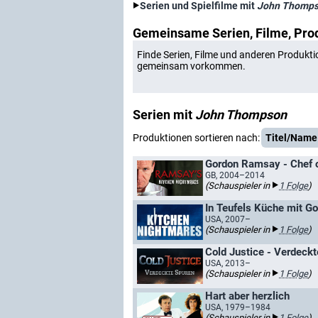
Serien und Spielfilme mit
John Thomp
Gemeinsame Serien, Filme, Pro
Finde Serien, Filme und anderen Produkti
gemeinsam vorkommen.
Serien mit
John Thompson
Produktionen sortieren nach:
Titel/Name
GB, 2004–2014
(Schauspieler in
1 Folge
)
In Teufels Küche mit 
USA, 2007–
(Schauspieler in
1 Folge
)
Cold Justice - Verdeck
USA, 2013–
(Schauspieler in
1 Folge
)
Hart aber herzlich
USA, 1979–1984
(Schauspieler in
1 Folge
)