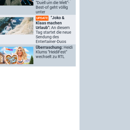
"Duell um die Welt"-
Best-of geht völlig
unter
"Joko &
UPDATE
Klaas machen
Urlaub":
An diesem
Tag startet die neue
Sendung des
Entertainer-Duos
Überraschung:
Heidi
Klums "HeidiFest"
wechselt zu RTL