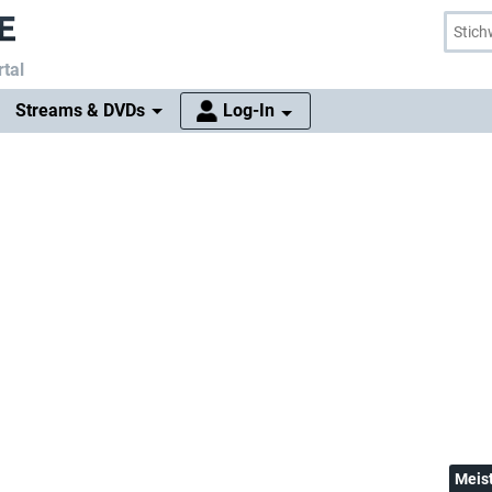
tal
Streams & DVDs
Log-In
Meis