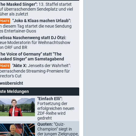
The Masked Singer":
13. Staffel startet
uf überraschendem Sendeplatz und viel
rüher als zuletzt
"Joko & Klaas machen Urlaub":
PDATE
n diesem Tag startet die neue Sendung
es Entertainer-Duos
elissa Naschenweng statt DJ Ötzi:
eue Moderatorin für Weihnachtsshow
on ORF und BR
The Voice of Germany" statt "The
asked Singer" am Samstagabend
"Akte X:
Jenseits der Wahrheit":
PDATE
berraschende Streaming-Premiere für
irector's Cut
wsübersicht
ste Meldungen
"Einfach Elli":
Fortsetzung der
erfolgreichen neuen
ZDF-Reihe wird
gedreht
Quoten:
"Quiz-
Champion" siegt in
der jungen Zielgruppe,