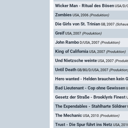
Wicker Man - Ritual des Bösen
USA/D/
Zombies
USA, 2006
(Produktion)
Die Girls von St. Trinian
GB, 2007
(Schausp
Greif
USA, 2007
(Produktion)
John Rambo
D/USA, 2007
(Produktion)
King of California
USA, 2007
(Produktion)
Und Nietzsche weinte
USA, 2007
(Produkt
Until Death
GB/BG/D/USA, 2007
(Produktion
Hero wanted - Helden brauchen kein 
Bad Lieutenant - Cop ohne Gewissen
U
Gesetz der Straße - Brooklyn's Finest
The Expendables - Stahlharte Söldner
The Mechanic
USA, 2010
(Produktion)
Trust - Die Spur führt ins Netz
USA, 20