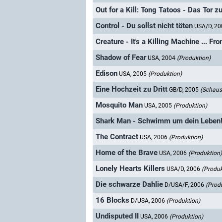
Out for a Kill: Tong Tatoos - Das Tor z
Control - Du sollst nicht töten
USA/D, 2
Creature - It's a Killing Machine ... F
Shadow of Fear
USA, 2004
(Produktion)
Edison
USA, 2005
(Produktion)
Eine Hochzeit zu Dritt
GB/D, 2005
(Schausp
Mosquito Man
USA, 2005
(Produktion)
Shark Man - Schwimm um dein Leben
The Contract
USA, 2006
(Produktion)
Home of the Brave
USA, 2006
(Produktion)
Lonely Hearts Killers
USA/D, 2006
(Produk
Die schwarze Dahlie
D/USA/F, 2006
(Prod
16 Blocks
D/USA, 2006
(Produktion)
Undisputed II
USA, 2006
(Produktion)