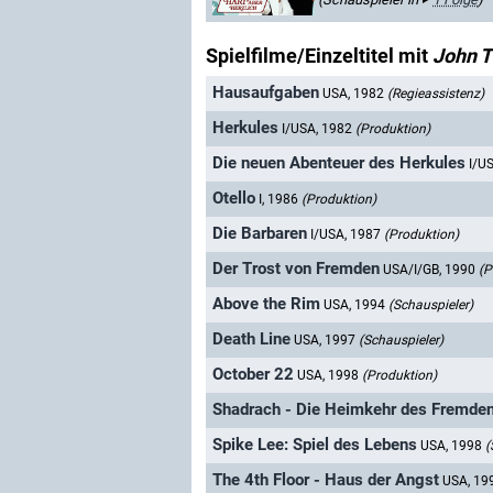
Spielfilme/Einzeltitel mit
John 
Hausaufgaben
USA, 1982
(Regieassistenz)
Herkules
I/USA, 1982
(Produktion)
Die neuen Abenteuer des Herkules
I/U
Otello
I, 1986
(Produktion)
Die Barbaren
I/USA, 1987
(Produktion)
Der Trost von Fremden
USA/I/GB, 1990
(P
Above the Rim
USA, 1994
(Schauspieler)
Death Line
USA, 1997
(Schauspieler)
October 22
USA, 1998
(Produktion)
Shadrach - Die Heimkehr des Fremde
Spike Lee: Spiel des Lebens
USA, 1998
(
The 4th Floor - Haus der Angst
USA, 19