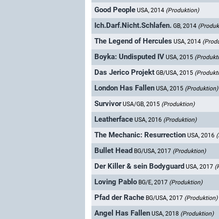
Good People
USA, 2014
(Produktion)
Ich.Darf.Nicht.Schlafen.
GB, 2014
(Produk
The Legend of Hercules
USA, 2014
(Produ
Boyka: Undisputed IV
USA, 2015
(Produkt
Das Jerico Projekt
GB/USA, 2015
(Produkt
London Has Fallen
USA, 2015
(Produktion)
Survivor
USA/GB, 2015
(Produktion)
Leatherface
USA, 2016
(Produktion)
The Mechanic: Resurrection
USA, 2016
(
Bullet Head
BG/USA, 2017
(Produktion)
Der Killer & sein Bodyguard
USA, 2017
(
Loving Pablo
BG/E, 2017
(Produktion)
Pfad der Rache
BG/USA, 2017
(Produktion)
Angel Has Fallen
USA, 2018
(Produktion)