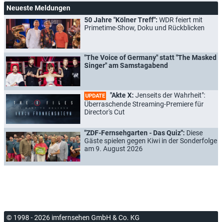
Neueste Meldungen
50 Jahre "Kölner Treff":
WDR feiert mit
Primetime-Show, Doku und Rückblicken
"The Voice of Germany" statt "The Masked
Singer" am Samstagabend
"Akte X:
Jenseits der Wahrheit":
UPDATE
Überraschende Streaming-Premiere für
Director's Cut
"ZDF-Fernsehgarten - Das Quiz":
Diese
Gäste spielen gegen Kiwi in der Sonderfolge
am 9. August 2026
© 1998 - 2026 imfernsehen GmbH & Co. KG