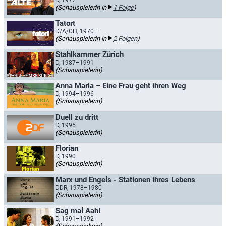
D, 1977–
(Schauspielerin in
1 Folge
)
Tatort
D/A/CH, 1970–
(Schauspielerin in
2 Folgen
)
Stahlkammer Zürich
D, 1987–1991
(Schauspielerin)
Anna Maria – Eine Frau geht ihren Weg
D, 1994–1996
(Schauspielerin)
Duell zu dritt
D, 1995
(Schauspielerin)
Florian
D, 1990
(Schauspielerin)
Marx und Engels - Stationen ihres Lebens
DDR, 1978–1980
(Schauspielerin)
Sag mal Aah!
D, 1991–1992