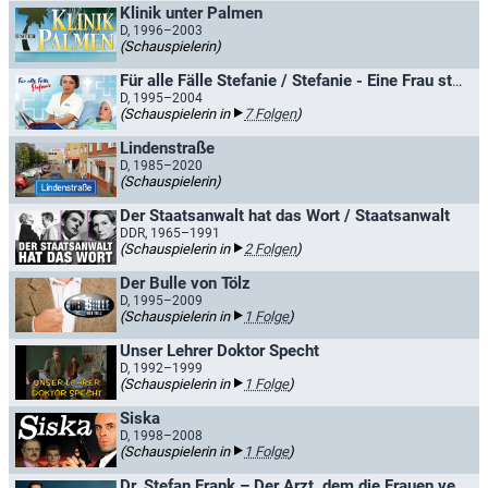
Klinik unter Palmen
D, 1996–2003
(Schauspielerin)
Für alle Fälle Stefanie / Stefanie - Eine Frau startet durch
D, 1995–2004
(Schauspielerin in
7 Folgen
)
Lindenstraße
D, 1985–2020
(Schauspielerin)
Der Staatsanwalt hat das Wort / Staatsanwalt
DDR, 1965–1991
(Schauspielerin in
2 Folgen
)
Der Bulle von Tölz
D, 1995–2009
(Schauspielerin in
1 Folge
)
Unser Lehrer Doktor Specht
D, 1992–1999
(Schauspielerin in
1 Folge
)
Siska
D, 1998–2008
(Schauspielerin in
1 Folge
)
Dr. Stefan Frank – Der Arzt, dem die Frauen vertrauen