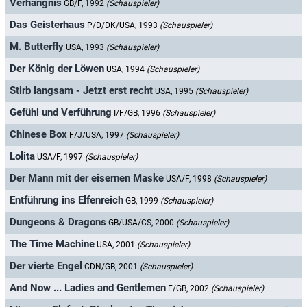
Verhängnis
GB/F, 1992
(Schauspieler)
Das Geisterhaus
P/D/DK/USA, 1993
(Schauspieler)
M. Butterfly
USA, 1993
(Schauspieler)
Der König der Löwen
USA, 1994
(Schauspieler)
Stirb langsam - Jetzt erst recht
USA, 1995
(Schauspieler)
Gefühl und Verführung
I/F/GB, 1996
(Schauspieler)
Chinese Box
F/J/USA, 1997
(Schauspieler)
Lolita
USA/F, 1997
(Schauspieler)
Der Mann mit der eisernen Maske
USA/F, 1998
(Schauspieler)
Entführung ins Elfenreich
GB, 1999
(Schauspieler)
Dungeons & Dragons
GB/USA/CS, 2000
(Schauspieler)
The Time Machine
USA, 2001
(Schauspieler)
Der vierte Engel
CDN/GB, 2001
(Schauspieler)
And Now ... Ladies and Gentlemen
F/GB, 2002
(Schauspieler)