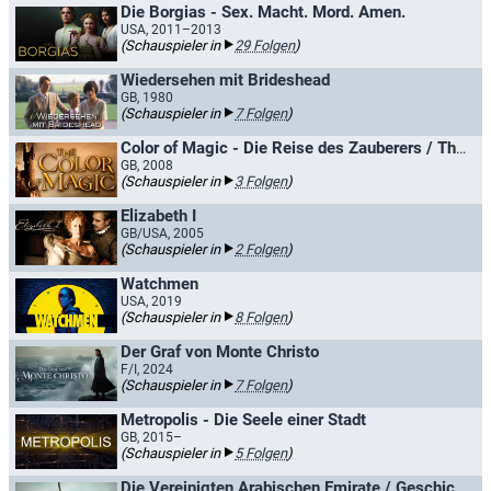
Die Borgias - Sex. Macht. Mord. Amen.
USA, 2011–2013
(Schauspieler in
29 Folgen
)
Wiedersehen mit Brideshead
GB, 1980
(Schauspieler in
7 Folgen
)
Color of Magic - Die Reise des Zauberers / The Colour of Magic
GB, 2008
(Schauspieler in
3 Folgen
)
Elizabeth I
GB/USA, 2005
(Schauspieler in
2 Folgen
)
Watchmen
USA, 2019
(Schauspieler in
8 Folgen
)
Der Graf von Monte Christo
F/I, 2024
(Schauspieler in
7 Folgen
)
Metropolis - Die Seele einer Stadt
GB, 2015–
(Schauspieler in
5 Folgen
)
Die Vereinigten Arabischen Emirate / Geschichte der Vereinigten Arabischen Emirate