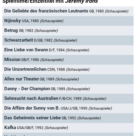
Spielfilme/Einzeltitel mit
Jeremy Irons
Die Geliebte des französischen Leutnants
GB, 1980
(Schauspieler)
Nijinsky
USA, 1980
(Schauspieler)
Betrug
GB, 1982
(Schauspieler)
Schwarzarbeit
D/GB, 1982
(Schauspieler)
Eine Liebe von Swann
D/F, 1984
(Schauspieler)
Mission
GB/F, 1986
(Schauspieler)
Die Unzertrennlichen
CDN, 1988
(Schauspieler)
Alles nur Theater
GB, 1989
(Schauspieler)
Danny - Der Champion
GB, 1989
(Schauspieler)
Sehnsucht nach Australien
F/B/CH, 1989
(Schauspieler)
Die Affäre der Sunny von B.
USA/J/GB, 1990
(Schauspieler)
Das Geheimnis seiner Liebe
GB, 1992
(Schauspieler)
Kafka
USA/GB/F, 1992
(Schauspieler)