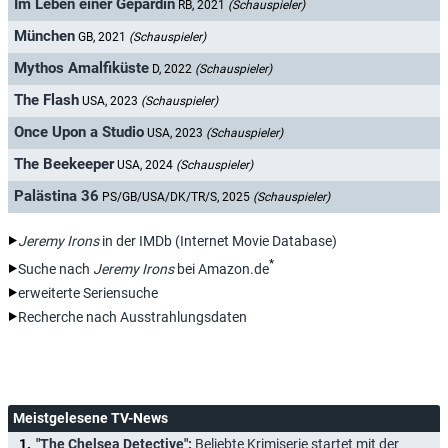
Im Leben einer Gepardin
RB, 2021
(Schauspieler)
München
GB, 2021
(Schauspieler)
Mythos Amalfiküste
D, 2022
(Schauspieler)
The Flash
USA, 2023
(Schauspieler)
Once Upon a Studio
USA, 2023
(Schauspieler)
The Beekeeper
USA, 2024
(Schauspieler)
Palästina 36
PS/GB/USA/DK/TR/S, 2025
(Schauspieler)
Jeremy Irons
in der IMDb (Internet Movie Database)
*
Suche nach
Jeremy Irons
bei Amazon.de
erweiterte Seriensuche
Recherche nach Ausstrahlungsdaten
Meistgelesene TV-News
"The Chelsea Detective":
Beliebte Krimiserie startet mit der