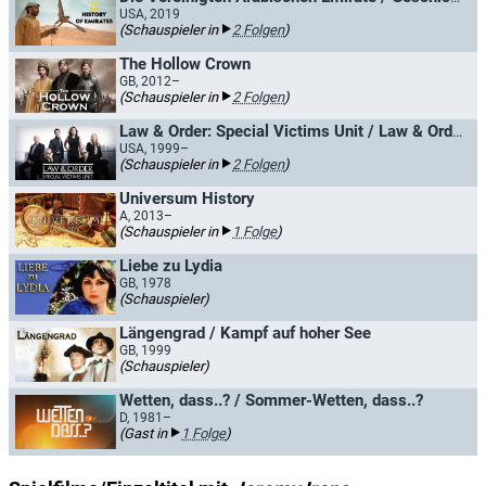
USA, 2019
(Schauspieler in
2 Folgen
)
The Hollow Crown
GB, 2012–
(Schauspieler in
2 Folgen
)
Law & Order: Special Victims Unit / Law & Order: New York
USA, 1999–
(Schauspieler in
2 Folgen
)
Universum History
A, 2013–
(Schauspieler in
1 Folge
)
Liebe zu Lydia
GB, 1978
(Schauspieler)
Längengrad / Kampf auf hoher See
GB, 1999
(Schauspieler)
Wetten, dass..? / Sommer-Wetten, dass..?
D, 1981–
(Gast in
1 Folge
)