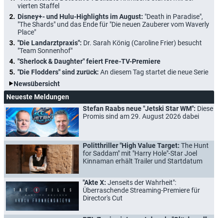
vierten Staffel
Disney+- und Hulu-Highlights im August:
"Death in Paradise",
"The Shards" und das Ende für "Die neuen Zauberer vom Waverly
Place"
"Die Landarztpraxis":
Dr. Sarah König (Caroline Frier) besucht
"Team Sonnenhof"
"Sherlock & Daughter" feiert Free-TV-Premiere
"Die Flodders" sind zurück:
An diesem Tag startet die neue Serie
Newsübersicht
Neueste Meldungen
Stefan Raabs neue "Jetski Star WM":
Diese
Promis sind am 29. August 2026 dabei
Politthriller "High Value Target:
The Hunt
for Saddam" mit "Harry Hole"-Star Joel
Kinnaman erhält Trailer und Startdatum
"Akte X:
Jenseits der Wahrheit":
Überraschende Streaming-Premiere für
Director's Cut