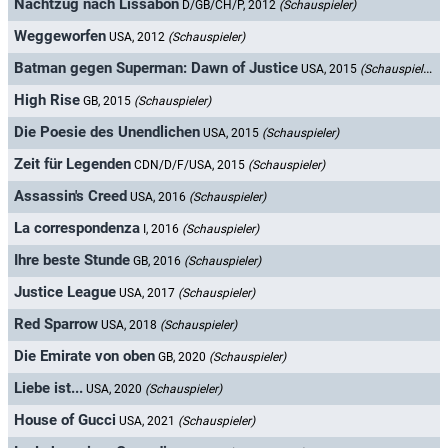
Nachtzug nach Lissabon
D/GB/CH/P, 2012
(Schauspieler)
Weggeworfen
USA, 2012
(Schauspieler)
Batman gegen Superman: Dawn of Justice
USA, 2015
(Schauspieler)
High Rise
GB, 2015
(Schauspieler)
Die Poesie des Unendlichen
USA, 2015
(Schauspieler)
Zeit für Legenden
CDN/D/F/USA, 2015
(Schauspieler)
Assassin's Creed
USA, 2016
(Schauspieler)
La correspondenza
I, 2016
(Schauspieler)
Ihre beste Stunde
GB, 2016
(Schauspieler)
Justice League
USA, 2017
(Schauspieler)
Red Sparrow
USA, 2018
(Schauspieler)
Die Emirate von oben
GB, 2020
(Schauspieler)
Liebe ist...
USA, 2020
(Schauspieler)
House of Gucci
USA, 2021
(Schauspieler)