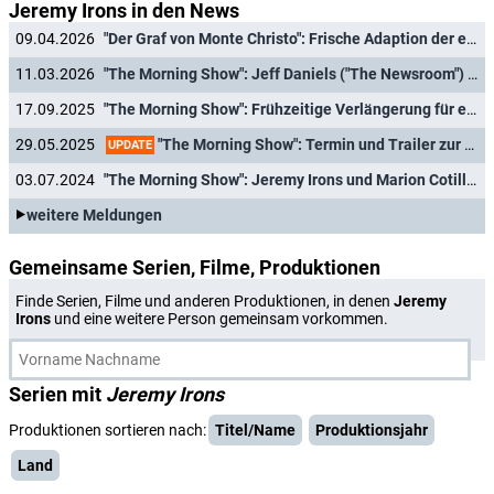
Jeremy Irons in den News
09.04.2026
"Der Graf von Monte Christo": Frische Adaption der epischen Rachegeschichte landet schnell im Free-TV
11.03.2026
"The Morning Show": Jeff Daniels ("The Newsroom") steigt in Staffel 5 der preisgekrönten Dramedy ein
17.09.2025
"The Morning Show": Frühzeitige Verlängerung für eine fünfte Staffel bestätigt
"The Morning Show": Termin und Trailer zur vierten Staffel mit Jennifer Aniston und Reese Witherspoon
29.05.2025
UPDATE
03.07.2024
"The Morning Show": Jeremy Irons und Marion Cotillard schließen sich vierter Staffel an
weitere Meldungen
Gemeinsame Serien, Filme, Produktionen
Finde Serien, Filme und anderen Produktionen, in denen
Jeremy
Irons
und eine weitere Person gemeinsam vorkommen.
Serien mit
Jeremy Irons
Produktionen sortieren nach:
Titel/Name
Produktionsjahr
Land