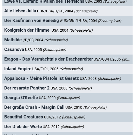
Löwe vs. Elefant: Rivalen des Tierreichs
USA, 2003
(Schauspieler)
Alle lieben Julia
CDN/USA/H/GB, 2004
(Schauspieler)
Der Kaufmann von Venedig
AUS/GB/I/L/USA, 2004
(Schauspieler)
Königreich der Himmel
USA, 2004
(Schauspieler)
Mathilde
I/D/GB, 2004
(Schauspieler)
Casanova
USA, 2005
(Schauspieler)
Eragon - Das Vermächtnis der Drachenreiter
USA/GB/H, 2006
(Schauspieler)
Inland Empire
USA/F/PL, 2006
(Schauspieler)
Appaloosa - Meine Pistole ist Gesetz
USA, 2008
(Schauspieler)
Der rosarote Panther 2
USA, 2008
(Schauspieler)
Georgia O'Keeffe
USA, 2009
(Schauspieler)
Der große Crash - Margin Call
USA, 2010
(Schauspieler)
Beautiful Creatures
USA, 2012
(Schauspieler)
Der Dieb der Worte
USA, 2012
(Schauspieler)