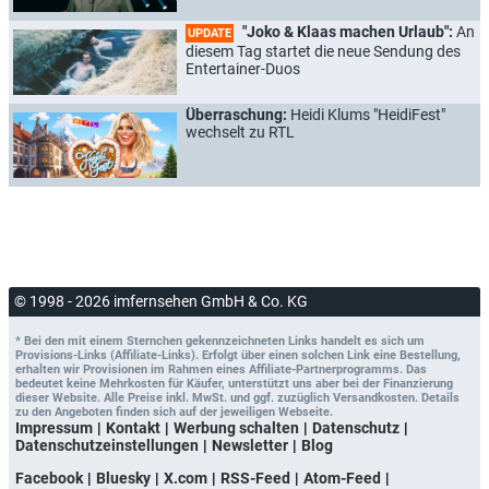
"Joko & Klaas machen Urlaub":
An
UPDATE
diesem Tag startet die neue Sendung des
Entertainer-Duos
Überraschung:
Heidi Klums "HeidiFest"
wechselt zu RTL
© 1998 - 2026 imfernsehen GmbH & Co. KG
* Bei den mit einem Sternchen gekennzeichneten Links handelt es sich um
Provisions-Links (Affiliate-Links). Erfolgt über einen solchen Link eine Bestellung,
erhalten wir Provisionen im Rahmen eines Affiliate-Partnerprogramms. Das
bedeutet keine Mehrkosten für Käufer, unterstützt uns aber bei der Finanzierung
dieser Website. Alle Preise inkl. MwSt. und ggf. zuzüglich Versandkosten. Details
zu den Angeboten finden sich auf der jeweiligen Webseite.
Impressum
Kontakt
Werbung schalten
Datenschutz
Datenschutzeinstellungen
Newsletter
Blog
Facebook
Bluesky
X.com
RSS-Feed
Atom-Feed