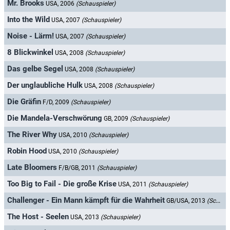
Mr. Brooks
USA, 2006
(Schauspieler)
Into the Wild
USA, 2007
(Schauspieler)
Noise - Lärm!
USA, 2007
(Schauspieler)
8 Blickwinkel
USA, 2008
(Schauspieler)
Das gelbe Segel
USA, 2008
(Schauspieler)
Der unglaubliche Hulk
USA, 2008
(Schauspieler)
Die Gräfin
F/D, 2009
(Schauspieler)
Die Mandela-Verschwörung
GB, 2009
(Schauspieler)
The River Why
USA, 2010
(Schauspieler)
Robin Hood
USA, 2010
(Schauspieler)
Late Bloomers
F/B/GB, 2011
(Schauspieler)
Too Big to Fail - Die große Krise
USA, 2011
(Schauspieler)
Challenger - Ein Mann kämpft für die Wahrheit
GB/USA, 2013
(Schauspieler)
The Host - Seelen
USA, 2013
(Schauspieler)