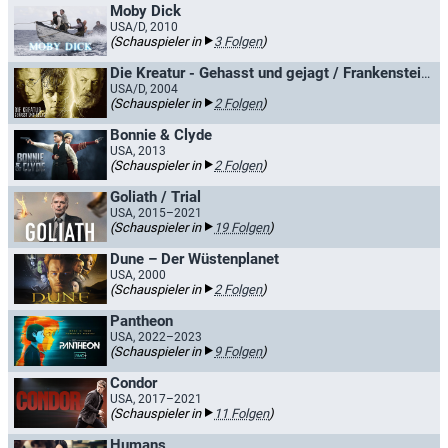
Moby Dick
USA/D, 2010
(Schauspieler in
3 Folgen
)
Die Kreatur - Gehasst und gejagt / Frankenstein - Gehasst und gejagt
USA/D, 2004
(Schauspieler in
2 Folgen
)
Bonnie & Clyde
USA, 2013
(Schauspieler in
2 Folgen
)
Goliath / Trial
USA, 2015–2021
(Schauspieler in
19 Folgen
)
Dune – Der Wüstenplanet
USA, 2000
(Schauspieler in
2 Folgen
)
Pantheon
USA, 2022–2023
(Schauspieler in
9 Folgen
)
Condor
USA, 2017–2021
(Schauspieler in
11 Folgen
)
Humans