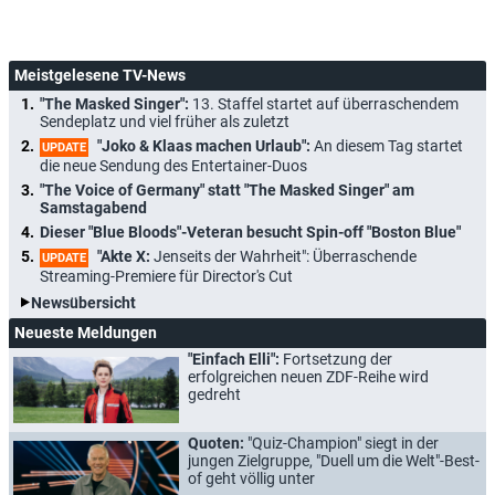
Meistgelesene TV-News
"The Masked Singer":
13. Staffel startet auf überraschendem
Sendeplatz und viel früher als zuletzt
"Joko & Klaas machen Urlaub":
An diesem Tag startet
UPDATE
die neue Sendung des Entertainer-Duos
"The Voice of Germany" statt "The Masked Singer" am
Samstagabend
Dieser "Blue Bloods"-Veteran besucht Spin-off "Boston Blue"
"Akte X:
Jenseits der Wahrheit": Überraschende
UPDATE
Streaming-Premiere für Director's Cut
Newsübersicht
Neueste Meldungen
"Einfach Elli":
Fortsetzung der
erfolgreichen neuen ZDF-Reihe wird
gedreht
Quoten:
"Quiz-Champion" siegt in der
jungen Zielgruppe, "Duell um die Welt"-Best-
of geht völlig unter