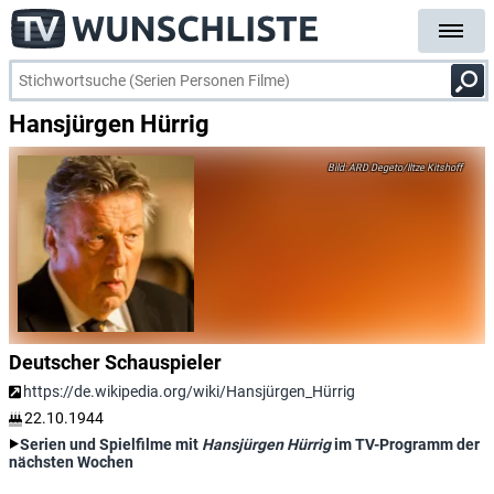
Hansjürgen Hürrig
ARD Degeto/Iltze Kitshoff
Deutscher Schauspieler
https://de.wikipedia.org/wiki/Hansjürgen_Hürrig
22.10.1944
Serien und Spielfilme mit
Hansjürgen Hürrig
im TV-Programm der
nächsten Wochen