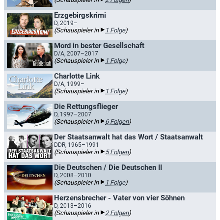
Erzgebirgskrimi
D, 2019–
(Schauspieler in
1 Folge
)
Mord in bester Gesellschaft
D/A, 2007–2017
(Schauspieler in
1 Folge
)
Charlotte Link
D/A, 1999–
(Schauspieler in
1 Folge
)
Die Rettungsflieger
D, 1997–2007
(Schauspieler in
6 Folgen
)
Der Staatsanwalt hat das Wort / Staatsanwalt
DDR, 1965–1991
(Schauspieler in
5 Folgen
)
Die Deutschen / Die Deutschen II
D, 2008–2010
(Schauspieler in
1 Folge
)
Herzensbrecher - Vater von vier Söhnen
D, 2013–2016
(Schauspieler in
2 Folgen
)