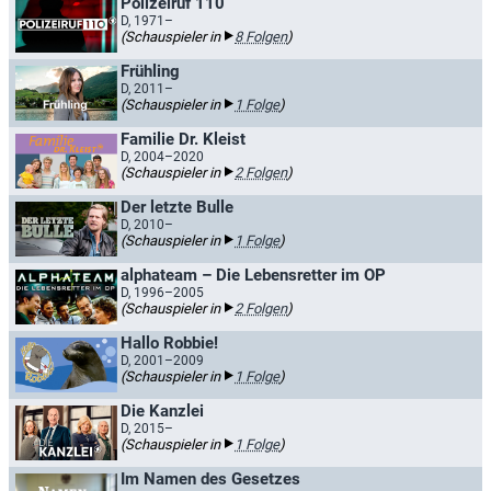
Polizeiruf 110
D, 1971–
(Schauspieler in
8 Folgen
)
Frühling
D, 2011–
(Schauspieler in
1 Folge
)
Familie Dr. Kleist
D, 2004–2020
(Schauspieler in
2 Folgen
)
Der letzte Bulle
D, 2010–
(Schauspieler in
1 Folge
)
alphateam – Die Lebensretter im OP
D, 1996–2005
(Schauspieler in
2 Folgen
)
Hallo Robbie!
D, 2001–2009
(Schauspieler in
1 Folge
)
Die Kanzlei
D, 2015–
(Schauspieler in
1 Folge
)
Im Namen des Gesetzes