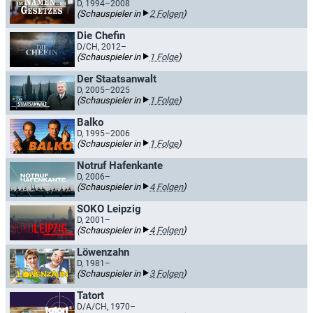
D, 1994–2008
(Schauspieler in
2 Folgen
)
Die Chefin
D/CH, 2012–
(Schauspieler in
1 Folge
)
Der Staatsanwalt
D, 2005–2025
(Schauspieler in
1 Folge
)
Balko
D, 1995–2006
(Schauspieler in
1 Folge
)
Notruf Hafenkante
D, 2006–
(Schauspieler in
4 Folgen
)
SOKO Leipzig
D, 2001–
(Schauspieler in
4 Folgen
)
Löwenzahn
D, 1981–
(Schauspieler in
3 Folgen
)
Tatort
D/A/CH, 1970–