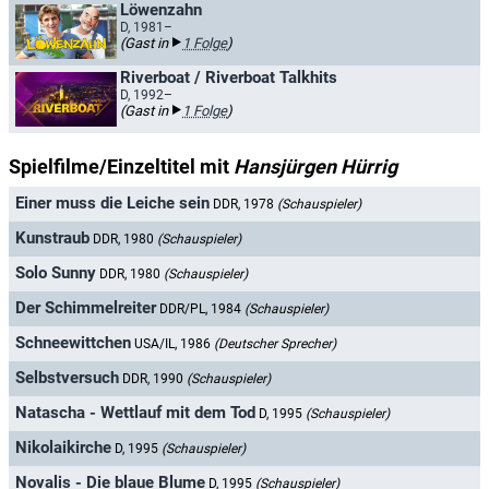
Löwenzahn
D, 1981–
(Gast in
1 Folge
)
Riverboat / Riverboat Talkhits
D, 1992–
(Gast in
1 Folge
)
Spielfilme/Einzeltitel mit
Hansjürgen Hürrig
Einer muss die Leiche sein
DDR, 1978
(Schauspieler)
Kunstraub
DDR, 1980
(Schauspieler)
Solo Sunny
DDR, 1980
(Schauspieler)
Der Schimmelreiter
DDR/PL, 1984
(Schauspieler)
Schneewittchen
USA/IL, 1986
(Deutscher Sprecher)
Selbstversuch
DDR, 1990
(Schauspieler)
Natascha - Wettlauf mit dem Tod
D, 1995
(Schauspieler)
Nikolaikirche
D, 1995
(Schauspieler)
Novalis - Die blaue Blume
D, 1995
(Schauspieler)