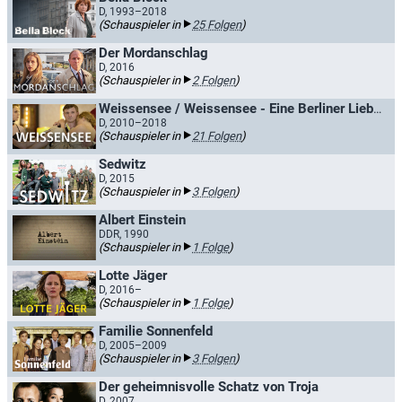
D, 1993–2018
(Schauspieler in
25 Folgen
)
Der Mordanschlag
D, 2016
(Schauspieler in
2 Folgen
)
Weissensee / Weissensee - Eine Berliner Liebesgeschichte
D, 2010–2018
(Schauspieler in
21 Folgen
)
Sedwitz
D, 2015
(Schauspieler in
3 Folgen
)
Albert Einstein
DDR, 1990
(Schauspieler in
1 Folge
)
Lotte Jäger
D, 2016–
(Schauspieler in
1 Folge
)
Familie Sonnenfeld
D, 2005–2009
(Schauspieler in
3 Folgen
)
Der geheimnisvolle Schatz von Troja
D, 2007