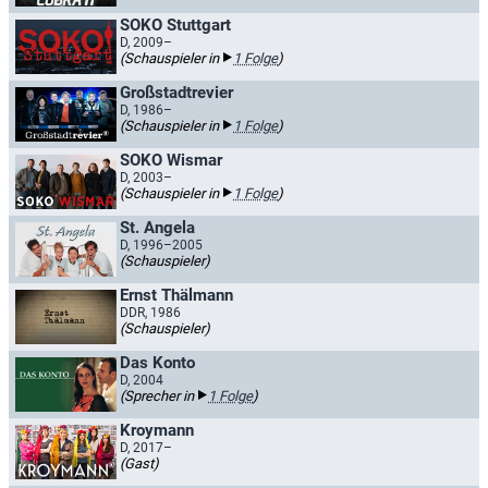
SOKO Stuttgart
D, 2009–
(Schauspieler in
1 Folge
)
Großstadtrevier
D, 1986–
(Schauspieler in
1 Folge
)
SOKO Wismar
D, 2003–
(Schauspieler in
1 Folge
)
St. Angela
D, 1996–2005
(Schauspieler)
Ernst Thälmann
DDR, 1986
(Schauspieler)
Das Konto
D, 2004
(Sprecher in
1 Folge
)
Kroymann
D, 2017–
(Gast)