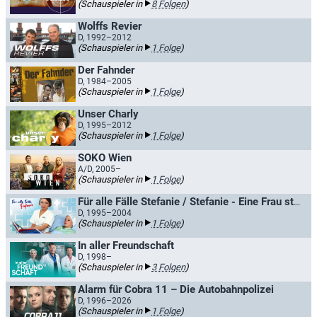
(Schauspieler in
8 Folgen
)
Wolffs Revier
D, 1992–2012
(Schauspieler in
1 Folge
)
Der Fahnder
D, 1984–2005
(Schauspieler in
1 Folge
)
Unser Charly
D, 1995–2012
(Schauspieler in
1 Folge
)
SOKO Wien
A/D, 2005–
(Schauspieler in
1 Folge
)
Für alle Fälle Stefanie / Stefanie - Eine Frau startet durch
D, 1995–2004
(Schauspieler in
1 Folge
)
In aller Freundschaft
D, 1998–
(Schauspieler in
3 Folgen
)
Alarm für Cobra 11 – Die Autobahnpolizei
D, 1996–2026
(Schauspieler in
1 Folge
)