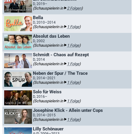
D, 2019–
(Schauspielerin in
2 Folgen
)
Bella
D, 2010–2014
(Schauspielerin in
1 Folge
)
Absolut das Leben
D, 2002
(Schauspielerin in
1 Folge
)
Schmidt - Chaos auf Rezept
D, 2014
(Schauspielerin in
1 Folge
)
Neben der Spur / The Trace
D, 2014–2021
(Schauspielerin in
1 Folge
)
Solo für Weiss
D, 2016–
(Schauspielerin in
1 Folge
)
Josephine Klick - Allein unter Cops
D, 2014–2015
(Schauspielerin in
1 Folge
)
Lilly Schönauer
A/D, 2006–2013