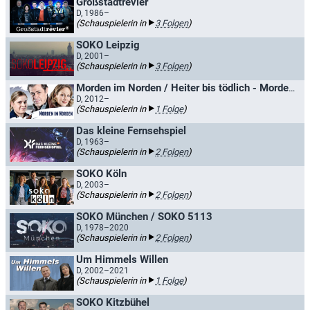
Großstadtrevier
D, 1986–
(Schauspielerin in
3 Folgen
)
SOKO Leipzig
D, 2001–
(Schauspielerin in
3 Folgen
)
Morden im Norden / Heiter bis tödlich - Morden im Norden
D, 2012–
(Schauspielerin in
1 Folge
)
Das kleine Fernsehspiel
D, 1963–
(Schauspielerin in
2 Folgen
)
SOKO Köln
D, 2003–
(Schauspielerin in
2 Folgen
)
SOKO München / SOKO 5113
D, 1978–2020
(Schauspielerin in
2 Folgen
)
Um Himmels Willen
D, 2002–2021
(Schauspielerin in
1 Folge
)
SOKO Kitzbühel