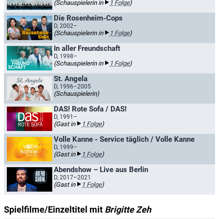
(Schauspielerin in
1 Folge
)
Die Rosenheim-Cops
D, 2002–
(Schauspielerin in
1 Folge
)
In aller Freundschaft
D, 1998–
(Schauspielerin in
1 Folge
)
St. Angela
D, 1996–2005
(Schauspielerin)
DAS! Rote Sofa / DAS!
D, 1991–
(Gast in
1 Folge
)
Volle Kanne - Service täglich / Volle Kanne
D, 1999–
(Gast in
1 Folge
)
Abendshow – Live aus Berlin
D, 2017–2021
(Gast in
1 Folge
)
Spielfilme/Einzeltitel mit
Brigitte Zeh