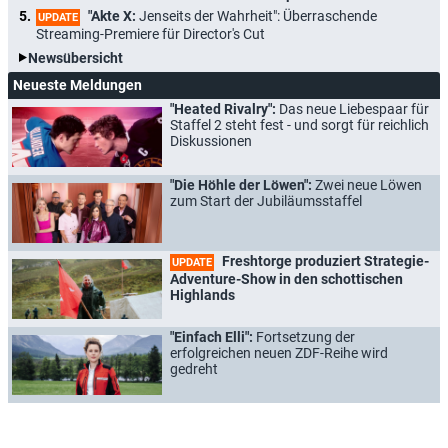
"Akte X:
Jenseits der Wahrheit": Überraschende
UPDATE
Streaming-Premiere für Director's Cut
Newsübersicht
Neueste Meldungen
"Heated Rivalry":
Das neue Liebespaar für
Staffel 2 steht fest - und sorgt für reichlich
Diskussionen
"Die Höhle der Löwen":
Zwei neue Löwen
zum Start der Jubiläumsstaffel
Freshtorge produziert Strategie-
UPDATE
Adventure-Show in den schottischen
Highlands
"Einfach Elli":
Fortsetzung der
erfolgreichen neuen ZDF-Reihe wird
gedreht