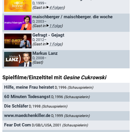
D, 1999–
(Gast in
4 Folgen
)
maischberger / maischberger. die woche
D, 2003–
(Gast in
1 Folge
)
Gefragt - Gejagt
D, 2012–
(Gast in
1 Folge
)
Markus Lanz
D, 2008–
(Gast)
Spielfilme/Einzeltitel mit
Gesine Cukrowski
Hilfe, meine Frau heiratet
D, 1996
(Schauspielerin)
60 Minuten Todesangst
D, 1996
(Schauspielerin)
Die Schläfer
D, 1998
(Schauspielerin)
www.maedchenkiller.de
D, 1999
(Schauspielerin)
Fear Dot Com
D/GB/L/USA, 2001
(Schauspielerin)