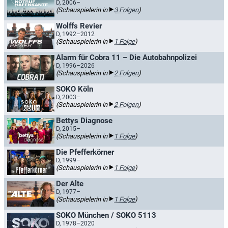
D, 2006–
(Schauspielerin in
3 Folgen
)
Wolffs Revier
D, 1992–2012
(Schauspielerin in
1 Folge
)
Alarm für Cobra 11 – Die Autobahnpolizei
D, 1996–2026
(Schauspielerin in
2 Folgen
)
SOKO Köln
D, 2003–
(Schauspielerin in
2 Folgen
)
Bettys Diagnose
D, 2015–
(Schauspielerin in
1 Folge
)
Die Pfefferkörner
D, 1999–
(Schauspielerin in
1 Folge
)
Der Alte
D, 1977–
(Schauspielerin in
1 Folge
)
SOKO München / SOKO 5113
D, 1978–2020