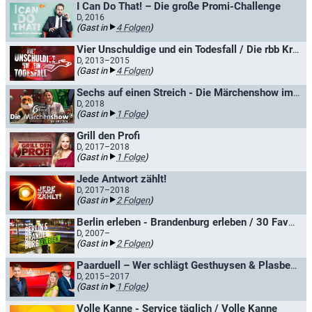
I Can Do That! – Die große Promi-Challenge
D, 2016
(Gast in
4 Folgen
)
Vier Unschuldige und ein Todesfall / Die rbb Krimi-Show
D, 2013–2015
(Gast in
4 Folgen
)
Sechs auf einen Streich - Die Märchenshow im Ersten
D, 2018
(Gast in
1 Folge
)
Grill den Profi
D, 2017–2018
(Gast in
1 Folge
)
Jede Antwort zählt!
D, 2017–2018
(Gast in
2 Folgen
)
Berlin erleben - Brandenburg erleben / 30 Favoriten
D, 2007–
(Gast in
2 Folgen
)
Paarduell – Wer schlägt Gesthuysen & Plasberg? / Das Paar-Duell
D, 2015–2017
(Gast in
1 Folge
)
Volle Kanne - Service täglich / Volle Kanne