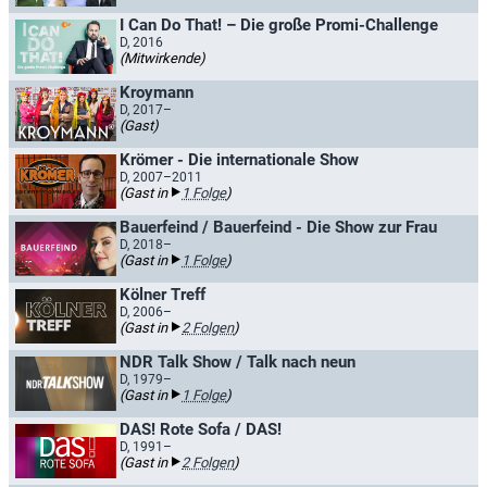
I Can Do That! – Die große Promi-Challenge
D, 2016
(Mitwirkende)
Kroymann
D, 2017–
(Gast)
Krömer - Die internationale Show
D, 2007–2011
(Gast in
1 Folge
)
Bauerfeind / Bauerfeind - Die Show zur Frau
D, 2018–
(Gast in
1 Folge
)
Kölner Treff
D, 2006–
(Gast in
2 Folgen
)
NDR Talk Show / Talk nach neun
D, 1979–
(Gast in
1 Folge
)
DAS! Rote Sofa / DAS!
D, 1991–
(Gast in
2 Folgen
)