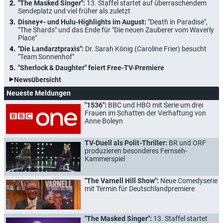
"The Masked Singer":
13. Staffel startet auf überraschendem
Sendeplatz und viel früher als zuletzt
Disney+- und Hulu-Highlights im August:
"Death in Paradise",
"The Shards" und das Ende für "Die neuen Zauberer vom Waverly
Place"
"Die Landarztpraxis":
Dr. Sarah König (Caroline Frier) besucht
"Team Sonnenhof"
"Sherlock & Daughter" feiert Free-TV-Premiere
Newsübersicht
Neueste Meldungen
"1536":
BBC und HBO mit Serie um drei
Frauen im Schatten der Verhaftung von
Anne Boleyn
TV-Duell als Polit-Thriller:
BR und ORF
produzieren besonderes Fernseh-
Kammerspiel
"The Varnell Hill Show":
Neue Comedyserie
mit Termin für Deutschlandpremiere
"The Masked Singer":
13. Staffel startet