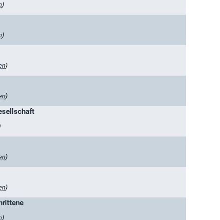
n
)
n
)
en
)
en
)
esellschaft
)
en
)
en
)
rittene
n
)