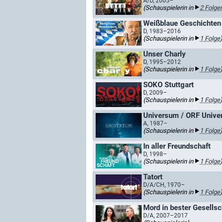
A/D, 2005–
(Schauspielerin in
2 Folge
Weißblaue Geschichten
D, 1983–2016
(Schauspielerin in
1 Folge
Unser Charly
D, 1995–2012
(Schauspielerin in
1 Folge
SOKO Stuttgart
D, 2009–
(Schauspielerin in
1 Folge
Universum / ORF Univ
A, 1987–
(Schauspielerin in
1 Folge
In aller Freundschaft
D, 1998–
(Schauspielerin in
1 Folge
Tatort
D/A/CH, 1970–
(Schauspielerin in
1 Folge
Mord in bester Gesellsc
D/A, 2007–2017