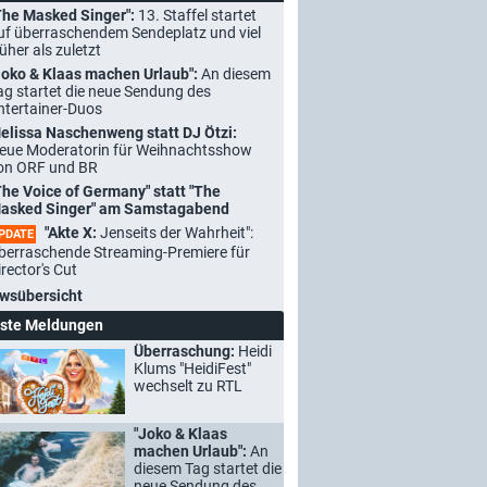
The Masked Singer":
13. Staffel startet
uf überraschendem Sendeplatz und viel
rüher als zuletzt
Joko & Klaas machen Urlaub":
An diesem
ag startet die neue Sendung des
ntertainer-Duos
elissa Naschenweng statt DJ Ötzi:
eue Moderatorin für Weihnachtsshow
on ORF und BR
The Voice of Germany" statt "The
asked Singer" am Samstagabend
"Akte X:
Jenseits der Wahrheit":
PDATE
berraschende Streaming-Premiere für
irector's Cut
wsübersicht
ste Meldungen
Überraschung:
Heidi
Klums "HeidiFest"
wechselt zu RTL
"Joko & Klaas
machen Urlaub":
An
diesem Tag startet die
neue Sendung des