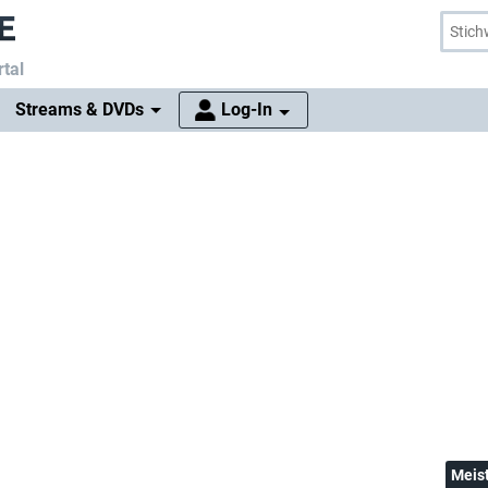
tal
Streams & DVDs
Log-In
Meis