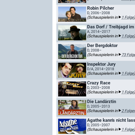
Robin Pilcher
D, 2006–2008
(Schauspielerin in
1 Folge
Das Dorf / Treibjagd im
A, 2014–2017
(Schauspielerin in
1 Folge
Der Bergdoktor
D, 2008–
(Schauspielerin in
73 Folg
Inspektor Jury
D/A, 2014–2018
(Schauspielerin in
1 Folge
Crazy Race
D, 2003–2008
(Schauspielerin in
1 Folge
Die Landärztin
D, 2005–2013
(Schauspielerin in
2 Folge
Agathe kann's nicht las
D, 2005–2007
(Schauspielerin in
1 Folge