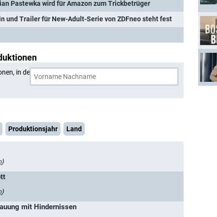
tian Pastewka wird für Amazon zum Trickbetrüger
in und Trailer für New-Adult-Serie von ZDFneo steht fest
duktionen
onen, in denen
Nicole Beutler
und eine weitere Person
Produktionsjahr
Land
n
)
tt
n
)
Trauung mit Hindernissen