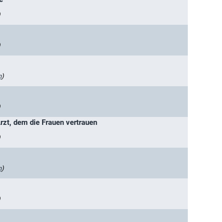
)
)
n
)
)
Arzt, dem die Frauen vertrauen
)
n
)
)