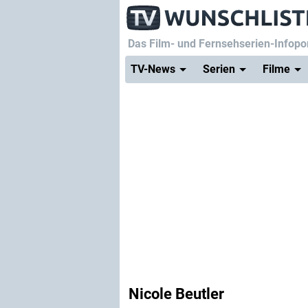
Das Film- und Fernsehserien-Infopor
TV-News
Serien
Filme
Nicole Beutler