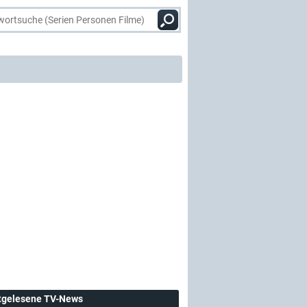
tgelesene TV-News