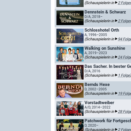
(Schauspielerin in
2 Folge
Dennstein & Schwarz
D/A, 2018–
(Schauspielerin in
2 Folge
Schlosshotel Orth
A, 1996–2005
(Schauspielerin in
94 Folg
Walking on Sunshine
A, 2019–2023
(Schauspielerin in
24 Folg
Das Sacher. In bester G
D/A, 2016
(Schauspielerin in
1 Folge
Bernds Hexe
D, 2002–2005
(Schauspielerin in
19 Folg
Vorstadtweiber
A/D, 2014–2022
(Schauspielerin in
28 Folg
Patchwork für Fortgesch
D, 2020–
(Schauspielerin in
2 Folge