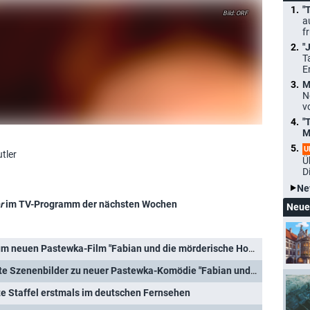
"
ORF
a
f
"
T
E
M
N
v
"
M
U
tler
Ü
D
Ne
r
im TV-Programm der nächsten Wochen
Neue
um neuen Pastewka-Film "Fabian und die mörderische Hochzeit"
nenbilder zu neuer Pastewka-Komödie "Fabian und die mörderische Hochzeit"
tte Staffel erstmals im deutschen Fernsehen