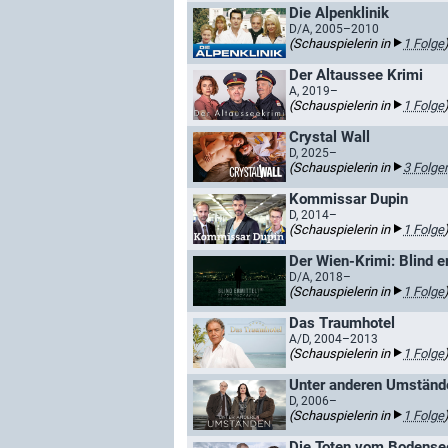
Die Alpenklinik
D/A, 2005–2010
(Schauspielerin in
1 Folge
Der Altaussee Krimi
A, 2019–
(Schauspielerin in
1 Folge
Crystal Wall
D, 2025–
(Schauspielerin in
3 Folge
Kommissar Dupin
D, 2014–
(Schauspielerin in
1 Folge
Der Wien-Krimi: Blind er
D/A, 2018–
(Schauspielerin in
1 Folge
Das Traumhotel
A/D, 2004–2013
(Schauspielerin in
1 Folge
Unter anderen Umständ
D, 2006–
(Schauspielerin in
1 Folge
Die Toten vom Bodense