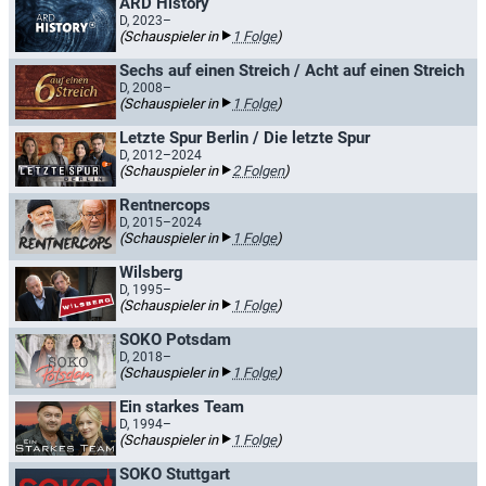
ARD History
D, 2023–
(Schauspieler in
1 Folge
)
Sechs auf einen Streich / Acht auf einen Streich
D, 2008–
(Schauspieler in
1 Folge
)
Letzte Spur Berlin / Die letzte Spur
D, 2012–2024
(Schauspieler in
2 Folgen
)
Rentnercops
D, 2015–2024
(Schauspieler in
1 Folge
)
Wilsberg
D, 1995–
(Schauspieler in
1 Folge
)
SOKO Potsdam
D, 2018–
(Schauspieler in
1 Folge
)
Ein starkes Team
D, 1994–
(Schauspieler in
1 Folge
)
SOKO Stuttgart