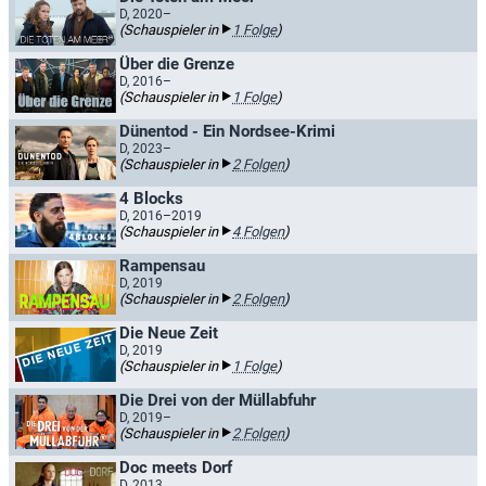
D, 2020–
(Schauspieler in
1 Folge
)
Über die Grenze
D, 2016–
(Schauspieler in
1 Folge
)
Dünentod - Ein Nordsee-Krimi
D, 2023–
(Schauspieler in
2 Folgen
)
4 Blocks
D, 2016–2019
(Schauspieler in
4 Folgen
)
Rampensau
D, 2019
(Schauspieler in
2 Folgen
)
Die Neue Zeit
D, 2019
(Schauspieler in
1 Folge
)
Die Drei von der Müllabfuhr
D, 2019–
(Schauspieler in
2 Folgen
)
Doc meets Dorf
D, 2013