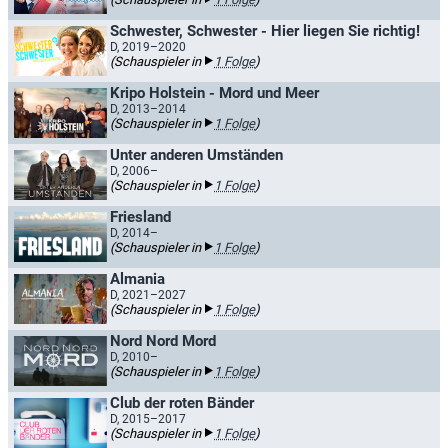
Schwester, Schwester - Hier liegen Sie richtig!
D, 2019–2020
(Schauspieler in
1 Folge
)
Kripo Holstein - Mord und Meer
D, 2013–2014
(Schauspieler in
1 Folge
)
Unter anderen Umständen
D, 2006–
(Schauspieler in
1 Folge
)
Friesland
D, 2014–
(Schauspieler in
1 Folge
)
Almania
D, 2021–2027
(Schauspieler in
1 Folge
)
Nord Nord Mord
D, 2010–
(Schauspieler in
1 Folge
)
Club der roten Bänder
D, 2015–2017
(Schauspieler in
1 Folge
)