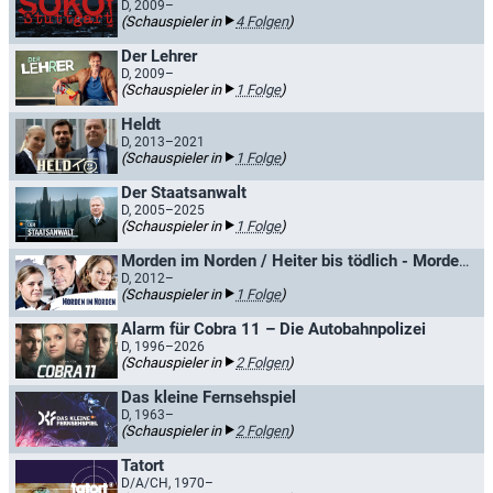
D, 2009–
(Schauspieler in
4 Folgen
)
Der Lehrer
D, 2009–
(Schauspieler in
1 Folge
)
Heldt
D, 2013–2021
(Schauspieler in
1 Folge
)
Der Staatsanwalt
D, 2005–2025
(Schauspieler in
1 Folge
)
Morden im Norden / Heiter bis tödlich - Morden im Norden
D, 2012–
(Schauspieler in
1 Folge
)
Alarm für Cobra 11 – Die Autobahnpolizei
D, 1996–2026
(Schauspieler in
2 Folgen
)
Das kleine Fernsehspiel
D, 1963–
(Schauspieler in
2 Folgen
)
Tatort
D/A/CH, 1970–