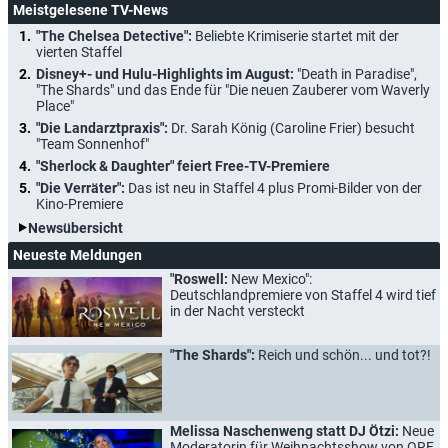
Meistgelesene TV-News
"The Chelsea Detective":
Beliebte Krimiserie startet mit der
vierten Staffel
Disney+- und Hulu-Highlights im August:
"Death in Paradise",
"The Shards" und das Ende für "Die neuen Zauberer vom Waverly
Place"
"Die Landarztpraxis":
Dr. Sarah König (Caroline Frier) besucht
"Team Sonnenhof"
"Sherlock & Daughter" feiert Free-TV-Premiere
"Die Verräter":
Das ist neu in Staffel 4 plus Promi-Bilder von der
Kino-Premiere
Newsübersicht
Neueste Meldungen
"Roswell:
New Mexico":
Deutschlandpremiere von Staffel 4 wird tief
in der Nacht versteckt
"The Shards":
Reich und schön... und tot?!
Melissa Naschenweng statt DJ Ötzi:
Neue
Moderatorin für Weihnachtsshow von ORF