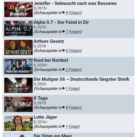
Jennifer - Sehnsucht nach was Besseres
D, 2015–
(Schauspieler in
9 Folgen
)
Alpha 0.7 - Der Feind in Dir
D, 2010
(Schauspieler in
7 Folgen
)
Arthurs Gesetz
D, 2018
(Schauspieler in
6 Folgen
)
Nord bei Nordost
D, 2024–
(Schauspieler in
2 Folgen
)
Die Mutigen 56 – Deutschlands längster Streik
D, 2024
(Schauspieler in
1 Folge
)
8 Tage
D, 2019
(Schauspieler in
8 Folgen
)
Lotte Jäger
D, 2016–
(Schauspieler in
1 Folge
)
Die Toten am Meer