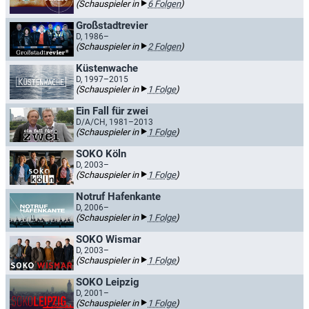
(Schauspieler in
6 Folgen
)
Großstadtrevier
D, 1986–
(Schauspieler in
2 Folgen
)
Küstenwache
D, 1997–2015
(Schauspieler in
1 Folge
)
Ein Fall für zwei
D/A/CH, 1981–2013
(Schauspieler in
1 Folge
)
SOKO Köln
D, 2003–
(Schauspieler in
1 Folge
)
Notruf Hafenkante
D, 2006–
(Schauspieler in
1 Folge
)
SOKO Wismar
D, 2003–
(Schauspieler in
1 Folge
)
SOKO Leipzig
D, 2001–
(Schauspieler in
1 Folge
)