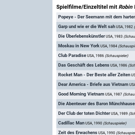
Spielfilme/Einzeltitel mit
Robin 
Popeye - Der Seemann mit dem harte
Garp und wie er die Welt sah
USA, 1982
Die Überlebenskünstler
USA, 1983
(Schau
Moskau in New York
USA, 1984
(Schauspie
Club Paradise
USA, 1986
(Schauspieler)
Das Geschäft des Lebens
USA, 1986
(Sch
Rocket Man - Der Beste aller Zeiten
U
Dear America - Briefe aus Vietnam
US
Good Morning Vietnam
USA, 1987
(Schaus
Die Abenteuer des Baron Münchhause
Der Club der toten Dichter
USA, 1989
(Sc
Cadillac Man
USA, 1990
(Schauspieler)
Zeit des Erwachens
USA, 1990
(Schauspiel