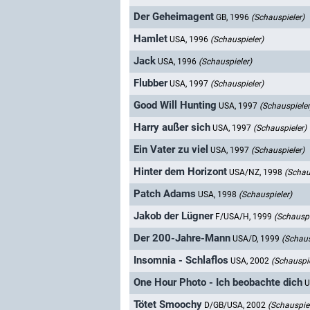
Der Geheimagent
GB, 1996
(Schauspieler)
Hamlet
USA, 1996
(Schauspieler)
Jack
USA, 1996
(Schauspieler)
Flubber
USA, 1997
(Schauspieler)
Good Will Hunting
USA, 1997
(Schauspieler
Harry außer sich
USA, 1997
(Schauspieler)
Ein Vater zu viel
USA, 1997
(Schauspieler)
Hinter dem Horizont
USA/NZ, 1998
(Schau
Patch Adams
USA, 1998
(Schauspieler)
Jakob der Lügner
F/USA/H, 1999
(Schauspi
Der 200-Jahre-Mann
USA/D, 1999
(Schaus
Insomnia - Schlaflos
USA, 2002
(Schauspie
One Hour Photo - Ich beobachte dich
U
Tötet Smoochy
D/GB/USA, 2002
(Schauspiel