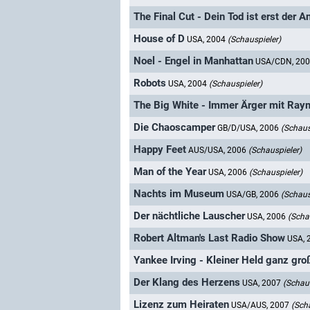
The Final Cut - Dein Tod ist erst der A
House of D
USA, 2004
(Schauspieler)
Noel - Engel in Manhattan
USA/CDN, 20
Robots
USA, 2004
(Schauspieler)
The Big White - Immer Ärger mit Ra
Die Chaoscamper
GB/D/USA, 2006
(Schaus
Happy Feet
AUS/USA, 2006
(Schauspieler)
Man of the Year
USA, 2006
(Schauspieler)
Nachts im Museum
USA/GB, 2006
(Schaus
Der nächtliche Lauscher
USA, 2006
(Scha
Robert Altman's Last Radio Show
USA, 
Yankee Irving - Kleiner Held ganz gro
Der Klang des Herzens
USA, 2007
(Schaus
Lizenz zum Heiraten
USA/AUS, 2007
(Sch