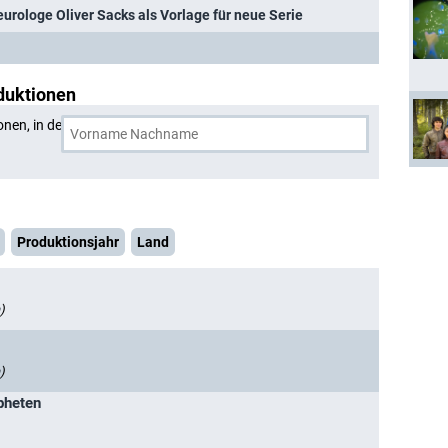
eurologe Oliver Sacks als Vorlage für neue Serie
duktionen
onen, in denen
Robin Williams
und eine weitere Person
Produktionsjahr
Land
)
)
pheten