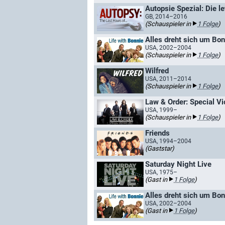
Autopsie Spezial: Die le
GB, 2014–2016
(Schauspieler in
1 Folge
)
Alles dreht sich um Bon
USA, 2002–2004
(Schauspieler in
1 Folge
)
Wilfred
USA, 2011–2014
(Schauspieler in
1 Folge
)
Law & Order: Special Vi
USA, 1999–
(Schauspieler in
1 Folge
)
Friends
USA, 1994–2004
(Gaststar)
Saturday Night Live
USA, 1975–
(Gast in
1 Folge
)
Alles dreht sich um Bon
USA, 2002–2004
(Gast in
1 Folge
)