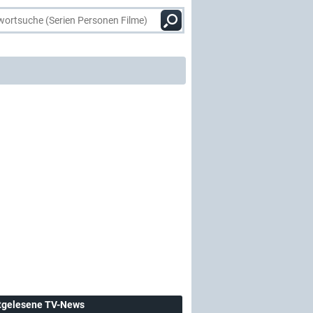
tgelesene TV-News