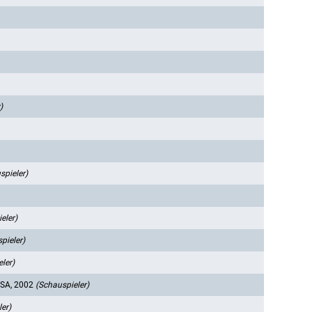
)
spieler)
eler)
pieler)
ler)
SA, 2002
(Schauspieler)
er)