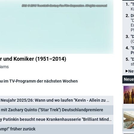
"
© 2013 Twentieth Century Fox Film Corporation. All rights reserved.
K
D
"
E
P
"
(
"
P
r und Komiker (1951–2014)
"
s
liams
Ne
Neue
ms
im TV-Programm der nächsten Wochen
Weihnachten, Silvester und Neujahr 2025/26: Wann und wo laufen "Kevin - Allein zu Haus", "Schöne Bescherung" und Co.?
s" mit Zachary Quinto ("Star Trek") Deutschlandpremiere
"Criminal Minds"-Star Mandy Patinkin besucht neue Krankenhausserie "Brilliant Minds"
amp!" früher zurück