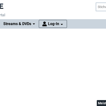
tal
Streams & DVDs
Log-In
Meis