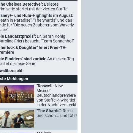
The Chelsea Detective":
Beliebte
rimiserie startet mit der vierten Staffel
isney+- und Hulu-Highlights im August:
Death in Paradise", "The Shards" und das
nde für "Die neuen Zauberer vom Waverly
lace"
Die Landarztpraxis":
Dr. Sarah König
Caroline Frier) besucht "Team Sonnenhof"
Sherlock & Daughter" feiert Free-TV-
remiere
Die Flodders" sind zurück:
An diesem Tag
tartet die neue Serie
wsübersicht
ste Meldungen
"Roswell:
New
Mexico":
Deutschlandpremiere
von Staffel 4 wird tief
in der Nacht versteckt
"The Shards":
Reich
und schön... und tot?!