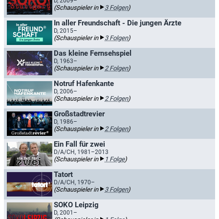
D, 2009–
(Schauspieler in
3 Folgen
)
In aller Freundschaft - Die jungen Ärzte
D, 2015–
(Schauspieler in
3 Folgen
)
Das kleine Fernsehspiel
D, 1963–
(Schauspieler in
2 Folgen
)
Notruf Hafenkante
D, 2006–
(Schauspieler in
2 Folgen
)
Großstadtrevier
D, 1986–
(Schauspieler in
2 Folgen
)
Ein Fall für zwei
D/A/CH, 1981–2013
(Schauspieler in
1 Folge
)
Tatort
D/A/CH, 1970–
(Schauspieler in
3 Folgen
)
SOKO Leipzig
D, 2001–