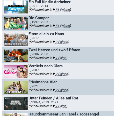
Ein Fall für die Anrheiner
D, 2011–2014
(Schauspieler in
86 Folgen
)
Die Camper
D, 1997–2005
(Schauspieler in
81 Folgen
)
Eltern allein zu Haus
D, 2017
(Schauspieler in
2 Folgen
)
Zwei Herzen und zwölf Pfoten
D, 2006–2008
(Schauspieler in
1 Folge
)
Verrückt nach Clara
D, 2007
(Schauspieler in
2 Folgen
)
Friedmanns Vier
D, 2021
(Schauspieler in
2 Folgen
)
Unter Feinden / Alles auf Rot
D/IND/A, 2013–2021
(Schauspieler in
1 Folge
)
Hauptkommissar Jan Fabel / Todesengel