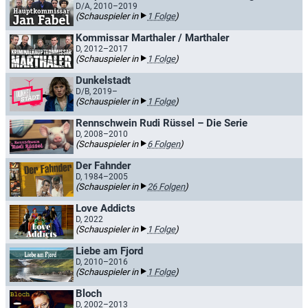
D/A, 2010–2019
(Schauspieler in
1 Folge
)
Kommissar Marthaler / Marthaler
D, 2012–2017
(Schauspieler in
1 Folge
)
Dunkelstadt
D/B, 2019–
(Schauspieler in
1 Folge
)
Rennschwein Rudi Rüssel – Die Serie
D, 2008–2010
(Schauspieler in
6 Folgen
)
Der Fahnder
D, 1984–2005
(Schauspieler in
26 Folgen
)
Love Addicts
D, 2022
(Schauspieler in
1 Folge
)
Liebe am Fjord
D, 2010–2016
(Schauspieler in
1 Folge
)
Bloch
D, 2002–2013