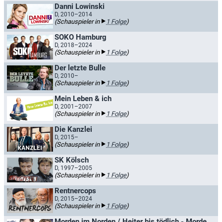
Danni Lowinski
D, 2010–2014
(Schauspieler in
1 Folge
)
SOKO Hamburg
D, 2018–2024
(Schauspieler in
1 Folge
)
Der letzte Bulle
D, 2010–
(Schauspieler in
1 Folge
)
Mein Leben & ich
D, 2001–2007
(Schauspieler in
1 Folge
)
Die Kanzlei
D, 2015–
(Schauspieler in
1 Folge
)
SK Kölsch
D, 1997–2005
(Schauspieler in
1 Folge
)
Rentnercops
D, 2015–2024
(Schauspieler in
1 Folge
)
Morden im Norden / Heiter bis tödlich - Morden im Norden