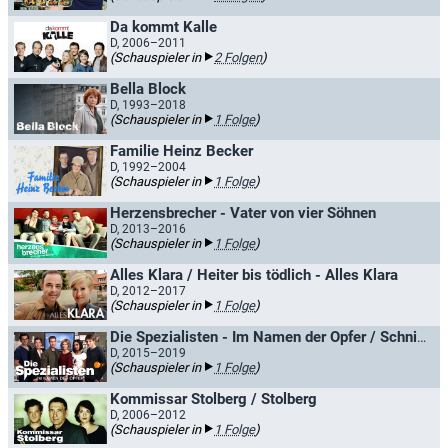
Da kommt Kalle
D, 2006–2011
(Schauspieler in
2 Folgen
)
Bella Block
D, 1993–2018
(Schauspieler in
1 Folge
)
Familie Heinz Becker
D, 1992–2004
(Schauspieler in
1 Folge
)
Herzensbrecher - Vater von vier Söhnen
D, 2013–2016
(Schauspieler in
1 Folge
)
Alles Klara / Heiter bis tödlich - Alles Klara
D, 2012–2017
(Schauspieler in
1 Folge
)
Die Spezialisten - Im Namen der Opfer / Schnitt für Schnitt
D, 2015–2019
(Schauspieler in
1 Folge
)
Kommissar Stolberg / Stolberg
D, 2006–2012
(Schauspieler in
1 Folge
)