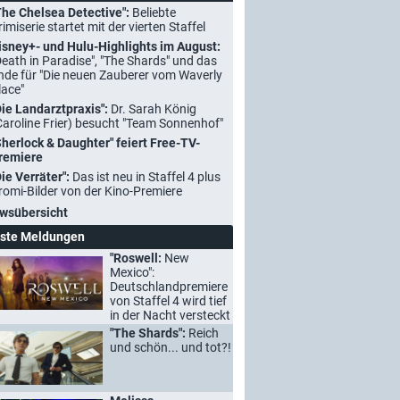
The Chelsea Detective":
Beliebte
rimiserie startet mit der vierten Staffel
isney+- und Hulu-Highlights im August:
Death in Paradise", "The Shards" und das
nde für "Die neuen Zauberer vom Waverly
lace"
Die Landarztpraxis":
Dr. Sarah König
Caroline Frier) besucht "Team Sonnenhof"
Sherlock & Daughter" feiert Free-TV-
remiere
Die Verräter":
Das ist neu in Staffel 4 plus
romi-Bilder von der Kino-Premiere
wsübersicht
ste Meldungen
"Roswell:
New
Mexico":
Deutschlandpremiere
von Staffel 4 wird tief
in der Nacht versteckt
"The Shards":
Reich
und schön... und tot?!