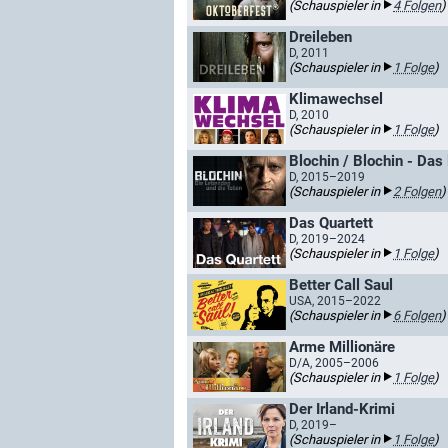
(Schauspieler in
4 Folgen
)
Dreileben
D, 2011
(Schauspieler in
1 Folge
)
Klimawechsel
D, 2010
(Schauspieler in
1 Folge
)
Blochin / Blochin - Das 
D, 2015–2019
(Schauspieler in
2 Folgen
)
Das Quartett
D, 2019–2024
(Schauspieler in
1 Folge
)
Better Call Saul
USA, 2015–2022
(Schauspieler in
6 Folgen
)
Arme Millionäre
D/A, 2005–2006
(Schauspieler in
1 Folge
)
Der Irland-Krimi
D, 2019–
(Schauspieler in
1 Folge
)