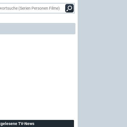
tgelesene TV-News