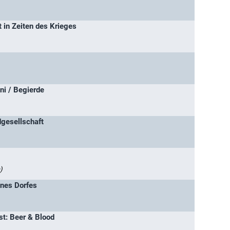
 in Zeiten des Krieges
i / Begierde
dgesellschaft
)
ines Dorfes
st: Beer & Blood