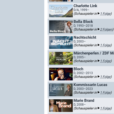
Charlotte Link
D/A, 1999–
(Schauspieler in
1 Folge
)
Bella Block
D, 1993–2018
(Schauspieler in
2 Folgen
)
Nachtschicht
D, 2003–
(Schauspieler in
1 Folge
)
Märchenperlen / ZDF M
D, 2005–
(Schauspieler in
1 Folge
)
Bloch
D, 2002–2013
(Schauspieler in
1 Folge
)
Kommissarin Lucas
D, 2003–2023
(Schauspieler in
1 Folge
)
Marie Brand
D, 2008–
(Schauspieler in
1 Folge
)