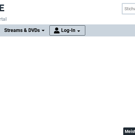
tal
Streams & DVDs
Log-In
Meis