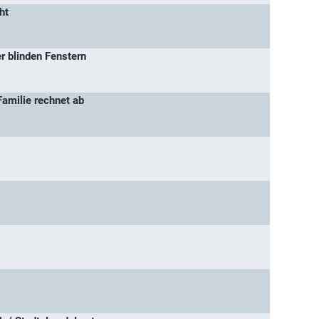
ht
er blinden Fenstern
Familie rechnet ab