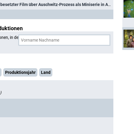
"Die Ermittlung": Prominent besetzter Film über Auschwitz-Prozess als Miniserie in ARD Mediathek
duktionen
onen, in denen
Rainer Bock
und eine weitere Person
Produktionsjahr
Land
)