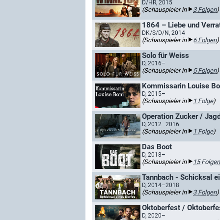
D/HR, 2015
(Schauspieler in
3 Folgen
)
1864 – Liebe und Verrat
DK/S/D/N, 2014
(Schauspieler in
6 Folgen
)
Solo für Weiss
D, 2016–
(Schauspieler in
5 Folgen
)
Kommissarin Louise Bon
D, 2015–
(Schauspieler in
1 Folge
)
Operation Zucker / Jag
D, 2012–2016
(Schauspieler in
1 Folge
)
Das Boot
D, 2018–
(Schauspieler in
15 Folgen
Tannbach - Schicksal e
D, 2014–2018
(Schauspieler in
3 Folgen
)
Oktoberfest / Oktoberfe
D, 2020–