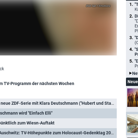
"
Sat.1 Emotions
K
D
"
E
P
"
(
"
P
"
P
ock
Ne
Neue
m TV-Programm der nächsten Wochen
"Einfach Elli": Dann geht die neue ZDF-Serie mit Klara Deutschmann ("Hubert und Staller") an den Start
schmann wird "Einfach Elli"
pünktlich zum Wiesn-Auftakt
80 Jahre Befreiung des KZ Auschwitz: TV-Höhepunkte zum Holocaust-Gedenktag 2025