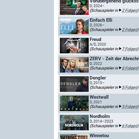
Vorübergehend glücklich
D, 2024–
(Schauspieler in
2 Folgen
)
Einfach Elli
D, 2026–
(Schauspieler in
2 Folgen
)
Freud
A/D, 2020
(Schauspieler in
7 Folgen
)
ZERV - Zeit der Abrech
D, 2022
(Schauspieler in
6 Folgen
)
Dengler
D, 2015–
(Schauspieler in
5 Folgen
)
Westwall
D, 2021
(Schauspieler in
5 Folgen
)
Nordholm
D, 2014–2023
(Schauspieler in
6 Folgen
)
Winnetou