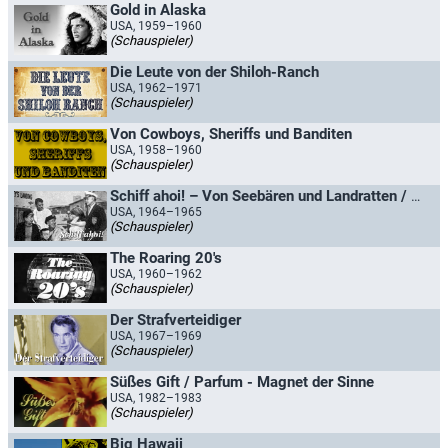
Gold in Alaska
USA, 1959–1960
(Schauspieler)
Die Leute von der Shiloh-Ranch
USA, 1962–1971
(Schauspieler)
Von Cowboys, Sheriffs und Banditen
USA, 1958–1960
(Schauspieler)
Schiff ahoi! – Von Seebären und Landratten / Hallo, Käpt'n Bailey
USA, 1964–1965
(Schauspieler)
The Roaring 20's
USA, 1960–1962
(Schauspieler)
Der Strafverteidiger
USA, 1967–1969
(Schauspieler)
Süßes Gift / Parfum - Magnet der Sinne
USA, 1982–1983
(Schauspieler)
Big Hawaii