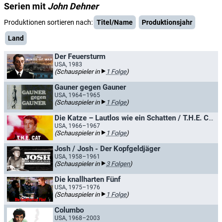
Serien mit
John Dehner
Produktionen sortieren nach:
Titel/Name
Produktionsjahr
Land
Der Feuersturm
USA, 1983
(Schauspieler in
1 Folge
)
Gauner gegen Gauner
USA, 1964–1965
(Schauspieler in
1 Folge
)
Die Katze – Lautlos wie ein Schatten / T.H.E. Cat, Artist und Detektiv
USA, 1966–1967
(Schauspieler in
1 Folge
)
Josh / Josh - Der Kopfgeldjäger
USA, 1958–1961
(Schauspieler in
3 Folgen
)
Die knallharten Fünf
USA, 1975–1976
(Schauspieler in
1 Folge
)
Columbo
USA, 1968–2003