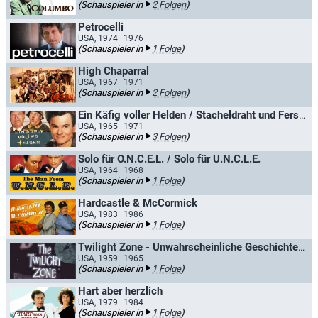
(Schauspieler in
2 Folgen
)
Petrocelli
USA, 1974–1976
(Schauspieler in
1 Folge
)
High Chaparral
USA, 1967–1971
(Schauspieler in
2 Folgen
)
Ein Käfig voller Helden / Stacheldraht und Fersengeld
USA, 1965–1971
(Schauspieler in
3 Folgen
)
Solo für O.N.C.E.L. / Solo für U.N.C.L.E.
USA, 1964–1968
(Schauspieler in
1 Folge
)
Hardcastle & McCormick
USA, 1983–1986
(Schauspieler in
1 Folge
)
Twilight Zone - Unwahrscheinliche Geschichten / Geschichten, die nicht zu erklären sind
USA, 1959–1965
(Schauspieler in
1 Folge
)
Hart aber herzlich
USA, 1979–1984
(Schauspieler in
1 Folge
)