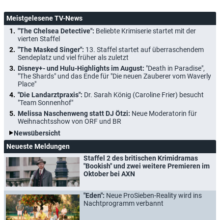
Meistgelesene TV-News
"The Chelsea Detective":
Beliebte Krimiserie startet mit der
vierten Staffel
"The Masked Singer":
13. Staffel startet auf überraschendem
Sendeplatz und viel früher als zuletzt
Disney+- und Hulu-Highlights im August:
"Death in Paradise",
"The Shards" und das Ende für "Die neuen Zauberer vom Waverly
Place"
"Die Landarztpraxis":
Dr. Sarah König (Caroline Frier) besucht
"Team Sonnenhof"
Melissa Naschenweng statt DJ Ötzi:
Neue Moderatorin für
Weihnachtsshow von ORF und BR
Newsübersicht
Neueste Meldungen
Staffel 2 des britischen Krimidramas
"Bookish" und zwei weitere Premieren im
Oktober bei AXN
"Eden":
Neue ProSieben-Reality wird ins
Nachtprogramm verbannt