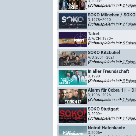
D, 2003–
(Schauspielerin in
2 Folge
SOKO München / SOKO
D, 1978–2020
(Schauspielerin in
2 Folge
Tatort
D/A/CH, 1970–
(Schauspielerin in
5 Folge
SOKO Kitzbühel
A/D, 2001–2021
(Schauspielerin in
1 Folge
In aller Freundschaft
D, 1998–
(Schauspielerin in
3 Folge
Alarm für Cobra 11 – D
D, 1996–2026
(Schauspielerin in
1 Folge
SOKO Stuttgart
D, 2009–
(Schauspielerin in
1 Folge
Notruf Hafenkante
D, 2006–