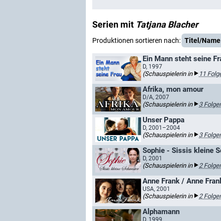
Serien mit
Tatjana Blacher
Produktionen sortieren nach:
Titel/Name
Ein Mann steht seine Fra
D, 1997
(Schauspielerin in
11 Folg
Afrika, mon amour
D/A, 2007
(Schauspielerin in
3 Folge
Unser Pappa
D, 2001–2004
(Schauspielerin in
3 Folge
Sophie - Sissis kleine 
D, 2001
(Schauspielerin in
2 Folge
Anne Frank / Anne Fran
USA, 2001
(Schauspielerin in
2 Folge
Alphamann
D, 1999