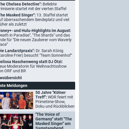
The Chelsea Detective":
Beliebte
rimiserie startet mit der vierten Staffel
The Masked Singer":
13. Staffel startet
uf überraschendem Sendeplatz und viel
rüher als zuletzt
isney+- und Hulu-Highlights im August:
Death in Paradise", "The Shards" und das
nde für "Die neuen Zauberer vom Waverly
lace"
Die Landarztpraxis":
Dr. Sarah König
Caroline Frier) besucht "Team Sonnenhof"
elissa Naschenweng statt DJ Ötzi:
eue Moderatorin für Weihnachtsshow
on ORF und BR
wsübersicht
ste Meldungen
50 Jahre "Kölner
Treff":
WDR feiert mit
Primetime-Show,
Doku und Rückblicken
"The Voice of
Germany" statt "The
Masked Singer" am
Samstagabend