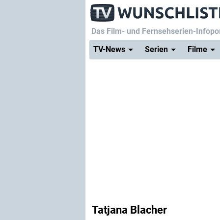
Das Film- und Fernsehserien-Infopor
TV-News
Serien
Filme
Tatjana Blacher