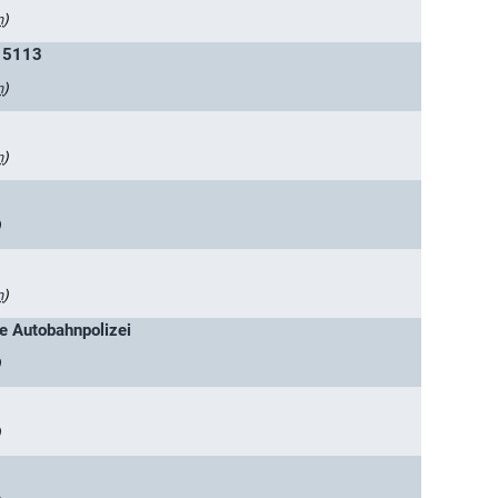
n
)
 5113
n
)
n
)
)
n
)
ie Autobahnpolizei
)
)