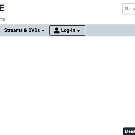
tal
Streams & DVDs
Log-In
Meis