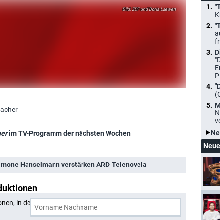
"
ZDF und Boris Laewen
K
"
a
f
D
"
E
P
"
(
M
lacher
N
v
Ne
her
im TV-Programm der nächsten Wochen
Neue
 Simone Hanselmann verstärken ARD-Telenovela
duktionen
onen, in denen
Tatjana Blacher
und eine weitere Person