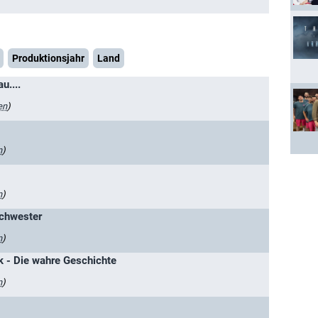
Produktionsjahr
Land
u....
en
)
n
)
n
)
Schwester
n
)
k - Die wahre Geschichte
n
)