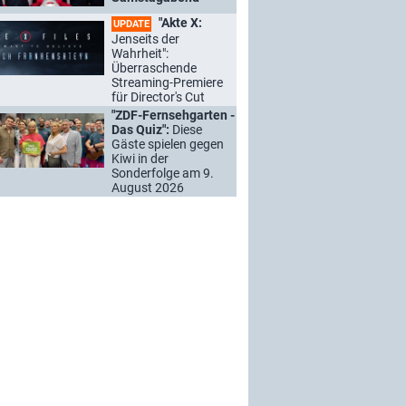
"Akte X:
UPDATE
Jenseits der
Wahrheit":
Überraschende
Streaming-Premiere
für Director's Cut
"ZDF-Fernsehgarten -
Das Quiz":
Diese
Gäste spielen gegen
Kiwi in der
Sonderfolge am 9.
August 2026