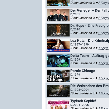
(Schauspielerin in
2 Folge
Der Verleger – Der Fall
D, 2001
(Schauspielerin in
2 Folge
Dr. Hope - Eine Frau gib
D, 2010
(Schauspielerin in
2 Folge
Lea Katz - Die Krimina
D, 1997–1999
(Schauspielerin in
1 Folge
Delta Team - Auftrag g
D, 1999
(Schauspielerin in
1 Folge
Parole Chicago
D, 1979
(Schauspielerin in
1 Folge
Die Verbrechen des Prof
D, 1998–2004
(Schauspielerin in
1 Folge
Typisch Sophie!
D, 2004–2006
(Schauspielerin in
1 Folge