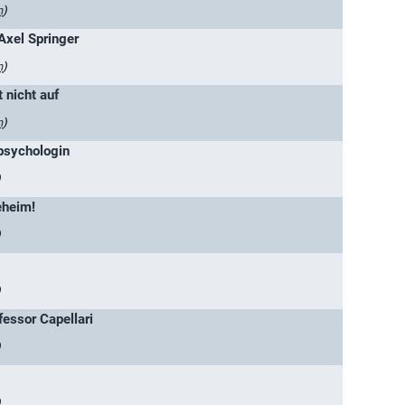
n
)
 Axel Springer
n
)
t nicht auf
n
)
lpsychologin
)
eheim!
)
)
essor Capellari
)
)