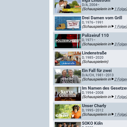
Inga Lindström
D/A, 2004–
(Schauspielerin in
1 Folge
Drei Damen vom Grill
D, 1976–1991
(Schauspielerin in
1 Folge
Polizeiruf 110
D, 1971–
(Schauspielerin in
3 Folge
Lindenstraße
D, 1985–2020
(Schauspielerin)
Ein Fall für zwei
D/A/CH, 1981–2013
(Schauspielerin in
2 Folge
Im Namen des Gesetze
D, 1994–2008
(Schauspielerin in
1 Folge
Unser Charly
D, 1995–2012
(Schauspielerin in
1 Folge
SOKO Köln