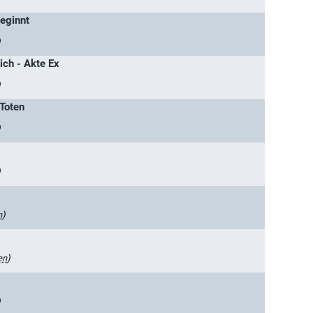
eginnt
)
lich - Akte Ex
)
 Toten
)
)
n
)
en
)
)