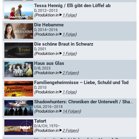
Tessa Hennig / Elli gibt den Löffel ab
D, 2012–2013
(Produktion in
1 Folge
)
Die Hebamme
D, 2014–2016
(Produktion in
1 Folge
)
Die schöne Braut in Schwarz
D, 2001
(Produktion in
1 Folge
)
Haus aus Glas
D/B, 2023
(Produktion in
2 Folgen
)
Familiengeheimnisse – Liebe, Schuld und Tod
D, 2010
(Produktion in
1 Folge
)
Shadowhunters: Chroniken der Unterwelt / Shadowhunters: The Mortal Instruments
USA, 2016–2018
(Produktion in
14 Folgen
)
Tatort
D/A/CH, 1970–
(Produktion in
2 Folgen
)