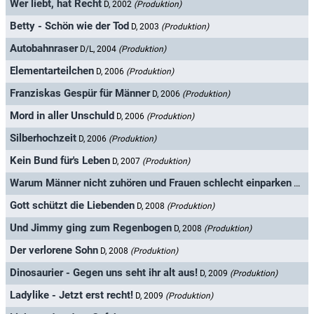
Wer liebt, hat Recht
D, 2002
(Produktion)
Betty - Schön wie der Tod
D, 2003
(Produktion)
Autobahnraser
D/L, 2004
(Produktion)
Elementarteilchen
D, 2006
(Produktion)
Franziskas Gespür für Männer
D, 2006
(Produktion)
Mord in aller Unschuld
D, 2006
(Produktion)
Silberhochzeit
D, 2006
(Produktion)
Kein Bund für's Leben
D, 2007
(Produktion)
Warum Männer nicht zuhören und Frauen schlecht einparken
D, 2
Gott schützt die Liebenden
D, 2008
(Produktion)
Und Jimmy ging zum Regenbogen
D, 2008
(Produktion)
Der verlorene Sohn
D, 2008
(Produktion)
Dinosaurier - Gegen uns seht ihr alt aus!
D, 2009
(Produktion)
Ladylike - Jetzt erst recht!
D, 2009
(Produktion)