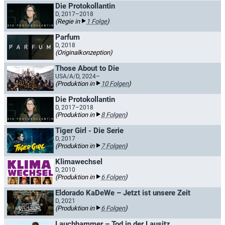
Die Protokollantin
D, 2017–2018
(Regie in
1 Folge
)
Parfum
D, 2018
(Originalkonzeption)
Those About to Die
USA/A/D, 2024–
(Produktion in
10 Folgen
)
Die Protokollantin
D, 2017–2018
(Produktion in
8 Folgen
)
Tiger Girl - Die Serie
D, 2017
(Produktion in
7 Folgen
)
Klimawechsel
D, 2010
(Produktion in
6 Folgen
)
Eldorado KaDeWe – Jetzt ist unsere Zeit
D, 2021
(Produktion in
6 Folgen
)
Lauchhammer – Tod in der Lausitz