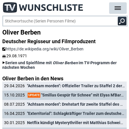
Oliver Berben
Deutscher Regisseur und Filmproduzent
https://de.wikipedia.org/wiki/Oliver_Berben
29.08.1971
Serien und Spielfilme mit
Oliver Berben
im TV-Programm der
nächsten Wochen
Oliver Berben in den News
29.04.2026
"Achtsam morden": Offizieller Trailer zu Staffel 2 der Netflix-Krimikomödie enthüllt
"Smillas Gespür für Schnee" mit Elyas M'Barek ("Fack ju Göhte") kommt zu MagentaTV
15.10.2025
UPDATE
08.07.2025
"Achtsam morden": Drehstart für zweite Staffel des Netflix-Serienhits mit Tom Schilling
16.04.2025
"Exterritorial": Schlagkräftiger Trailer zum deutschen Netflix-Actionthriller enthüllt
30.01.2025
Netflix kündigt Mysterythriller mit Matthias Schweighöfer und weitere Filme an