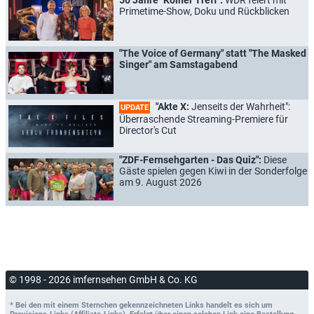
Primetime-Show, Doku und Rückblicken
"The Voice of Germany" statt "The Masked
Singer" am Samstagabend
"Akte X:
Jenseits der Wahrheit":
UPDATE
Überraschende Streaming-Premiere für
Director's Cut
"ZDF-Fernsehgarten - Das Quiz":
Diese
Gäste spielen gegen Kiwi in der Sonderfolge
am 9. August 2026
© 1998 - 2026 imfernsehen GmbH & Co. KG
* Bei den mit einem Sternchen gekennzeichneten Links handelt es sich um