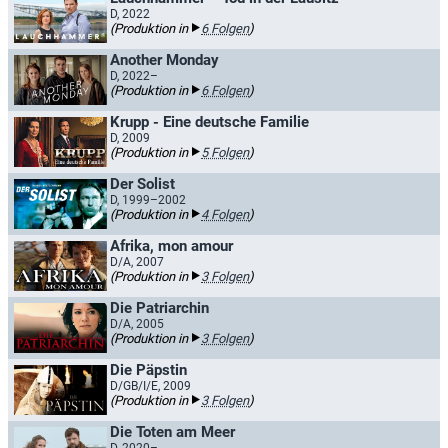
D, 2022
(Produktion in
6 Folgen
)
Another Monday
D, 2022–
(Produktion in
6 Folgen
)
Krupp - Eine deutsche Familie
D, 2009
(Produktion in
5 Folgen
)
Der Solist
D, 1999–2002
(Produktion in
4 Folgen
)
Afrika, mon amour
D/A, 2007
(Produktion in
3 Folgen
)
Die Patriarchin
D/A, 2005
(Produktion in
3 Folgen
)
Die Päpstin
D/GB/I/E, 2009
(Produktion in
3 Folgen
)
Die Toten am Meer