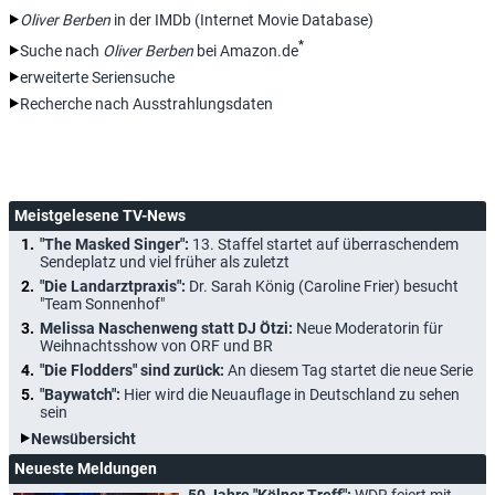
Oliver Berben
in der IMDb (Internet Movie Database)
*
Suche nach
Oliver Berben
bei Amazon.de
erweiterte Seriensuche
Recherche nach Ausstrahlungsdaten
Meistgelesene TV-News
"The Masked Singer":
13. Staffel startet auf überraschendem
Sendeplatz und viel früher als zuletzt
"Die Landarztpraxis":
Dr. Sarah König (Caroline Frier) besucht
"Team Sonnenhof"
Melissa Naschenweng statt DJ Ötzi:
Neue Moderatorin für
Weihnachtsshow von ORF und BR
"Die Flodders" sind zurück:
An diesem Tag startet die neue Serie
"Baywatch":
Hier wird die Neuauflage in Deutschland zu sehen
sein
Newsübersicht
Neueste Meldungen
50 Jahre "Kölner Treff":
WDR feiert mit