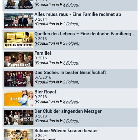
D, 2020–
(Produktion in
3 Folgen
)
Alles muss raus - Eine Familie rechnet ab
D, 2014
(Produktion in
2 Folgen
)
Quellen des Lebens – Eine deutsche Familiengeschichte
D, 2013
(Produktion in
2 Folgen
)
Familie!
D, 2016
(Produktion in
2 Folgen
)
Das Sacher. In bester Gesellschaft
D/A, 2016
(Produktion in
2 Folgen
)
Bier Royal
D, 2018
(Produktion in
2 Folgen
)
Der Club der singenden Metzger
D, 2018
(Produktion in
2 Folgen
)
Schöne Witwen küssen besser
D, 2004