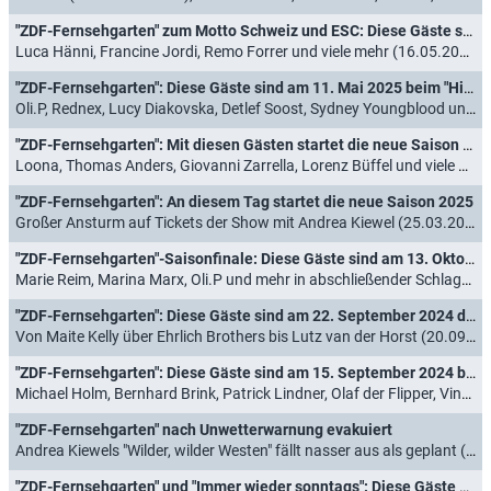
"ZDF-Fernsehgarten" zum Motto Schweiz und ESC: Diese Gäste sind am 18. Mai 2025 dabei
Luca Hänni, Francine Jordi, Remo Forrer und viele mehr (16.05.2025)
"ZDF-Fernsehgarten": Diese Gäste sind am 11. Mai 2025 beim "Hit Marathon" dabei
Oli.P, Rednex, Lucy Diakovska, Detlef Soost, Sydney Youngblood und viele mehr (09.05.2025)
"ZDF-Fernsehgarten": Mit diesen Gästen startet die neue Saison am 4. Mai 2025
Loona, Thomas Anders, Giovanni Zarrella, Lorenz Büffel und viele mehr (29.04.2025)
"ZDF-Fernsehgarten": An diesem Tag startet die neue Saison 2025
Großer Ansturm auf Tickets der Show mit Andrea Kiewel (25.03.2025)
"ZDF-Fernsehgarten"-Saisonfinale: Diese Gäste sind am 13. Oktober 2024 dabei
Marie Reim, Marina Marx, Oli.P und mehr in abschließender Schlagerparty (11.10.2024)
"ZDF-Fernsehgarten": Diese Gäste sind am 22. September 2024 dabei
Von Maite Kelly über Ehrlich Brothers bis Lutz van der Horst (20.09.2024)
"ZDF-Fernsehgarten": Diese Gäste sind am 15. September 2024 beim großen Schlagerfestival dabei
Michael Holm, Bernhard Brink, Patrick Lindner, Olaf der Flipper, Vincent Gross und mehr (13.09.2024)
"ZDF-Fernsehgarten" nach Unwetterwarnung evakuiert
Andrea Kiewels "Wilder, wilder Westen" fällt nasser aus als geplant (08.09.2024)
"ZDF-Fernsehgarten" und "Immer wieder sonntags": Diese Gäste sind am 8. September 2024 dabei