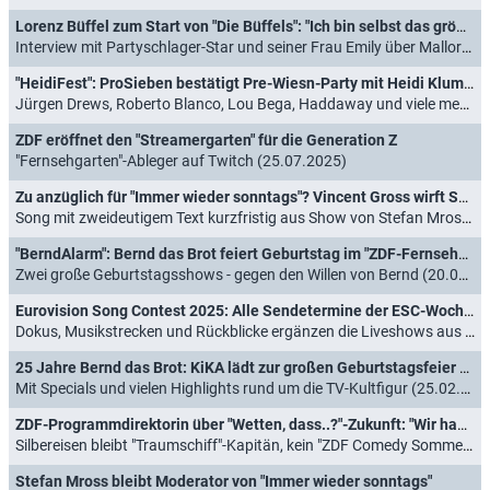
Lorenz Büffel zum Start von "Die Büffels": "Ich bin selbst das größte Klischee!"
Interview mit Partyschlager-Star und seiner Frau Emily über Mallorca, Vorurteile, "Fernsehgarten" und eigene Doku-Soap (07.08.2025)
"HeidiFest": ProSieben bestätigt Pre-Wiesn-Party mit Heidi Klum - und diesen Gästen
Jürgen Drews, Roberto Blanco, Lou Bega, Haddaway und viele mehr im Münchner Hofbräuhaus (30.07.2025)
ZDF eröffnet den "Streamergarten" für die Generation Z
"Fernsehgarten"-Ableger auf Twitch (25.07.2025)
Zu anzüglich für "Immer wieder sonntags"? Vincent Gross wirft SWR Songverbot vor
Song mit zweideutigem Text kurzfristig aus Show von Stefan Mross gestrichen (16.07.2025)
"BerndAlarm": Bernd das Brot feiert Geburtstag im "ZDF-Fernsehgarten"
Zwei große Geburtstagsshows - gegen den Willen von Bernd (20.06.2025)
Eurovision Song Contest 2025: Alle Sendetermine der ESC-Woche im Überblick
Dokus, Musikstrecken und Rückblicke ergänzen die Liveshows aus Basel (10.05.2025)
25 Jahre Bernd das Brot: KiKA lädt zur großen Geburtstagsfeier ein
Mit Specials und vielen Highlights rund um die TV-Kultfigur (25.02.2025)
ZDF-Programmdirektorin über "Wetten, dass..?"-Zukunft: "Wir haben da durchaus ein paar Ideen"
Silbereisen bleibt "Traumschiff"-Kapitän, kein "ZDF Comedy Sommer" 2025 (22.01.2025)
Stefan Mross bleibt Moderator von "Immer wieder sonntags"