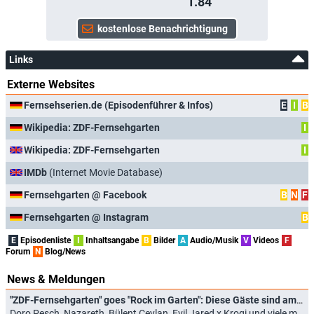
1.84
Links
Externe Websites
Fernsehserien.de (Episodenführer & Infos)
E
I
B
Wikipedia: ZDF-Fernsehgarten
I
Wikipedia: ZDF-Fernsehgarten
I
IMDb
(Internet Movie Database)
Fernsehgarten @ Facebook
B
N
F
Fernsehgarten @ Instagram
B
E
Episodenliste
I
Inhaltsangabe
B
Bilder
A
Audio/Musik
V
Videos
F
Forum
N
Blog/News
News & Meldungen
"ZDF-Fernsehgarten" goes "Rock im Garten": Diese Gäste sind am 2. August 2026 dabei
Doro Pesch, Nazareth, Bülent Ceylan, Evil Jared x Krogi und viele mehr (31.07.2026)