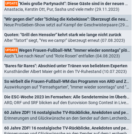
"Kiwis große Partynacht": Diese Gäste sind in der neuen Sat.1-Show von Andrea Kiewel dabei
UPDATE
Anastacia, Kerstin Ott, Pur, Sasha und viele mehr (29.11.2023)
"Wir gegen die!" oder "Schlag die Kebeküsse": Überzeugt die neue Geschwister-Spielshow mit Carolin Kebekus?
Neue ProSieben-Show setzt auf Kampf der Geschwisterpaare (29.08.2023)
Quoten: "Grill den Henssler" kehrt stark wie lange nicht zurück
Alter "Tatort" siegt, "Yes we camp!" überzeugt erneut (07.08.2023)
Wegen Frauen-Fußball-WM: "Immer wieder sonntags" plötzlich nachmittags
UPDATE
Auch "Live nach Neun" und "Rote Rosen" entfallen (04.08.2023)
"Bares für Rares": Abschied unter Tränen von beliebtem Experten
Kunsthändler Albert Maier geht in den TV-Ruhestand (10.07.2023)
So wirbelt die Frauen-Fußball-WM das Programm von ARD und ZDF durcheinander
Auswirkungen auf "Fernsehgarten", "Immer wieder sonntags" und "Live nach Neun" (26.06.2023)
Die ESC-Woche 2023 im Fernsehen: Alle Sendetermine im Überblick
ARD, ORF und SRF blicken auf den Eurovision Song Contest in Liverpool (06.05.2023)
60 Jahre ZDF! 16 nostalgische TV-Rückblicke, Anekdoten und persönliche Geschichten
Erinnerungen und Glückwünsche an den Sender auf dem Lerchenberg (31.03.2023)
60 Jahre ZDF! 16 nostalgische TV-Rückblicke, Anekdoten und persönliche Geschichten
Erinnerungen und Glückwünsche an den Sender auf dem Lerchenberg (31.03.2023)