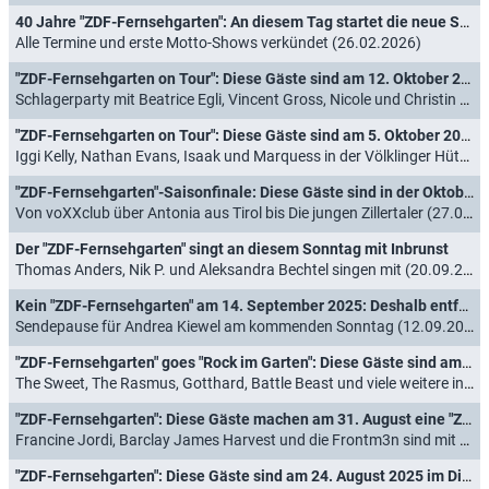
40 Jahre "ZDF-Fernsehgarten": An diesem Tag startet die neue Saison 2026
Alle Termine und erste Motto-Shows verkündet (26.02.2026)
"ZDF-Fernsehgarten on Tour": Diese Gäste sind am 12. Oktober 2025 in der letzten Ausgabe des Jahres dabei
Schlagerparty mit Beatrice Egli, Vincent Gross, Nicole und Christin Stark (10.10.2025)
"ZDF-Fernsehgarten on Tour": Diese Gäste sind am 5. Oktober 2025 mit Andrea Kiewel im Saarland
Iggi Kelly, Nathan Evans, Isaak und Marquess in der Völklinger Hütte (03.10.2025)
"ZDF-Fernsehgarten"-Saisonfinale: Diese Gäste sind in der Oktoberfest-Ausgabe am 28. September 2025 dabei
Von voXXclub über Antonia aus Tirol bis Die jungen Zillertaler (27.09.2025)
Der "ZDF-Fernsehgarten" singt an diesem Sonntag mit Inbrunst
Thomas Anders, Nik P. und Aleksandra Bechtel singen mit (20.09.2025)
Kein "ZDF-Fernsehgarten" am 14. September 2025: Deshalb entfällt die Sendung
Sendepause für Andrea Kiewel am kommenden Sonntag (12.09.2025)
"ZDF-Fernsehgarten" goes "Rock im Garten": Diese Gäste sind am 7. September 2025 dabei
The Sweet, The Rasmus, Gotthard, Battle Beast und viele weitere internationale Rockbands (05.09.2025)
"ZDF-Fernsehgarten": Diese Gäste machen am 31. August eine "Zeitreise"
Francine Jordi, Barclay James Harvest und die Frontm3n sind mit dabei (29.08.2025)
"ZDF-Fernsehgarten": Diese Gäste sind am 24. August 2025 im Discofox-Fieber