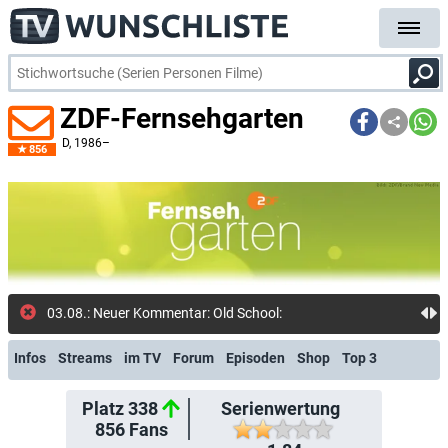
ZDF-Fernsehgarten
D
, 1986–
856
03.08.: Neuer Kommentar: Old School: Da siehst man das sich
Infos
Streams
im TV
Forum
Episoden
Shop
Top 3
Platz 338
Serienwertung
856
Fans