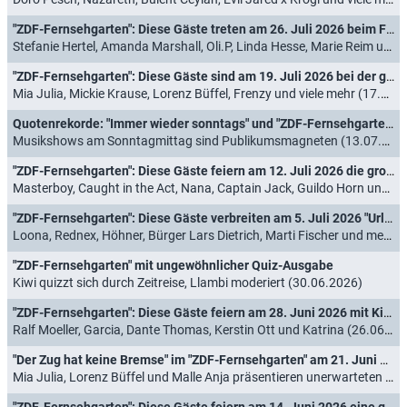
"ZDF-Fernsehgarten": Diese Gäste treten am 26. Juli 2026 beim Family Battle auf
Stefanie Hertel, Amanda Marshall, Oli.P, Linda Hesse, Marie Reim und mehr (24.07.2026)
"ZDF-Fernsehgarten": Diese Gäste sind am 19. Juli 2026 bei der großen Mallorca-Party dabei
Mia Julia, Mickie Krause, Lorenz Büffel, Frenzy und viele mehr (17.07.2026)
Quotenrekorde: "Immer wieder sonntags" und "ZDF-Fernsehgarten" drehen auf
Musikshows am Sonntagmittag sind Publikumsmagneten (13.07.2026)
"ZDF-Fernsehgarten": Diese Gäste feiern am 12. Juli 2026 die große "90er Party"
Masterboy, Caught in the Act, Nana, Captain Jack, Guildo Horn und "Let's Dance"-Profitänzer (10.07.2026)
"ZDF-Fernsehgarten": Diese Gäste verbreiten am 5. Juli 2026 "Urlaubs-Feeling"
Loona, Rednex, Höhner, Bürger Lars Dietrich, Marti Fischer und mehr (03.07.2026)
"ZDF-Fernsehgarten" mit ungewöhnlicher Quiz-Ausgabe
Kiwi quizzt sich durch Zeitreise, Llambi moderiert (30.06.2026)
"ZDF-Fernsehgarten": Diese Gäste feiern am 28. Juni 2026 mit Kiwi die große Sommerparty
Ralf Moeller, Garcia, Dante Thomas, Kerstin Ott und Katrina (26.06.2026)
"Der Zug hat keine Bremse" im "ZDF-Fernsehgarten" am 21. Juni 2026: Diese Gäste tanzen Discofox
Mia Julia, Lorenz Büffel und Malle Anja präsentieren unerwarteten WM-Hit (19.06.2026)
"ZDF-Fernsehgarten": Diese Gäste feiern am 14. Juni 2026 eine große Fußball-Party