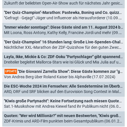
Zukunft der beliebten Open-Air-Show auch für nächstes Jahr gesichert (30.09.2024)
"Der Quiz-Champion"-Marathon: Pastewka, Boning und Co. quizzen 16 Stunden lang
"Gefragt - Gejagt"-Jäger und Influencer als Herausforderer (10.09.2024)
"Immer wieder sonntags": Diese Gäste sind am 11. August 2024 bei Stefan Mross
Mit Loona, Ross Antony, Kathy Kelly, Francine Jordi und mehr (09.08.2024)
"Der Quiz-Champion" 16 Stunden lang: Große Live-Spenden-Challenge angekündigt
Nächtlicher XXL-Marathon der ZDF-Quizshow für den guten Zweck (06.08.2024)
Layla, Ikke, Mickie & Co: ZDF-Doku "Partyschlager" gibt spannende Einblicke in unterschätztes Multi-Millionen-Business
Dreiteiler begleitet Mallorca-Stars wie Isi Glück und Mia Julia auf und abseits der Bühne (03.08.2024)
"Die Giovanni Zarrella Show": Diese Gäste kommen zur "großen Sommerparty"
UPDATE
Von Andrea Berg über Roland Kaiser bis Alphaville (17.07.2024)
Die ESC-Woche 2024 im Fernsehen: Alle Sendetermine im Überblick
ARD, ORF und SRF blicken auf den Eurovision Song Contest in Malmö (04.05.2024)
"Kiwis große Partynacht": Keine Fortsetzung nach miesen Quoten geplant
Sat.1-Musikshow mit Andrea Kiewel fand ihr Publikum nicht (06.03.2024)
Quoten: "Wer wird Millionär?" mit neuen Bestwerten, "Kiwis große Partynacht" geht baden
ZDF-Krimis und ARD-Film punkten beim Gesamtpublikum (06.01.2024)