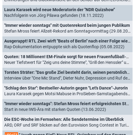
Laura Karasek wird neue Moderatorin der "NDR Quizshow"
Nachfolgerin von Jörg Pilawa gefunden (18.11.2022)
"Immer wieder sonntags" mit Quotenrekord beim jungen Publikum
Stefan Mross feiert Allzeit-Rekord am Sonntagvormittag (29.08.2022)
Ausgerappt! RTL Zwei wirft "Beats of Berlin" nach einer Folge wieder raus
Rap-Dokumentation entpuppte sich als Quotenflop (05.08.2022)
Quoten: 18 Millionen! EM-Finale sorgt für neuen Frauenfußball-Rekord
Neuer Tiefstwert für "Zeig uns deine Stimme", "Grill den Henssler" und "Traumschiff" halten sich schadlos (01.08.2022)
Torsten Sträter: "Das große Ziel besteht darin, seinen persönlichen Karriereabstieg zu verlangsamen"
Interview über "One Mic Stand", Dieter Nuhr, Depression und Ruf der deutschen Comedy (14.07.2022)
"Schlag den Star": Bestseller-Autorin gegen "Let's Dance"-Jurorin
Laura Karasek gegen Motsi Mabuse in ProSieben-Samstagabendshow (10.07.2022)
"Immer wieder sonntags": Stefan Mross feiert erfolgreichsten Staffelauftakt
Start in neue IWS-Ära mit starken Quoten (13.06.2022)
Die ESC-Woche im Fernsehen: Alle Sendetermine im Überblick
ARD, ORF und SRF blicken auf den Eurovision Song Contest in Turin (07.05.2022)
"Jauch gegen Sigl": Neue RTL-Quizshow auf den Spuren von "Wer weiß denn sowas?"
UPDATE