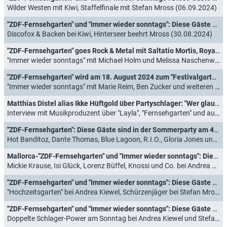
Wilder Westen mit Kiwi, Staffelfinale mit Stefan Mross (06.09.2024)
"ZDF-Fernsehgarten" und "Immer wieder sonntags": Diese Gäste sind am 1. September 2024 dabei
Discofox & Backen bei Kiwi, Hinterseer beehrt Mross (30.08.2024)
"ZDF-Fernsehgarten" goes Rock & Metal mit Saltatio Mortis, Royal Republic, Versengold und Co. am 25. August 2024
"Immer wieder sonntags" mit Michael Holm und Melissa Naschenweng (23.08.2024)
"ZDF-Fernsehgarten" wird am 18. August 2024 zum "Festivalgarten" mit Fiddler's Green, Melissa Naschenweng und Co.
"Immer wieder sonntags" mit Marie Reim, Ben Zucker und weiteren Schlagerstars (16.08.2024)
Matthias Distel alias Ikke Hüftgold über Partyschlager: "Wer glaubt, dass es so einfach ist, der hat es noch nicht versucht"
Interview mit Musikproduzent über "Layla", "Fernsehgarten" und aufgedeckten TV-Skandal (07.08.2024)
"ZDF-Fernsehgarten": Diese Gäste sind in der Sommerparty am 4. August 2024 dabei
Hot Banditoz, Dante Thomas, Blue Lagoon, R.I.O., Gloria Jones und viele mehr (02.08.2024)
Mallorca-"ZDF-Fernsehgarten" und "Immer wieder sonntags": Diese Gäste sind am 14. Juli 2024 dabei
Mickie Krause, Isi Glück, Lorenz Büffel, Knossi und Co. bei Andrea Kiewel (12.07.2024)
"ZDF-Fernsehgarten" und "Immer wieder sonntags": Diese Gäste sind am 7. Juli 2024 dabei
"Hochzeitsgarten" bei Andrea Kiewel, Schürzenjäger bei Stefan Mross (05.07.2024)
"ZDF-Fernsehgarten" und "Immer wieder sonntags": Diese Gäste sind am 30. Juni 2024 dabei
Doppelte Schlager-Power am Sonntag bei Andrea Kiewel und Stefan Mross (28.06.2024)