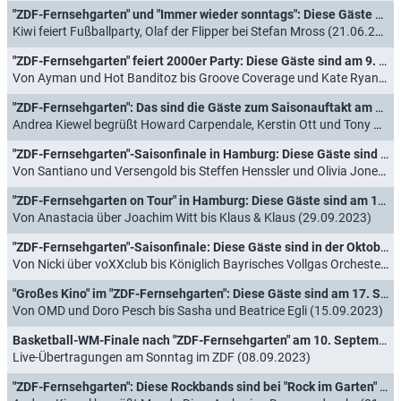
"ZDF-Fernsehgarten" und "Immer wieder sonntags": Diese Gäste sind am 23. Juni 2024 dabei
Kiwi feiert Fußballparty, Olaf der Flipper bei Stefan Mross (21.06.2024)
"ZDF-Fernsehgarten" feiert 2000er Party: Diese Gäste sind am 9. Juni 2024 dabei
Von Ayman und Hot Banditoz bis Groove Coverage und Kate Ryan (07.06.2024)
"ZDF-Fernsehgarten": Das sind die Gäste zum Saisonauftakt am 5. Mai 2024
Andrea Kiewel begrüßt Howard Carpendale, Kerstin Ott und Tony Christie (02.05.2024)
"ZDF-Fernsehgarten"-Saisonfinale in Hamburg: Diese Gäste sind am 8. Oktober 2023 dabei
Von Santiano und Versengold bis Steffen Henssler und Olivia Jones (06.10.2023)
"ZDF-Fernsehgarten on Tour" in Hamburg: Diese Gäste sind am 1. Oktober 2023 dabei
Von Anastacia über Joachim Witt bis Klaus & Klaus (29.09.2023)
"ZDF-Fernsehgarten"-Saisonfinale: Diese Gäste sind in der Oktoberfest-Ausgabe am 24. September 2023 dabei
Von Nicki über voXXclub bis Königlich Bayrisches Vollgas Orchester (22.09.2023)
"Großes Kino" im "ZDF-Fernsehgarten": Diese Gäste sind am 17. September 2023 dabei
Von OMD und Doro Pesch bis Sasha und Beatrice Egli (15.09.2023)
Basketball-WM-Finale nach "ZDF-Fernsehgarten" am 10. September 2023
Live-Übertragungen am Sonntag im ZDF (08.09.2023)
"ZDF-Fernsehgarten": Diese Rockbands sind bei "Rock im Garten" am 3. September 2023 dabei