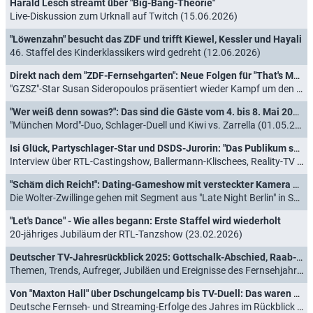
Harald Lesch streamt über "Big-Bang-Theorie"
Live-Diskussion zum Urknall auf Twitch (15.06.2026)
"Löwenzahn" besucht das ZDF und trifft Kiewel, Kessler und Hayali
46. Staffel des Kinderklassikers wird gedreht (12.06.2026)
Direkt nach dem "ZDF-Fernsehgarten": Neue Folgen für "That's My Style"
"GZSZ"-Star Susan Sideropoulos präsentiert wieder Kampf um den besten Modestil (26.05.2026)
"Wer weiß denn sowas?": Das sind die Gäste vom 4. bis 8. Mai 2026
"München Mord"-Duo, Schlager-Duell und Kiwi vs. Zarrella (01.05.2026)
Isi Glück, Partyschlager-Star und DSDS-Jurorin: "Das Publikum spürt schnell, wenn man nicht wirklich dahintersteht"
Interview über RTL-Castingshow, Ballermann-Klischees, Reality-TV und vieles mehr (02.04.2026)
"Schäm dich Reich!": Dating-Gameshow mit versteckter Kamera startet auf ProSieben
Die Wolter-Zwillinge gehen mit Segment aus "Late Night Berlin" in Serie (21.03.2026)
"Let's Dance" - Wie alles begann: Erste Staffel wird wiederholt
20-jähriges Jubiläum der RTL-Tanzshow (23.02.2026)
Deutscher TV-Jahresrückblick 2025: Gottschalk-Abschied, Raab-Sinkflug, "Klar"-Eklat und Wahl-TV XXL
Themen, Trends, Aufreger, Jubiläen und Ereignisse des Fernsehjahres (27.12.2025)
Von "Maxton Hall" über Dschungelcamp bis TV-Duell: Das waren die größten Hits 2025
Deutsche Fernseh- und Streaming-Erfolge des Jahres im Rückblick (25.12.2025)