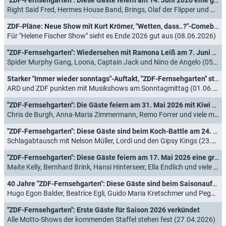
Right Said Fred, Hermes House Band, Brings, Olaf der Flipper und mehr (12.06.2026)
ZDF-Pläne: Neue Show mit Kurt Krömer, "Wetten, dass..?"-Comeback und Entwarnung für "Fernsehgarten"-Fans
Für "Helene Fischer Show" sieht es Ende 2026 gut aus (08.06.2026)
"ZDF-Fernsehgarten": Wiedersehen mit Ramona Leiß am 7. Juni 2026 im Vier-Jahrzehnte-Mix
Spider Murphy Gang, Loona, Captain Jack und Nino de Angelo (05.06.2026)
Starker "Immer wieder sonntags"-Auftakt, "ZDF-Fernsehgarten" steigert sich enorm
ARD und ZDF punkten mit Musikshows am Sonntagmittag (01.06.2026)
"ZDF-Fernsehgarten": Die Gäste feiern am 31. Mai 2026 mit Kiwi eine Bingo-Party
Chris de Burgh, Anna-Maria Zimmermann, Remo Forrer und viele mehr (29.05.2026)
"ZDF-Fernsehgarten": Diese Gäste sind beim Koch-Battle am 24. Mai 2026 dabei
Schlagabtausch mit Nelson Müller, Lordi und den Gipsy Kings (23.05.2026)
"ZDF-Fernsehgarten": Diese Gäste feiern am 17. Mai 2026 eine große "Schlagerparty"
Maite Kelly, Bernhard Brink, Hansi Hinterseer, Ella Endlich und viele mehr (13.05.2026)
40 Jahre "ZDF-Fernsehgarten": Diese Gäste sind beim Saisonauftakt am 10. Mai 2026 dabei
Hugo Egon Balder, Beatrice Egli, Guido Maria Kretschmer und Peggy March gratulieren zum Jubiläum (07.05.2026)
"ZDF-Fernsehgarten": Erste Gäste für Saison 2026 verkündet
Alle Motto-Shows der kommenden Staffel stehen fest (27.04.2026)