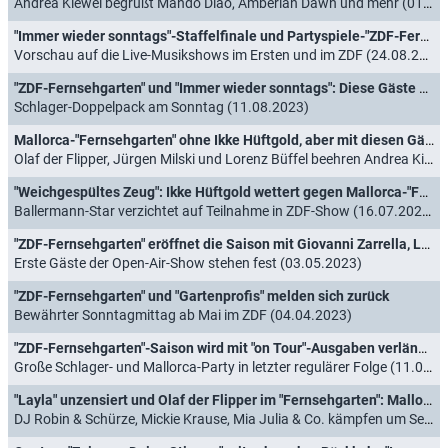
Andrea Kiewel begrüßt Mando Diao, Amberian Dawn und mehr (01.09.2023)
"Immer wieder sonntags"-Staffelfinale und Partyspiele-"ZDF-Fernsehgarten": Diese Gäste sind am 27. August 2023 dabei
Vorschau auf die Live-Musikshows im Ersten und im ZDF (24.08.2023)
"ZDF-Fernsehgarten" und "Immer wieder sonntags": Diese Gäste sind am 13. August 2023 dabei
Schlager-Doppelpack am Sonntag (11.08.2023)
Mallorca-"Fernsehgarten" ohne Ikke Hüftgold, aber mit diesen Gästen
Olaf der Flipper, Jürgen Milski und Lorenz Büffel beehren Andrea Kiewel (24.07.2023)
"Weichgespültes Zeug": Ikke Hüftgold wettert gegen Mallorca-"Fernsehgarten"
Ballermann-Star verzichtet auf Teilnahme in ZDF-Show (16.07.2023)
"ZDF-Fernsehgarten" eröffnet die Saison mit Giovanni Zarrella, Loona und Vanessa Mai
Erste Gäste der Open-Air-Show stehen fest (03.05.2023)
"ZDF-Fernsehgarten" und "Gartenprofis" melden sich zurück
Bewährter Sonntagmittag ab Mai im ZDF (04.04.2023)
"ZDF-Fernsehgarten"-Saison wird mit "on Tour"-Ausgaben verlängert
Große Schlager- und Mallorca-Party in letzter regulärer Folge (11.09.2022)
"Layla" unzensiert und Olaf der Flipper im "Fernsehgarten": Mallorca vs. Oktoberfest
DJ Robin & Schürze, Mickie Krause, Mia Julia & Co. kämpfen um Sendezeit im Saisonfinale (28.07.2022)