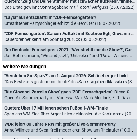
Quoten: "Zeig uns Deine Stimme" mit schwacher Rückkehr, "Immer wieder sonntags" und "ZDF-Fernsehgarten" auf Erfolgswelle
Das Erste gewinnt Sonntagabend mit "Tatort"-Aufguss (25.07.2022)
"Layla" nur entschärft im "ZDF-Fernsehgarten"?
Umstrittener Partyschlager erhitzt die Gemüter (18.07.2022)
"ZDF-Fernsehgarten": Saison-Auftakt mit Beatrice Egli, Giovanni Zarrella, Maite Kelly und Chris de Burgh
Dauerbrenner kehrt am Sonntag zurück (03.05.2022)
Der Deutsche Fernsehpreis 2021: "Wer stiehlt mir die Show?", Carolin Kebekus und "ZDF-Fernsehgarten" nominiert
Jan Böhmermann, "Wir sind jetzt", "Unbroken" und "Para - Wir sind King" im Rennen (01.09.2021)
weitere Meldungen
"Verstehen Sie Spaß?" am 1. August 2026: Schöneberger blickt mit Kiewel und Kraus zurück
"Das Beste aus gestern und heute" des Samstagabendklassikers (30.07.2026)
"Die Giovanni Zarrella Show" goes "ZDF-Fernsehgarten": Diese Gäste sind am 29. August 2026 dabei
Open-Air-Sommerparty mit Vanessa Mai, Mark Medlock, F. R. David und Sarah Brightman (20.07.2026)
Quoten: Über 17 Millionen sehen Fußball-WM-Finale
Spaniens WM-Sieg über Argentinien deklassiert die Konkurrenz (20.07.2026)
WDR feiert 80 Jahre NRW mit großer Live-Sommer-Party
Anne Willmes und Sven Kroll moderieren Show am Rheinufer (10.07.2026)