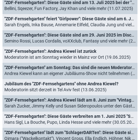
"ZDF-Fernsehgarten": Diese Gäste sind am 13. Juli 2025 bei der "Sommer Dance Party" dabei
Bellini, Sqeezer, Fun Factory, Jay Khan und viele mehr (11.07.2025)
"ZDF-Fernsehgarten" feiert "Girlpower": Diese Gäste sind am 6. Juli 2025 dabei
Sarah Engels, Inka Bause, Annemarie Eilfeld, Claudia Jung und viele mehr (04.07.2025)
"ZDF-Fernsehgarten": Diese Gäste sind am 29. Juni 2025 im Discofox-Fieber
Semino Rossi, Lucas Cordalis, voXXclub, Fantasy und viele mehr (27.06.2025)
"ZDF-Fernsehgarten": Andrea Kiewel ist zurück
Moderatorin ist am Sonntag wieder in Mainz vor Ort (19.06.2025)
"ZDF-Fernsehgarten" am Sonntag: Das sind die neuen Moderatoren
Andrea Kiewel kann an eigener Jubiläums-Show nicht teilnehmen (14.06.2025)
Jubiläum des "ZDF-Fernsehgartens" ohne Andrea Kiewel?
Moderatorin sitzt derzeit in Tel Aviv fest (13.06.2025)
"ZDF-Fernsehgarten": Andrea Kiewel lädt am 8. Juni zum "Vintage Flohmarkt"
Sarah Zucker, Jimmy Kelly und Susan Sideropoulos unter den Gästen (06.06.2025)
"ZDF-Fernsehgarten": Diese Gäste verbreiten am 1. Juni 2025 "Sommer-Feeling"
Hans Sigl, La Bouche, Pupo, Linda Hesse und viele mehr (30.05.2025)
"ZDF-Fernsehgarten" lädt zum "SchlagerDARTen": Diese Gäste sind am 25. Mai 2025 dabei
Oimara ("Wackelkontakt"), Vincent Gross, Ella Endlich, Höhner, Nik P. und viele mehr (23.05.2025)