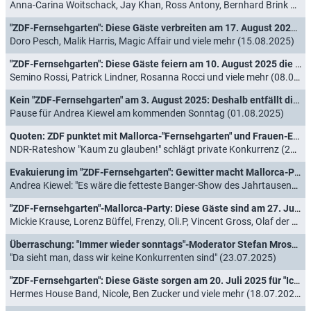
Anna-Carina Woitschack, Jay Khan, Ross Antony, Bernhard Brink und die Amigos (22.08.2025)
"ZDF-Fernsehgarten": Diese Gäste verbreiten am 17. August 2025 "Miami Vibes"
Doro Pesch, Malik Harris, Magic Affair und viele mehr (15.08.2025)
"ZDF-Fernsehgarten": Diese Gäste feiern am 10. August 2025 die große Schlagerparty
Semino Rossi, Patrick Lindner, Rosanna Rocci und viele mehr (08.08.2025)
Kein "ZDF-Fernsehgarten" am 3. August 2025: Deshalb entfällt die Sendung
Pause für Andrea Kiewel am kommenden Sonntag (01.08.2025)
Quoten: ZDF punktet mit Mallorca-"Fernsehgarten" und Frauen-EM-Finale
NDR-Rateshow "Kaum zu glauben!" schlägt private Konkurrenz (28.07.2025)
Evakuierung im "ZDF-Fernsehgarten": Gewitter macht Mallorca-Party nass
Andrea Kiewel: "Es wäre die fetteste Banger-Show des Jahrtausends geworden!" (27.07.2025)
"ZDF-Fernsehgarten"-Mallorca-Party: Diese Gäste sind am 27. Juli 2025 dabei
Mickie Krause, Lorenz Büffel, Frenzy, Oli.P, Vincent Gross, Olaf der Flipper und viele mehr (25.07.2025)
Überraschung: "Immer wieder sonntags"-Moderator Stefan Mross besucht "ZDF-Fernsehgarten"
"Da sieht man, dass wir keine Konkurrenten sind" (23.07.2025)
"ZDF-Fernsehgarten": Diese Gäste sorgen am 20. Juli 2025 für "Ice Ice Baby"
Hermes House Band, Nicole, Ben Zucker und viele mehr (18.07.2025)