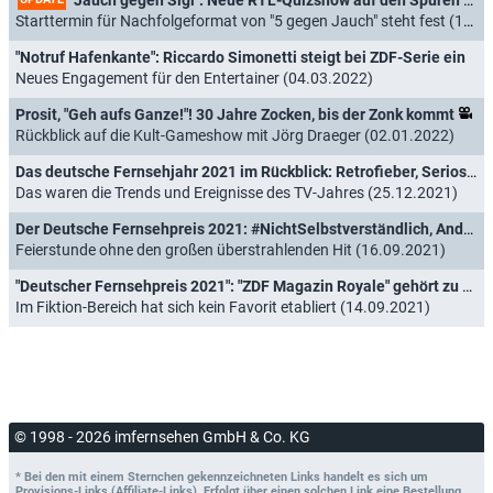
Starttermin für Nachfolgeformat von "5 gegen Jauch" steht fest (15.03.2022)
"Notruf Hafenkante": Riccardo Simonetti steigt bei ZDF-Serie ein
Neues Engagement für den Entertainer (04.03.2022)
Prosit, "Geh aufs Ganze!"! 30 Jahre Zocken, bis der Zonk kommt
Rückblick auf die Kult-Gameshow mit Jörg Draeger (02.01.2022)
Das deutsche Fernsehjahr 2021 im Rückblick: Retrofieber, Seriositätsoffensive und Wahl-TV XXL
Das waren die Trends und Ereignisse des TV-Jahres (25.12.2021)
Der Deutsche Fernsehpreis 2021: #NichtSelbstverständlich, Andrea Kiewel, "Para - Wir sind King" und die ARD gewinnen
Feierstunde ohne den großen überstrahlenden Hit (16.09.2021)
"Deutscher Fernsehpreis 2021": "ZDF Magazin Royale" gehört zu den ersten Gewinnern
Im Fiktion-Bereich hat sich kein Favorit etabliert (14.09.2021)
© 1998 - 2026 imfernsehen GmbH & Co. KG
* Bei den mit einem Sternchen gekennzeichneten Links handelt es sich um
Provisions-Links (Affiliate-Links). Erfolgt über einen solchen Link eine Bestellung,