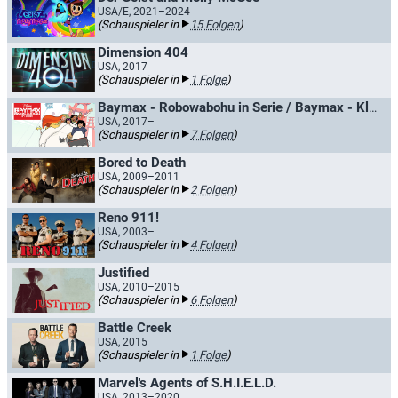
USA/E, 2021–2024
(Schauspieler in
15 Folgen
)
Dimension 404
USA, 2017
(Schauspieler in
1 Folge
)
Baymax - Robowabohu in Serie / Baymax - Kleines Robowabohu
USA, 2017–
(Schauspieler in
7 Folgen
)
Bored to Death
USA, 2009–2011
(Schauspieler in
2 Folgen
)
Reno 911!
USA, 2003–
(Schauspieler in
4 Folgen
)
Justified
USA, 2010–2015
(Schauspieler in
6 Folgen
)
Battle Creek
USA, 2015
(Schauspieler in
1 Folge
)
Marvel's Agents of S.H.I.E.L.D.
USA, 2013–2020