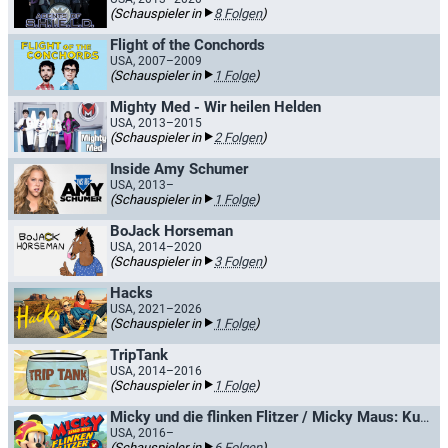
(Schauspieler in
8 Folgen
)
Flight of the Conchords
USA, 2007–2009
(Schauspieler in
1 Folge
)
Mighty Med - Wir heilen Helden
USA, 2013–2015
(Schauspieler in
2 Folgen
)
Inside Amy Schumer
USA, 2013–
(Schauspieler in
1 Folge
)
BoJack Horseman​
USA, 2014–2020
(Schauspieler in
3 Folgen
)
Hacks
USA, 2021–2026
(Schauspieler in
1 Folge
)
TripTank
USA, 2014–2016
(Schauspieler in
1 Folge
)
Micky und die flinken Flitzer / Micky Maus: Kunterbunte Abenteuer
USA, 2016–
(Schauspieler in
6 Folgen
)