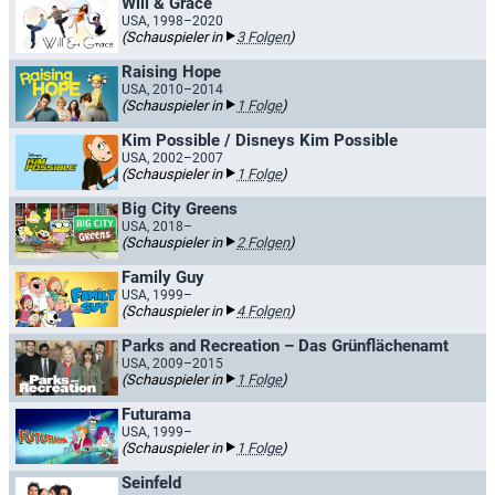
Will & Grace
USA, 1998–2020
(Schauspieler in
3 Folgen
)
Raising Hope
USA, 2010–2014
(Schauspieler in
1 Folge
)
Kim Possible / Disneys Kim Possible
USA, 2002–2007
(Schauspieler in
1 Folge
)
Big City Greens
USA, 2018–
(Schauspieler in
2 Folgen
)
Family Guy
USA, 1999–
(Schauspieler in
4 Folgen
)
Parks and Recreation – Das Grünflächenamt
USA, 2009–2015
(Schauspieler in
1 Folge
)
Futurama
USA, 1999–
(Schauspieler in
1 Folge
)
Seinfeld