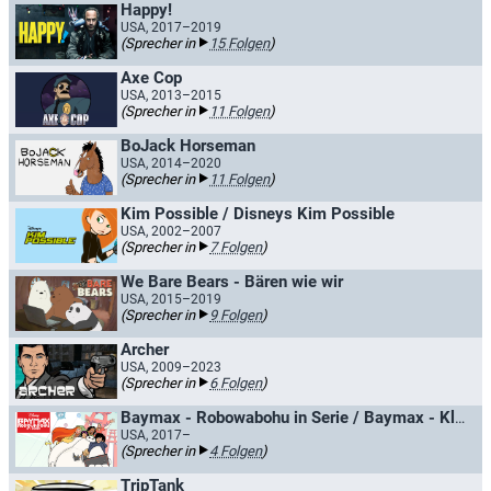
Happy!
USA, 2017–2019
(Sprecher in
15 Folgen
)
Axe Cop
USA, 2013–2015
(Sprecher in
11 Folgen
)
BoJack Horseman​
USA, 2014–2020
(Sprecher in
11 Folgen
)
Kim Possible / Disneys Kim Possible
USA, 2002–2007
(Sprecher in
7 Folgen
)
We Bare Bears - Bären wie wir
USA, 2015–2019
(Sprecher in
9 Folgen
)
Archer
USA, 2009–2023
(Sprecher in
6 Folgen
)
Baymax - Robowabohu in Serie / Baymax - Kleines Robowabohu
USA, 2017–
(Sprecher in
4 Folgen
)
TripTank