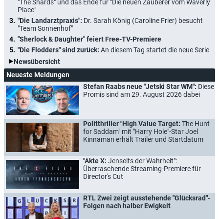
"The Shards" und das Ende für "Die neuen Zauberer vom Waverly
Place"
"Die Landarztpraxis":
Dr. Sarah König (Caroline Frier) besucht
"Team Sonnenhof"
"Sherlock & Daughter" feiert Free-TV-Premiere
"Die Flodders" sind zurück:
An diesem Tag startet die neue Serie
Newsübersicht
Neueste Meldungen
Stefan Raabs neue "Jetski Star WM":
Diese
Promis sind am 29. August 2026 dabei
Politthriller "High Value Target:
The Hunt
for Saddam" mit "Harry Hole"-Star Joel
Kinnaman erhält Trailer und Startdatum
"Akte X:
Jenseits der Wahrheit":
Überraschende Streaming-Premiere für
Director's Cut
RTL Zwei zeigt ausstehende "Glücksrad"-
Folgen nach halber Ewigkeit