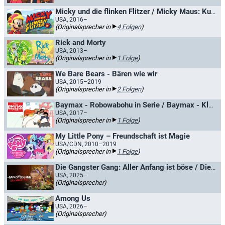
Micky und die flinken Flitzer / Micky Maus: Kunterbunte Abenteuer
USA, 2016–
(Originalsprecher in
4 Folgen
)
Rick and Morty
USA, 2013–
(Originalsprecher in
1 Folge
)
We Bare Bears - Bären wie wir
USA, 2015–2019
(Originalsprecher in
2 Folgen
)
Baymax - Robowabohu in Serie / Baymax - Kleines Robowabohu
USA, 2017–
(Originalsprecher in
1 Folge
)
My Little Pony – Freundschaft ist Magie
USA/CDN, 2010–2019
(Originalsprecher in
1 Folge
)
Die Gangster Gang: Aller Anfang ist böse / Die Gangster Gang: Die Serie
USA, 2025–
(Originalsprecher)
Among Us
USA, 2026–
(Originalsprecher)