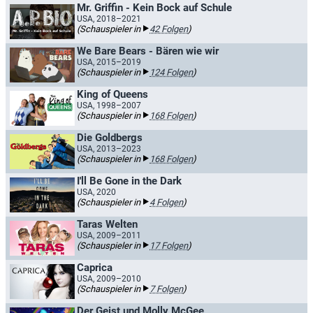
Mr. Griffin - Kein Bock auf Schule
USA, 2018–2021
(Schauspieler in
42 Folgen
)
We Bare Bears - Bären wie wir
USA, 2015–2019
(Schauspieler in
124 Folgen
)
King of Queens
USA, 1998–2007
(Schauspieler in
168 Folgen
)
Die Goldbergs
USA, 2013–2023
(Schauspieler in
168 Folgen
)
I'll Be Gone in the Dark
USA, 2020
(Schauspieler in
4 Folgen
)
Taras Welten
USA, 2009–2011
(Schauspieler in
17 Folgen
)
Caprica
USA, 2009–2010
(Schauspieler in
7 Folgen
)
Der Geist und Molly McGee