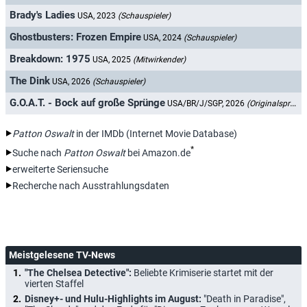
Brady's Ladies
USA, 2023
(Schauspieler)
Ghostbusters: Frozen Empire
USA, 2024
(Schauspieler)
Breakdown: 1975
USA, 2025
(Mitwirkender)
The Dink
USA, 2026
(Schauspieler)
G.O.A.T. - Bock auf große Sprünge
USA/BR/J/SGP, 2026
(Originalsprecher)
Patton Oswalt
in der IMDb (Internet Movie Database)
*
Suche nach
Patton Oswalt
bei Amazon.de
erweiterte Seriensuche
Recherche nach Ausstrahlungsdaten
Meistgelesene TV-News
"The Chelsea Detective":
Beliebte Krimiserie startet mit der
vierten Staffel
Disney+- und Hulu-Highlights im August:
"Death in Paradise",