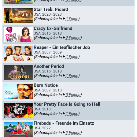
Star Trek: Picard
USA, 2020–2023
(Schauspieler in
1 Folge
)
Crazy Ex-Girlfriend
USA, 2015–2018
(Schauspieler in
2 Folgen
)
Reaper - Ein teuflischer Job
USA, 2007–2009
(Schauspieler in
1 Folge
)
Another Period
USA, 2015–2018
(Schauspieler in
1 Folge
)
Burn Notice
USA, 2007–2013
(Schauspieler in
3 Folgen
)
Your Pretty Face is Going to Hell
USA, 2013–
(Schauspieler in
1 Folge
)
Firebuds - Freunde im Einsatz
USA, 2022–
(Schauspieler in
2 Folgen
)