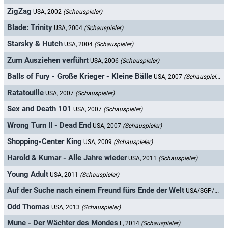
ZigZag
USA, 2002
(Schauspieler)
Blade: Trinity
USA, 2004
(Schauspieler)
Starsky & Hutch
USA, 2004
(Schauspieler)
Zum Ausziehen verführt
USA, 2006
(Schauspieler)
Balls of Fury - Große Krieger - Kleine Bälle
USA, 2007
(Schauspieler)
Ratatouille
USA, 2007
(Schauspieler)
Sex and Death 101
USA, 2007
(Schauspieler)
Wrong Turn II - Dead End
USA, 2007
(Schauspieler)
Shopping-Center King
USA, 2009
(Schauspieler)
Harold & Kumar - Alle Jahre wieder
USA, 2011
(Schauspieler)
Young Adult
USA, 2011
(Schauspieler)
Auf der Suche nach einem Freund fürs Ende der Welt
USA/SGP/MAL/RI, 2012
Odd Thomas
USA, 2013
(Schauspieler)
Mune - Der Wächter des Mondes
F, 2014
(Schauspieler)