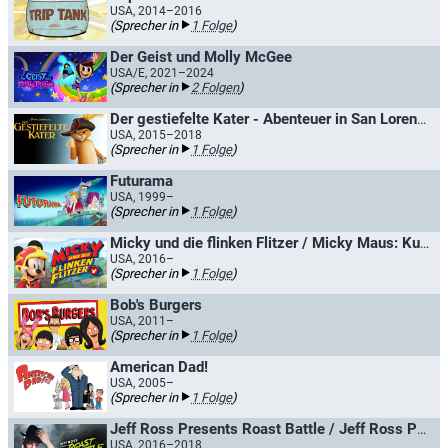
USA, 2014–2016
(Sprecher in
1 Folge
)
Der Geist und Molly McGee
USA/E, 2021–2024
(Sprecher in
2 Folgen
)
Der gestiefelte Kater - Abenteuer in San Lorenzo / Puss in Boots
USA, 2015–2018
(Sprecher in
1 Folge
)
Futurama
USA, 1999–
(Sprecher in
1 Folge
)
Micky und die flinken Flitzer / Micky Maus: Kunterbunte Abenteuer
USA, 2016–
(Sprecher in
1 Folge
)
Bob's Burgers
USA, 2011–
(Sprecher in
1 Folge
)
American Dad!
USA, 2005–
(Sprecher in
1 Folge
)
Jeff Ross Presents Roast Battle / Jeff Ross Presents Roast Battle II
USA, 2016–2018