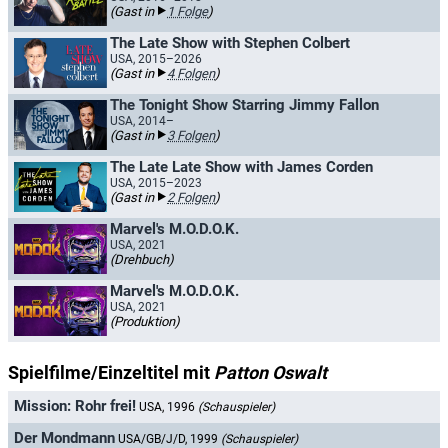
(Gast in
1 Folge
)
The Late Show with Stephen Colbert
USA, 2015–2026
(Gast in
4 Folgen
)
The Tonight Show Starring Jimmy Fallon
USA, 2014–
(Gast in
3 Folgen
)
The Late Late Show with James Corden
USA, 2015–2023
(Gast in
2 Folgen
)
Marvel's M.O.D.O.K.
USA, 2021
(Drehbuch)
Marvel's M.O.D.O.K.
USA, 2021
(Produktion)
Spielfilme/Einzeltitel mit
Patton Oswalt
Mission: Rohr frei!
USA, 1996
(Schauspieler)
Der Mondmann
USA/GB/J/D, 1999
(Schauspieler)