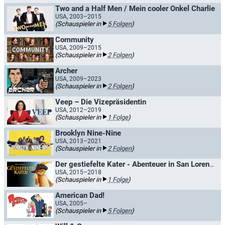
Two and a Half Men / Mein cooler Onkel Charlie
USA, 2003–2015
(Schauspieler in
5 Folgen
)
Community
USA, 2009–2015
(Schauspieler in
2 Folgen
)
Archer
USA, 2009–2023
(Schauspieler in
2 Folgen
)
Veep – Die Vizepräsidentin
USA, 2012–2019
(Schauspieler in
1 Folge
)
Brooklyn Nine-Nine
USA, 2013–2021
(Schauspieler in
2 Folgen
)
Der gestiefelte Kater - Abenteuer in San Lorenzo / Puss in Boots
USA, 2015–2018
(Schauspieler in
1 Folge
)
American Dad!
USA, 2005–
(Schauspieler in
5 Folgen
)