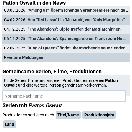
Patton Oswalt in den News
08.06.2026
"Among Us": Überraschende Serienpremiere nach dem Videospielhit
04.02.2026
Von "Ted Lasso" bis "Monarch", von "Only Margo" bis "Widow's Bay": Apple TV stellt Serien- und Filmhighlights für 2026 vor
04.12.2025
"The Abandons": Gipfeltreffen der Matriarchinnen
06.11.2025
"The Abandons": Spannungsreicher Trailer zum Netflix-Western des "Sons of Anarchy"-Schöpfers
02.09.2025
"King of Queens" findet überraschende neue Senderheimat
weitere Meldungen
Gemeinsame Serien, Filme, Produktionen
Finde Serien, Filme und anderen Produktionen, in denen
Patton
Oswalt
und eine weitere Person gemeinsam vorkommen.
Serien mit
Patton Oswalt
Produktionen sortieren nach:
Titel/Name
Produktionsjahr
Land