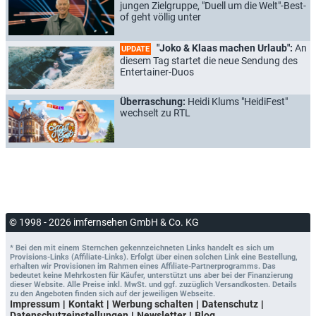
jungen Zielgruppe, "Duell um die Welt"-Best-
of geht völlig unter
"Joko & Klaas machen Urlaub":
An
UPDATE
diesem Tag startet die neue Sendung des
Entertainer-Duos
Überraschung:
Heidi Klums "HeidiFest"
wechselt zu RTL
© 1998 - 2026 imfernsehen GmbH & Co. KG
* Bei den mit einem Sternchen gekennzeichneten Links handelt es sich um
Provisions-Links (Affiliate-Links). Erfolgt über einen solchen Link eine Bestellung,
erhalten wir Provisionen im Rahmen eines Affiliate-Partnerprogramms. Das
bedeutet keine Mehrkosten für Käufer, unterstützt uns aber bei der Finanzierung
dieser Website. Alle Preise inkl. MwSt. und ggf. zuzüglich Versandkosten. Details
zu den Angeboten finden sich auf der jeweiligen Webseite.
Impressum
Kontakt
Werbung schalten
Datenschutz
Datenschutzeinstellungen
Newsletter
Blog