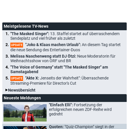
Meistgelesene TV-News
"The Masked Singer":
13. Staffel startet auf überraschendem
Sendeplatz und viel früher als zuletzt
"Joko & Klaas machen Urlaub":
An diesem Tag startet
UPDATE
die neue Sendung des Entertainer-Duos
Melissa Naschenweng statt DJ Ötzi:
Neue Moderatorin für
Weihnachtsshow von ORF und BR
"The Voice of Germany" statt "The Masked Singer" am
Samstagabend
"Akte X:
Jenseits der Wahrheit": Überraschende
UPDATE
Streaming-Premiere für Director's Cut
Newsübersicht
Neueste Meldungen
"Einfach Elli":
Fortsetzung der
erfolgreichen neuen ZDF-Reihe wird
gedreht
Quoten:
"Quiz-Champion" siegt in der