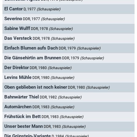
El Cantor
D, 1977
(Schauspieler)
Severino
DDR, 1977
(Schauspieler)
Sabine Wulff
DDR, 1978
(Schauspieler)
Das Versteck
DDR, 1978
(Schauspieler)
Einfach Blumen aufs Dach
DDR, 1979
(Schauspieler)
Die Gänsehirtin am Brunnen
DDR, 1979
(Schauspieler)
Der Direktor
DDR, 1980
(Schauspieler)
Levins Mühle
DDR, 1980
(Schauspieler)
Oben geblieben ist noch keiner
DDR, 1980
(Schauspieler)
Bahnwärter Thiel
DDR, 1982
(Schauspieler)
Automärchen
DDR, 1983
(Schauspieler)
Frühstück im Bett
DDR, 1983
(Schauspieler)
Unser bester Mann
DDR, 1983
(Schauspieler)
Die Grünstein-Variante
D, 1984
(Schauspieler)