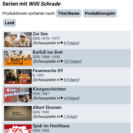
Serien mit
Willi Schrade
Produktionen sortieren nach:
Titel/Name
Produktionsjahr
Land
Zur See
DDR, 1976–1977
(Schauspieler in
8 Folgen
)
Barfuß ins Bett
DDR, 1988–1990
(Schauspieler in
12 Folgen
)
Feuerwache 09
D, 1991
(Schauspieler in
6 Folgen
)
Kiezgeschichten
DDR, 1987
(Schauspieler in
4 Folgen
)
Albert Einstein
DDR, 1990
(Schauspieler in
1 Folge
)
Spuk im Hochhaus
DDR, 1982