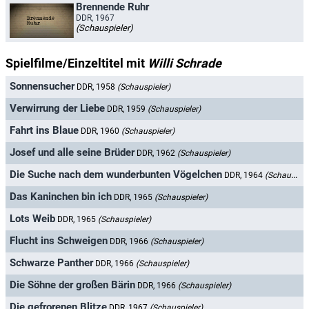
Brennende Ruhr
DDR, 1967
(Schauspieler)
Spielfilme/Einzeltitel mit
Willi Schrade
Sonnensucher
DDR, 1958
(Schauspieler)
Verwirrung der Liebe
DDR, 1959
(Schauspieler)
Fahrt ins Blaue
DDR, 1960
(Schauspieler)
Josef und alle seine Brüder
DDR, 1962
(Schauspieler)
Die Suche nach dem wunderbunten Vögelchen
DDR, 1964
(Schauspieler)
Das Kaninchen bin ich
DDR, 1965
(Schauspieler)
Lots Weib
DDR, 1965
(Schauspieler)
Flucht ins Schweigen
DDR, 1966
(Schauspieler)
Schwarze Panther
DDR, 1966
(Schauspieler)
Die Söhne der großen Bärin
DDR, 1966
(Schauspieler)
Die gefrorenen Blitze
DDR, 1967
(Schauspieler)