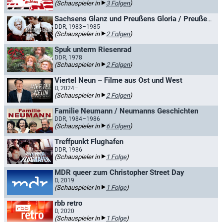
(Schauspieler in
3 Folgen
)
Sachsens Glanz und Preußens Gloria / Preußens Glanz und Glorie
DDR, 1983–1985
(Schauspieler in
2 Folgen
)
Spuk unterm Riesenrad
DDR, 1978
(Schauspieler in
2 Folgen
)
Viertel Neun – Filme aus Ost und West
D, 2024–
(Schauspieler in
2 Folgen
)
Familie Neumann / Neumanns Geschichten
DDR, 1984–1986
(Schauspieler in
6 Folgen
)
Treffpunkt Flughafen
DDR, 1986
(Schauspieler in
1 Folge
)
MDR queer zum Christopher Street Day
D, 2019
(Schauspieler in
1 Folge
)
rbb retro
D, 2020
(Schauspieler in
1 Folge
)