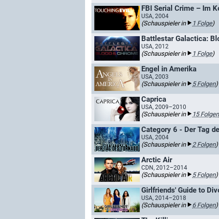
FBI Serial Crime – Im Ko
USA, 2004
(Schauspieler in
1 Folge
)
Battlestar Galactica: 
USA, 2012
(Schauspieler in
1 Folge
)
Engel in Amerika
USA, 2003
(Schauspieler in
5 Folgen
)
Caprica
USA, 2009–2010
(Schauspieler in
15 Folgen
Category 6 - Der Tag d
USA, 2004
(Schauspieler in
2 Folgen
)
Arctic Air
CDN, 2012–2014
(Schauspieler in
5 Folgen
)
Girlfriends' Guide to Di
USA, 2014–2018
(Schauspieler in
6 Folgen
)