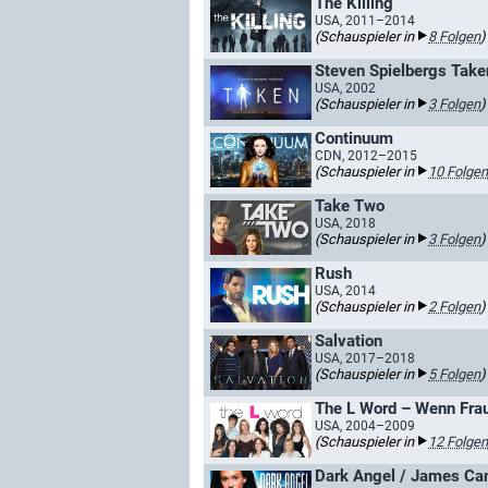
The Killing
USA, 2011–2014
(Schauspieler in
8 Folgen
)
Steven Spielbergs Take
USA, 2002
(Schauspieler in
3 Folgen
)
Continuum
CDN, 2012–2015
(Schauspieler in
10 Folgen
Take Two
USA, 2018
(Schauspieler in
3 Folgen
)
Rush
USA, 2014
(Schauspieler in
2 Folgen
)
Salvation
USA, 2017–2018
(Schauspieler in
5 Folgen
)
The L Word – Wenn Frau
USA, 2004–2009
(Schauspieler in
12 Folgen
Dark Angel / James Ca