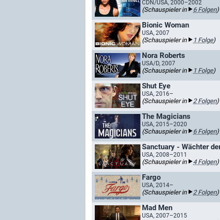
CDN/USA, 2000–2002
(Schauspieler in
6 Folgen
)
Bionic Woman
USA, 2007
(Schauspieler in
1 Folge
)
Nora Roberts
USA/D, 2007
(Schauspieler in
1 Folge
)
Shut Eye
USA, 2016–
(Schauspieler in
2 Folgen
)
The Magicians
USA, 2015–2020
(Schauspieler in
6 Folgen
)
Sanctuary - Wächter de
USA, 2008–2011
(Schauspieler in
4 Folgen
)
Fargo
USA, 2014–
(Schauspieler in
2 Folgen
)
Mad Men
USA, 2007–2015