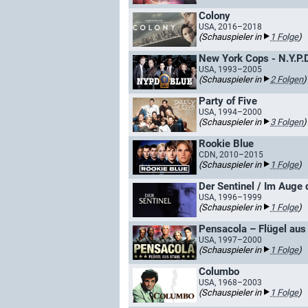
Colony
USA, 2016–2018
(Schauspieler in
1 Folge
)
New York Cops - N.Y.P.D
USA, 1993–2005
(Schauspieler in
2 Folgen
)
Party of Five
USA, 1994–2000
(Schauspieler in
3 Folgen
)
Rookie Blue
CDN, 2010–2015
(Schauspieler in
1 Folge
)
Der Sentinel / Im Auge
USA, 1996–1999
(Schauspieler in
1 Folge
)
Pensacola – Flügel aus
USA, 1997–2000
(Schauspieler in
1 Folge
)
Columbo
USA, 1968–2003
(Schauspieler in
1 Folge
)