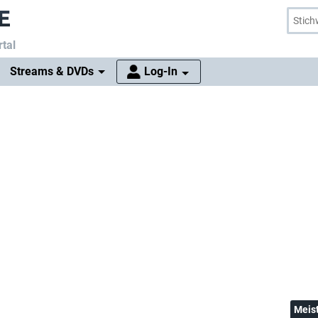
tal
Streams & DVDs
Log-In
Meis