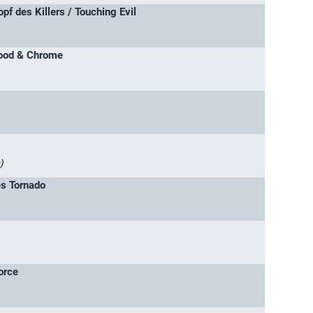
pf des Killers / Touching Evil
Blood & Chrome
)
es Tornado
vorce