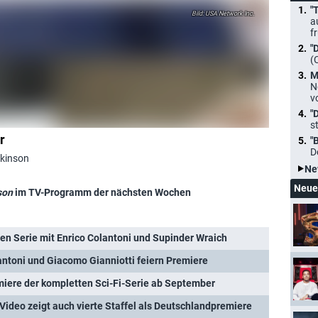
"
USA Network Inc.
a
f
"
(
M
N
v
"
s
r
"
D
rkinson
Ne
Neue
son
im TV-Programm der nächsten Wochen
euen Serie mit Enrico Colantoni und Supinder Wraich
antoni und Giacomo Gianniotti feiern Premiere
miere der kompletten Sci-Fi-Serie ab September
Video zeigt auch vierte Staffel als Deutschlandpremiere