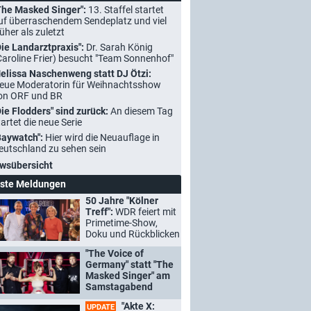
The Masked Singer":
13. Staffel startet
uf überraschendem Sendeplatz und viel
rüher als zuletzt
Die Landarztpraxis":
Dr. Sarah König
Caroline Frier) besucht "Team Sonnenhof"
elissa Naschenweng statt DJ Ötzi:
eue Moderatorin für Weihnachtsshow
on ORF und BR
Die Flodders" sind zurück:
An diesem Tag
tartet die neue Serie
Baywatch":
Hier wird die Neuauflage in
eutschland zu sehen sein
wsübersicht
ste Meldungen
50 Jahre "Kölner
Treff":
WDR feiert mit
Primetime-Show,
Doku und Rückblicken
"The Voice of
Germany" statt "The
Masked Singer" am
Samstagabend
"Akte X:
UPDATE