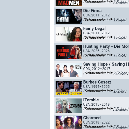
(Schauspieler in
6 Folgen
)
Die Firma
USA, 2011–2012
(Schauspieler in
1 Folge
)
Fairly Legal
USA, 2011–2012
(Schauspieler in
1 Folge
)
Hunting Party - Die Mö
USA, 2025–2026
(Schauspieler in
1 Folge
)
Saving Hope / Saving Ho
CDN, 2012–2017
(Schauspieler in
2 Folgen
)
Burkes Gesetz
USA, 1994–1995
(Schauspieler in
1 Folge
)
iZombie
USA, 2015–2019
(Schauspieler in
2 Folgen
)
Charmed
USA, 2018–2022
(Schauspieler in
2 Folgen
)