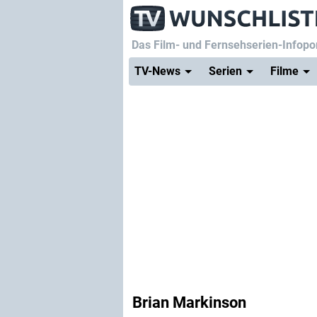
Das Film- und Fernsehserien-Infopor
TV-News
Serien
Filme
Brian Markinson