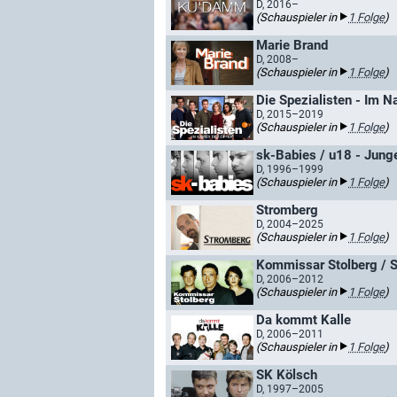
D, 2016–
(Schauspieler in
1 Folge
)
Marie Brand
D, 2008–
(Schauspieler in
1 Folge
)
Die Spezialisten - Im Na
D, 2015–2019
(Schauspieler in
1 Folge
)
sk-Babies / u18 - Junge
D, 1996–1999
(Schauspieler in
1 Folge
)
Stromberg
D, 2004–2025
(Schauspieler in
1 Folge
)
Kommissar Stolberg / S
D, 2006–2012
(Schauspieler in
1 Folge
)
Da kommt Kalle
D, 2006–2011
(Schauspieler in
1 Folge
)
SK Kölsch
D, 1997–2005