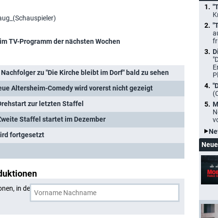
"
K
aug_(Schauspieler)
"
a
f
im TV-Programm der nächsten Wochen
D
"
E
er Nachfolger zu "Die Kirche bleibt im Dorf" bald zu sehen
P
"
Neue Altersheim-Comedy wird vorerst nicht gezeigt
(
Drehstart zur letzten Staffel
M
N
 Zweite Staffel startet im Dezember
v
Ne
wird fortgesetzt
Neue
duktionen
onen, in denen
Jürgen Haug
und eine weitere Person