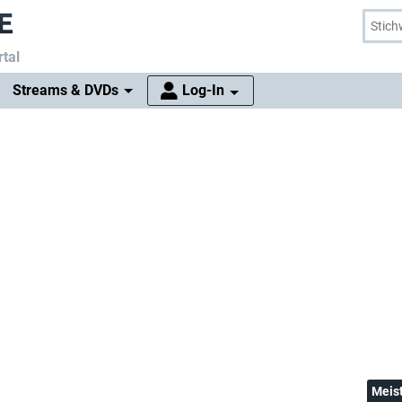
tal
Streams & DVDs
Log-In
Meis