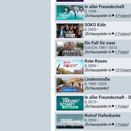
In aller Freundschaft
D, 1998–
(Schauspieler in
5 Folgen
)
SOKO Köln
D, 2003–
(Schauspieler in
2 Folgen
)
Ein Fall für zwei
D/A/CH, 1981–2013
(Schauspieler in
1 Folge
)
Rote Rosen
D, 2006–
(Schauspieler in
10 Folgen
Lindenstraße
D, 1985–2020
(Schauspieler)
In aller Freundschaft - 
D, 2015–
(Schauspieler in
1 Folge
)
Notruf Hafenkante
D, 2006–
(Schauspieler in
1 Folge
)