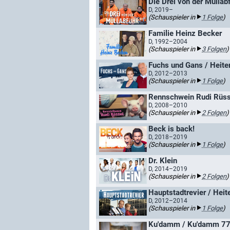
Die Drei von der Müllab
D, 2019–
(Schauspieler in
1 Folge
)
Familie Heinz Becker
D, 1992–2004
(Schauspieler in
3 Folgen
)
Fuchs und Gans / Heiter
D, 2012–2013
(Schauspieler in
1 Folge
)
Rennschwein Rudi Rüsse
D, 2008–2010
(Schauspieler in
2 Folgen
)
Beck is back!
D, 2018–2019
(Schauspieler in
1 Folge
)
Dr. Klein
D, 2014–2019
(Schauspieler in
2 Folgen
)
Hauptstadtrevier / Heite
D, 2012–2014
(Schauspieler in
1 Folge
)
Ku'damm / Ku'damm 7