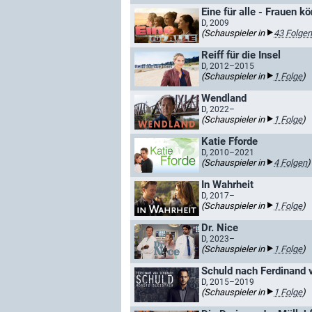
Eine für alle - Frauen k
D, 2009
(Schauspieler in
43 Folgen
Reiff für die Insel
D, 2012–2015
(Schauspieler in
1 Folge
)
Wendland
D, 2022–
(Schauspieler in
1 Folge
)
Katie Fforde
D, 2010–2021
(Schauspieler in
4 Folgen
)
In Wahrheit
D, 2017–
(Schauspieler in
1 Folge
)
Dr. Nice
D, 2023–
(Schauspieler in
1 Folge
)
Schuld nach Ferdinand 
D, 2015–2019
(Schauspieler in
1 Folge
)