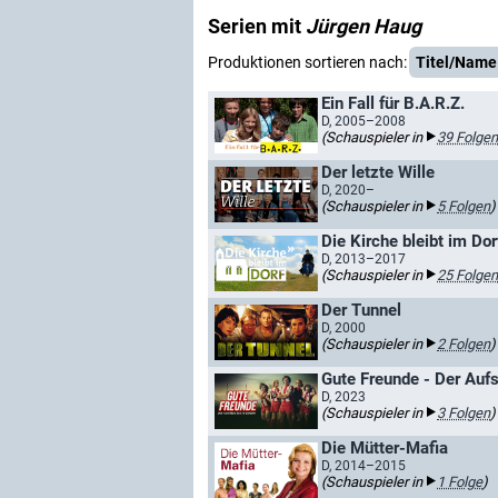
Serien mit
Jürgen Haug
Produktionen sortieren nach:
Titel/Name
Ein Fall für B.A.R.Z.
D, 2005–2008
(Schauspieler in
39 Folgen
Der letzte Wille
D, 2020–
(Schauspieler in
5 Folgen
)
Die Kirche bleibt im Dor
D, 2013–2017
(Schauspieler in
25 Folgen
Der Tunnel
D, 2000
(Schauspieler in
2 Folgen
)
Gute Freunde - Der Auf
D, 2023
(Schauspieler in
3 Folgen
)
Die Mütter-Mafia
D, 2014–2015
(Schauspieler in
1 Folge
)