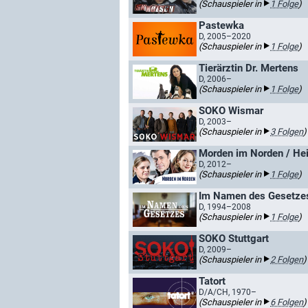
(Schauspieler in
1 Folge
)
Pastewka
D, 2005–2020
(Schauspieler in
1 Folge
)
Tierärztin Dr. Mertens
D, 2006–
(Schauspieler in
1 Folge
)
SOKO Wismar
D, 2003–
(Schauspieler in
3 Folgen
)
Morden im Norden / Hei
D, 2012–
(Schauspieler in
1 Folge
)
Im Namen des Gesetze
D, 1994–2008
(Schauspieler in
1 Folge
)
SOKO Stuttgart
D, 2009–
(Schauspieler in
2 Folgen
)
Tatort
D/A/CH, 1970–
(Schauspieler in
6 Folgen
)