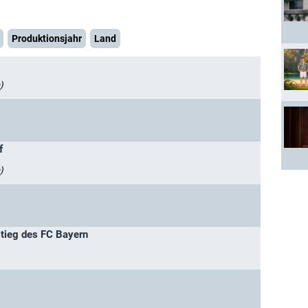
Produktionsjahr
Land
)
f
)
stieg des FC Bayern