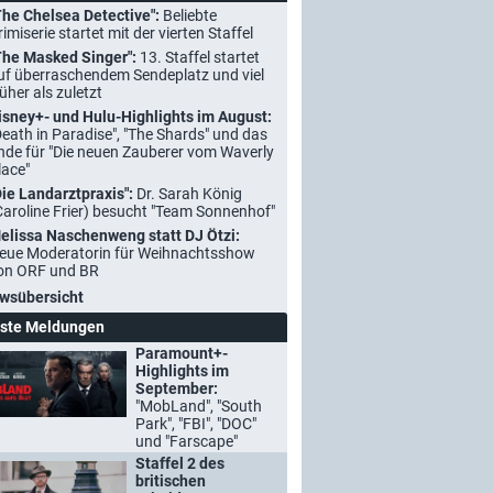
The Chelsea Detective":
Beliebte
rimiserie startet mit der vierten Staffel
The Masked Singer":
13. Staffel startet
uf überraschendem Sendeplatz und viel
rüher als zuletzt
isney+- und Hulu-Highlights im August:
Death in Paradise", "The Shards" und das
nde für "Die neuen Zauberer vom Waverly
lace"
Die Landarztpraxis":
Dr. Sarah König
Caroline Frier) besucht "Team Sonnenhof"
elissa Naschenweng statt DJ Ötzi:
eue Moderatorin für Weihnachtsshow
on ORF und BR
wsübersicht
ste Meldungen
Paramount+-
Highlights im
September:
"MobLand", "South
Park", "FBI", "DOC"
und "Farscape"
Staffel 2 des
britischen