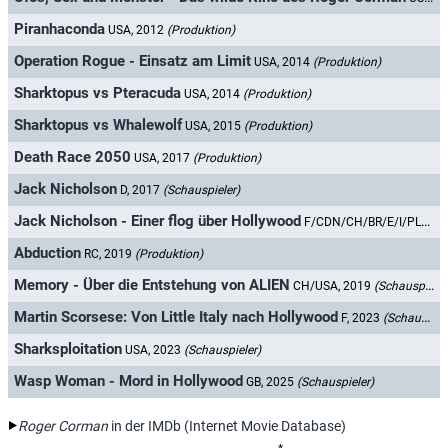
Piranhaconda
USA, 2012
(Produktion)
Operation Rogue - Einsatz am Limit
USA, 2014
(Produktion)
Sharktopus vs Pteracuda
USA, 2014
(Produktion)
Sharktopus vs Whalewolf
USA, 2015
(Produktion)
Death Race 2050
USA, 2017
(Produktion)
Jack Nicholson
D, 2017
(Schauspieler)
Jack Nicholson - Einer flog über Hollywood
F/CDN/CH/BR/E/I/PL/SA/USA, 2018
Abduction
RC, 2019
(Produktion)
Memory - Über die Entstehung von ALIEN
CH/USA, 2019
(Schauspieler)
Martin Scorsese: Von Little Italy nach Hollywood
F, 2023
(Schauspieler)
Sharksploitation
USA, 2023
(Schauspieler)
Wasp Woman - Mord in Hollywood
GB, 2025
(Schauspieler)
Roger Corman
in der IMDb (Internet Movie Database)