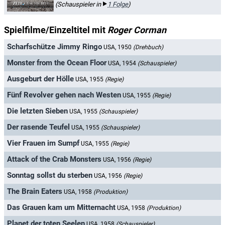
(Schauspieler in
1 Folge
)
Spielfilme/Einzeltitel mit
Roger Corman
Scharfschütze Jimmy Ringo
USA, 1950
(Drehbuch)
Monster from the Ocean Floor
USA, 1954
(Schauspieler)
Ausgeburt der Hölle
USA, 1955
(Regie)
Fünf Revolver gehen nach Westen
USA, 1955
(Regie)
Die letzten Sieben
USA, 1955
(Schauspieler)
Der rasende Teufel
USA, 1955
(Schauspieler)
Vier Frauen im Sumpf
USA, 1955
(Regie)
Attack of the Crab Monsters
USA, 1956
(Regie)
Sonntag sollst du sterben
USA, 1956
(Regie)
The Brain Eaters
USA, 1958
(Produktion)
Das Grauen kam um Mitternacht
USA, 1958
(Produktion)
Planet der toten Seelen
USA, 1958
(Schauspieler)