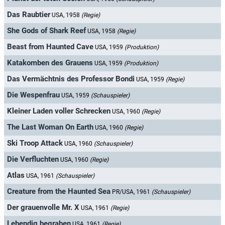
Das Raubtier
USA, 1958
(Regie)
She Gods of Shark Reef
USA, 1958
(Regie)
Beast from Haunted Cave
USA, 1959
(Produktion)
Katakomben des Grauens
USA, 1959
(Produktion)
Das Vermächtnis des Professor Bondi
USA, 1959
(Regie)
Die Wespenfrau
USA, 1959
(Schauspieler)
Kleiner Laden voller Schrecken
USA, 1960
(Regie)
The Last Woman On Earth
USA, 1960
(Regie)
Ski Troop Attack
USA, 1960
(Schauspieler)
Die Verfluchten
USA, 1960
(Regie)
Atlas
USA, 1961
(Schauspieler)
Creature from the Haunted Sea
PR/USA, 1961
(Schauspieler)
Der grauenvolle Mr. X
USA, 1961
(Regie)
Lebendig begraben
USA, 1961
(Regie)