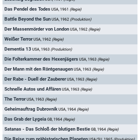
Das Pendel des Todes
USA, 1961
(Regie)
Battle Beyond the Sun
USA, 1962
(Produktion)
Der Massenmörder von London
USA, 1962
(Regie)
Weißer Terror
USA, 1962
(Regie)
Dementia 13
USA, 1963
(Produktion)
Die Folterkammer des Hexenjägers
USA, 1963
(Regie)
Der Mann mit den Röntgenaugen
USA, 1963
(Regie)
Der Rabe - Duell der Zauberer
USA, 1963
(Regie)
Schnelle Autos und Affären
USA, 1963
(Regie)
The Terror
USA, 1963
(Regie)
Geheimauftrag Dubrovnik
USA, 1964
(Regie)
Das Grab der Lygeia
GB, 1964
(Regie)
Satanas - Das Schloß der blutigen Bestie
GB, 1964
(Regie)
Die Reise zum prähistorischen Planeten
USA/SU, 1965
(Produktion)