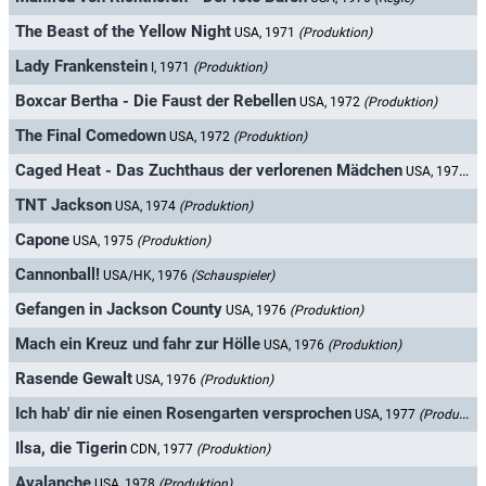
The Beast of the Yellow Night
USA, 1971
(Produktion)
Lady Frankenstein
I, 1971
(Produktion)
Boxcar Bertha - Die Faust der Rebellen
USA, 1972
(Produktion)
The Final Comedown
USA, 1972
(Produktion)
Caged Heat - Das Zuchthaus der verlorenen Mädchen
USA, 1974
(P
TNT Jackson
USA, 1974
(Produktion)
Capone
USA, 1975
(Produktion)
Cannonball!
USA/HK, 1976
(Schauspieler)
Gefangen in Jackson County
USA, 1976
(Produktion)
Mach ein Kreuz und fahr zur Hölle
USA, 1976
(Produktion)
Rasende Gewalt
USA, 1976
(Produktion)
Ich hab' dir nie einen Rosengarten versprochen
USA, 1977
(Produktion)
Ilsa, die Tigerin
CDN, 1977
(Produktion)
Avalanche
USA, 1978
(Produktion)