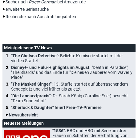
*
Suche nach
Roger Corman
bei Amazon.de
erweiterte Seriensuche
Recherche nach Ausstrahlungsdaten
Meistgelesene TV-News
"The Chelsea Detective":
Beliebte Krimiserie startet mit der
vierten Staffel
Disney+- und Hulu-Highlights im August:
"Death in Paradise",
"The Shards" und das Ende für "Die neuen Zauberer vom Waverly
Place"
"The Masked Singer":
13. Staffel startet auf überraschendem
Sendeplatz und viel früher als zuletzt
"Die Landarztpraxis":
Dr. Sarah König (Caroline Frier) besucht
"Team Sonnenhof"
"Sherlock & Daughter" feiert Free-TV-Premiere
Newsübersicht
Neueste Meldungen
"1536":
BBC und HBO mit Serie um drei
Frauen im Schatten der Verhaftung von