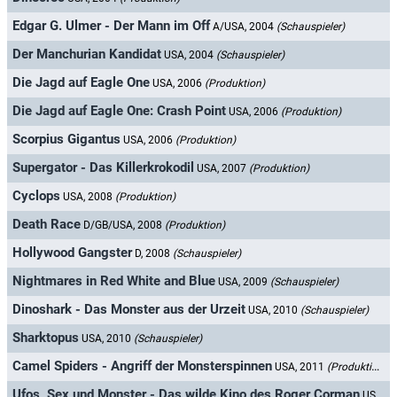
Edgar G. Ulmer - Der Mann im Off
A/USA, 2004
(Schauspieler)
Der Manchurian Kandidat
USA, 2004
(Schauspieler)
Die Jagd auf Eagle One
USA, 2006
(Produktion)
Die Jagd auf Eagle One: Crash Point
USA, 2006
(Produktion)
Scorpius Gigantus
USA, 2006
(Produktion)
Supergator - Das Killerkrokodil
USA, 2007
(Produktion)
Cyclops
USA, 2008
(Produktion)
Death Race
D/GB/USA, 2008
(Produktion)
Hollywood Gangster
D, 2008
(Schauspieler)
Nightmares in Red White and Blue
USA, 2009
(Schauspieler)
Dinoshark - Das Monster aus der Urzeit
USA, 2010
(Schauspieler)
Sharktopus
USA, 2010
(Schauspieler)
Camel Spiders - Angriff der Monsterspinnen
USA, 2011
(Produktion)
Ufos, Sex und Monster - Das wilde Kino des Roger Corman
USA, 2011