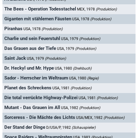
The Bees - Operation Todesstachel
MEX, 1978
(Produktion)
Giganten mit stählernen Fäusten
USA, 1978
(Produktion)
Piranhas
USA, 1978
(Produktion)
Charlie und sein Feuerstuhl
USA, 1979
(Produktion)
Das Grauen aus der Tiefe
USA, 1979
(Produktion)
Saint Jack
USA, 1979
(Produktion)
Dr. Heckyl und Mr. Hype
USA, 1980
(Drehbuch)
Sador - Herrscher im Weltraum
USA, 1980
(Regie)
Planet des Schreckens
USA, 1981
(Produktion)
Die total verrückte Highway-Polizei
USA, 1981
(Produktion)
Mutant - Das Grauen im All
USA, 1982
(Produktion)
Sorceress - Die Mächte des Lichts
USA/MEX, 1982
(Produktion)
Der Stand der Dinge
D/USA/P, 1982
(Schauspieler)
Space Raiders - Weltraumpiraten
USA, 1983
(Produktion)