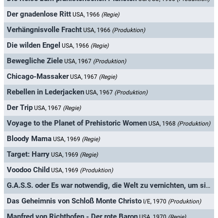
Der gnadenlose Ritt
USA, 1966
(Regie)
Verhängnisvolle Fracht
USA, 1966
(Produktion)
Die wilden Engel
USA, 1966
(Regie)
Bewegliche Ziele
USA, 1967
(Produktion)
Chicago-Massaker
USA, 1967
(Regie)
Rebellen in Lederjacken
USA, 1967
(Produktion)
Der Trip
USA, 1967
(Regie)
Voyage to the Planet of Prehistoric Women
USA, 1968
(Produktion)
Bloody Mama
USA, 1969
(Regie)
Target: Harry
USA, 1969
(Regie)
Voodoo Child
USA, 1969
(Produktion)
G.A.S.S. oder Es war notwendig, die Welt zu vernichten, um sie zu retten
Das Geheimnis von Schloß Monte Christo
I/E, 1970
(Produktion)
Manfred von Richthofen - Der rote Baron
USA, 1970
(Regie)