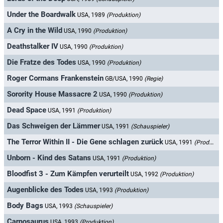
Under the Boardwalk
USA, 1989
(Produktion)
A Cry in the Wild
USA, 1990
(Produktion)
Deathstalker IV
USA, 1990
(Produktion)
Die Fratze des Todes
USA, 1990
(Produktion)
Roger Cormans Frankenstein
GB/USA, 1990
(Regie)
Sorority House Massacre 2
USA, 1990
(Produktion)
Dead Space
USA, 1991
(Produktion)
Das Schweigen der Lämmer
USA, 1991
(Schauspieler)
The Terror Within II - Die Gene schlagen zurück
USA, 1991
(Produktion)
Unborn - Kind des Satans
USA, 1991
(Produktion)
Bloodfist 3 - Zum Kämpfen verurteilt
USA, 1992
(Produktion)
Augenblicke des Todes
USA, 1993
(Produktion)
Body Bags
USA, 1993
(Schauspieler)
Carnosaurus
USA, 1993
(Produktion)