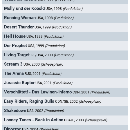
Molly und der Kobold
USA, 1998
(Produktion)
Running Woman
USA, 1998
(Produktion)
Desert Thunder
USA, 1999
(Produktion)
Hell House
USA, 1999
(Produktion)
Der Prophet
USA, 1999
(Produktion)
Living Target
IRL/USA, 2000
(Produktion)
Scream 3
USA, 2000
(Schauspieler)
The Arena
RUS, 2001
(Produktion)
Jurassic Raptor
USA, 2001
(Produktion)
Verschüttet! - Das Lawinen-Inferno
CDN, 2001
(Produktion)
Easy Riders, Raging Bulls
CDN/GB, 2002
(Schauspieler)
Shakedown
USA, 2002
(Produktion)
Looney Tunes - Back in Action
USA/D, 2003
(Schauspieler)
Dinocroc
USA, 2004
(Produktion)