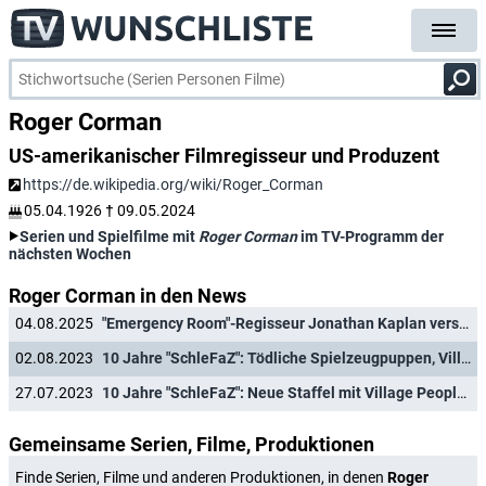
Roger Corman
US-amerikanischer Filmregisseur und Produzent
https://de.wikipedia.org/wiki/Roger_Corman
05.04.1926
†
09.05.2024
Serien und Spielfilme mit
Roger Corman
im TV-Programm der
nächsten Wochen
Roger Corman in den News
04.08.2025
"Emergency Room"-Regisseur Jonathan Kaplan verstorben
02.08.2023
10 Jahre "SchleFaZ": Tödliche Spielzeugpuppen, Village People und leicht bekleidete Amazonen
27.07.2023
10 Jahre "SchleFaZ": Neue Staffel mit Village People und "Yeti"-Kino-Event
Gemeinsame Serien, Filme, Produktionen
Finde Serien, Filme und anderen Produktionen, in denen
Roger