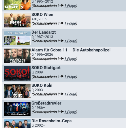
D, 1995–2012
(Schauspielerin in
1 Folge
)
SOKO Wien
A/D, 2005–
(Schauspielerin in
1 Folge
)
Der Landarzt
D, 1987–2013
(Schauspielerin in
1 Folge
)
Alarm für Cobra 11 – Die Autobahnpolizei
D, 1996–2026
(Schauspielerin in
1 Folge
)
SOKO Stuttgart
D, 2009–
(Schauspielerin in
1 Folge
)
SOKO Köln
D, 2003–
(Schauspielerin in
1 Folge
)
Großstadtrevier
D, 1986–
(Schauspielerin in
1 Folge
)
Die Rosenheim-Cops
D, 2002–