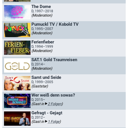
The Dome
D, 1997–2018
(Moderation)
Pumuckl TV / Kobold TV
D, 1995–2007
(Moderation)
Ferienfieber
D, 1994–1999
(Moderation)
SAT.1 Gold Traumreisen
D, 2014–
(Moderation)
Samt und Seide
D, 1999–2005
(Gaststar)
Wer weiß denn sowas?
D, 2015–
(Gast in
2 Folgen
)
Gefragt - Gejagt
D, 2012–
(Gast in
1 Folge
)