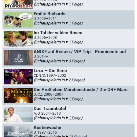
(Schauspielerin in
1 Folge
)
Emilie Richards
D, 2009–2011
(Schauspielerin in
1 Folge
)
Im Tal der wilden Rosen
D, 2006–2008
(Schauspielerin in
1 Folge
)
ANIXE auf Reisen / VIP Trip - Prominente auf Reisen
D, 2014–
(Schauspielerin in
3 Folgen
)
Lexx – Die Serie
CDN/D, 1997–2002
(Schauspielerin in
2 Folgen
)
Die ProSieben Märchenstunde / Die ORF Märchenstunde
D/CZ, 2006–2007
(Schauspielerin in
1 Folge
)
Das Traumhotel
A/D, 2004–2013
(Schauspielerin in
1 Folge
)
Küstenwache
D, 1997–2015
(Schauspielerin in
14 Folgen
)