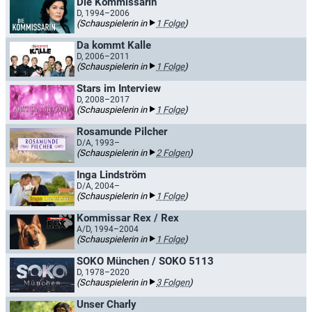
Die Kommissarin
D, 1994–2006
(Schauspielerin in
1 Folge
)
Da kommt Kalle
D, 2006–2011
(Schauspielerin in
1 Folge
)
Stars im Interview
D, 2008–2017
(Schauspielerin in
1 Folge
)
Rosamunde Pilcher
D/A, 1993–
(Schauspielerin in
2 Folgen
)
Inga Lindström
D/A, 2004–
(Schauspielerin in
1 Folge
)
Kommissar Rex / Rex
A/D, 1994–2004
(Schauspielerin in
1 Folge
)
SOKO München / SOKO 5113
D, 1978–2020
(Schauspielerin in
3 Folgen
)
Unser Charly