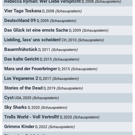
Rebecca Ryman: Wer Liebe verspricht
D, 2008
(Schauspielerin)
Vier Tage Toskana
D, 2008
(Schauspielerin)
Deutschland 09
D, 2009
(Schauspielerin)
Das Glück ist eine ernste Sache
D, 2009
(Schauspielerin)
Liebling, lass' uns scheiden!
CH, 2010
(Schauspielerin)
Bauernfrühstück
D, 2011
(Schauspielerin)
Das kalte Gericht
D, 2015
(Schauspielerin)
Mara und der Feuerbringer
D, 2015
(Schauspielerin)
Los Veganeros 2
D, 2017
(Schauspielerin)
Stories of the Dead
D, 2019
(Schauspielerin)
Cyst
USA, 2020
(Schauspielerin)
Sky Sharks
D, 2020
(Schauspielerin)
Trolls World - Voll Vertrollt!
D, 2020
(Schauspielerin)
Grimms Kinder
D, 2022
(Schauspielerin)