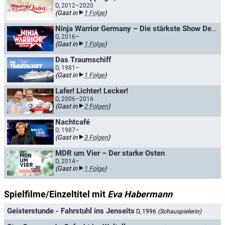
D, 2012–2020
(Gast in
1 Folge
)
Ninja Warrior Germany – Die stärkste Show Deutschlands
D, 2016–
(Gast in
1 Folge
)
Das Traumschiff
D, 1981–
(Gast in
1 Folge
)
Lafer! Lichter! Lecker!
D, 2006–2016
(Gast in
2 Folgen
)
Nachtcafé
D, 1987–
(Gast in
3 Folgen
)
MDR um Vier – Der starke Osten
D, 2014–
(Gast in
1 Folge
)
Spielfilme/Einzeltitel mit
Eva Habermann
Geisterstunde - Fahrstuhl ins Jenseits
D, 1996
(Schauspielerin)