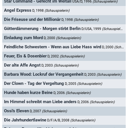
Star Command - Gefecht im Weltall
USA/D, 1996
(Schauspielerin)
Angel Express
D, 1998
(Schauspielerin)
Die Friseuse und der Millionär
D, 1998
(Schauspielerin)
Götterdämmerung - Morgen stirbt Berlin
D/USA, 1999
(Schauspielerin)
Einladung zum Mord
D, 2000
(Schauspielerin)
Feindliche Schwestern - Wenn aus Liebe Hass wird
D, 2000
(Schauspielerin)
Feuer, Eis & Dosenbier
D, 2002
(Schauspielerin)
Der alte Affe Angst
D, 2003
(Schauspielerin)
Barbara Wood: Lockruf der Vergangenheit
D, 2003
(Schauspielerin)
Der Clown - Tag der Vergeltung
D, 2005
(Schauspielerin)
Hunde haben kurze Beine
D, 2006
(Schauspielerin)
Im Himmel schreibt man Liebe anders
D, 2006
(Schauspielerin)
Ossi's Eleven
D, 2007
(Schauspielerin)
Die Jahrhundertlawine
D/F/A/B, 2008
(Schauspielerin)