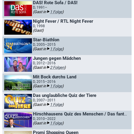
DAS! Rote Sofa / DAS!
D, 1991–
(Gast in
1 Folge
)
Night Fever / RTL Night Fever
D, 1998
(Gast)
Star-Biathlon
D, 2005–2015
(Gast in
1 Folge
)
Jungen gegen Mädchen
D, 2012–2016
(Gast in
2 Folgen
)
Mit Bock durchs Land
D, 2015–2016
(Gast in
1 Folge
)
Das unglaubliche Quiz der Tiere
D, 2007–2011
(Gast in
1 Folge
)
Hirschhausens Quiz des Menschen / Das fantastische Quiz des Menschen
D, 2010–2022
(Gast in
1 Folge
)
Promi Shopping Queen