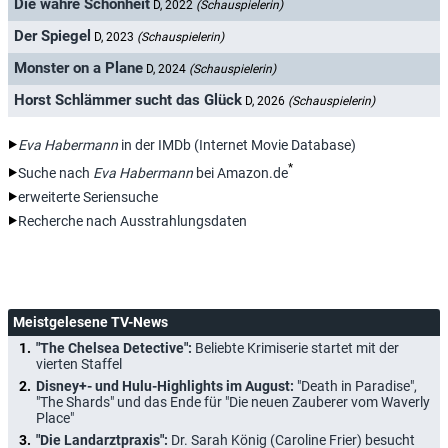
Die wahre Schönheit
D, 2022
(Schauspielerin)
Der Spiegel
D, 2023
(Schauspielerin)
Monster on a Plane
D, 2024
(Schauspielerin)
Horst Schlämmer sucht das Glück
D, 2026
(Schauspielerin)
Eva Habermann
in der IMDb (Internet Movie Database)
*
Suche nach
Eva Habermann
bei Amazon.de
erweiterte Seriensuche
Recherche nach Ausstrahlungsdaten
Meistgelesene TV-News
"The Chelsea Detective":
Beliebte Krimiserie startet mit der
vierten Staffel
Disney+- und Hulu-Highlights im August:
"Death in Paradise",
"The Shards" und das Ende für "Die neuen Zauberer vom Waverly
Place"
"Die Landarztpraxis":
Dr. Sarah König (Caroline Frier) besucht