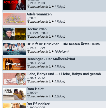
D, 1993–2003
(Schauspielerin in
1 Folge
)
Adelsromanzen
D, 2002
(Schauspielerin in
1 Folge
)
Hochwürden
D/A, 1993–2003
(Schauspielerin in
1 Folge
)
OP ruft Dr. Bruckner – Die besten Ärzte Deutschlands
D, 1996–1999
(Schauspielerin in
16 Folgen
)
Denninger - Der Mallorcakrimi
D, 2001–2003
(Schauspielerin in
1 Folge
)
Liebe, Babys und ... / Liebe, Babys und gestohlenes Glück
D, 2006–2012
(Schauspielerin in
1 Folge
)
Dora Heldt
D, 2009–
(Schauspielerin in
1 Folge
)
Der Pfundskerl
D, 2000–2005