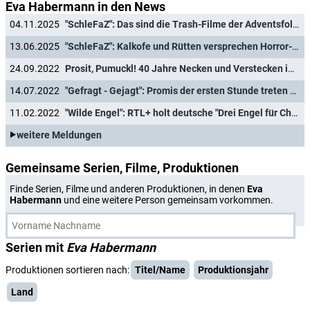
Eva Habermann in den News
04.11.2025
"SchleFaZ": Das sind die Trash-Filme der Adventsfolgen
13.06.2025
"SchleFaZ": Kalkofe und Rütten versprechen Horror-Clowns und Zombie-Haie
24.09.2022
Prosit, Pumuckl! 40 Jahre Necken und Verstecken im Fernsehen
14.07.2022
"Gefragt - Gejagt": Promis der ersten Stunde treten zur Revanche an
11.02.2022
"Wilde Engel": RTL+ holt deutsche "Drei Engel für Charlie"-Version aus dem Archiv
weitere Meldungen
Gemeinsame Serien, Filme, Produktionen
Finde Serien, Filme und anderen Produktionen, in denen
Eva
Habermann
und eine weitere Person gemeinsam vorkommen.
Serien mit
Eva Habermann
Produktionen sortieren nach:
Titel/Name
Produktionsjahr
Land