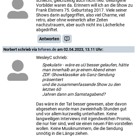
schlecht, gleichzeitig auch nicht neu. Gelungene
Vorbilder waren da. Erinnern will ich an die Show zu
Frank Elstners 75. Geburtstag 2017. Viele seiner
Shows darin aufgegriffen, also viel Charme, viel
retro, aber ohne weinerlich alter Zeiten
nachzutrauern, aber auch nicht ins Lächerliche
abgedriftet.
Antworten
Norbert
schrieb via
tvforen.de
am 02.04.2023, 13.11 Uhr:
WesleyC schrieb:
Spekulativ - wäre es uU besser gelaufen, hätte
man innerhalb an je einem Abend einen
ZDF.-Showklassiker als Ganz-Sendung
präsentiert
und die zusammenfassende Show zu den
letzten 60
Jahren dann am Samstagabend?
Das wäre in der Tat besser gewesen, aber davon
abgesehen wurde man zweieinhalb Stunden gut
und vor allem kurzweilig unterhalten. Keine
langweiligen Interviews mit irgendwelchen Promis,
die nur hier sind, weil sie einen neuen Film vorstellen
wollen. Keine Musiknummern, die die Sendung
unnötig in die Länge ziehen.