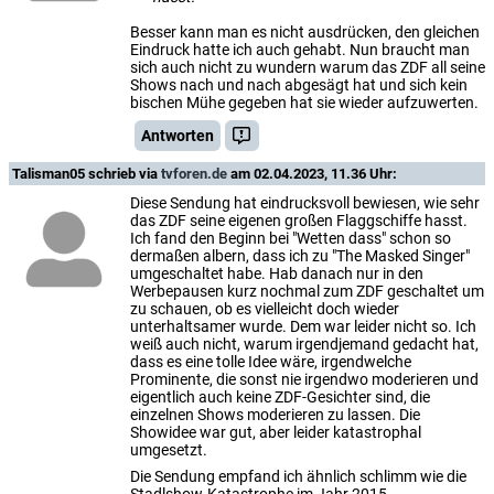
Besser kann man es nicht ausdrücken, den gleichen
Eindruck hatte ich auch gehabt. Nun braucht man
sich auch nicht zu wundern warum das ZDF all seine
Shows nach und nach abgesägt hat und sich kein
bischen Mühe gegeben hat sie wieder aufzuwerten.
Antworten
Talisman05
schrieb via
tvforen.de
am 02.04.2023, 11.36 Uhr:
Diese Sendung hat eindrucksvoll bewiesen, wie sehr
das ZDF seine eigenen großen Flaggschiffe hasst.
Ich fand den Beginn bei "Wetten dass" schon so
dermaßen albern, dass ich zu "The Masked Singer"
umgeschaltet habe. Hab danach nur in den
Werbepausen kurz nochmal zum ZDF geschaltet um
zu schauen, ob es vielleicht doch wieder
unterhaltsamer wurde. Dem war leider nicht so. Ich
weiß auch nicht, warum irgendjemand gedacht hat,
dass es eine tolle Idee wäre, irgendwelche
Prominente, die sonst nie irgendwo moderieren und
eigentlich auch keine ZDF-Gesichter sind, die
einzelnen Shows moderieren zu lassen. Die
Showidee war gut, aber leider katastrophal
umgesetzt.
Die Sendung empfand ich ähnlich schlimm wie die
Stadlshow-Katastrophe im Jahr 2015.