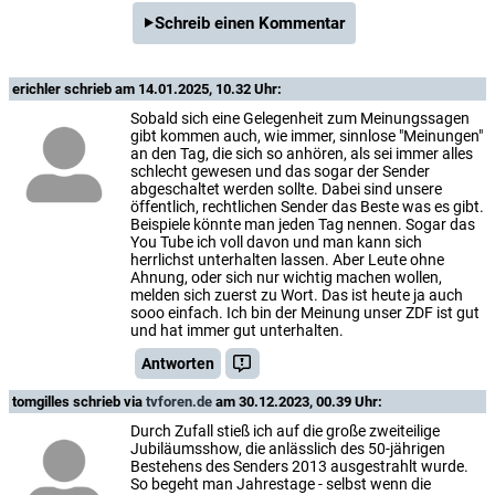
Schreib einen Kommentar
erichler
schrieb am 14.01.2025, 10.32 Uhr:
Sobald sich eine Gelegenheit zum Meinungssagen
gibt kommen auch, wie immer, sinnlose "Meinungen"
an den Tag, die sich so anhören, als sei immer alles
schlecht gewesen und das sogar der Sender
abgeschaltet werden sollte. Dabei sind unsere
öffentlich, rechtlichen Sender das Beste was es gibt.
Beispiele könnte man jeden Tag nennen. Sogar das
You Tube ich voll davon und man kann sich
herrlichst unterhalten lassen. Aber Leute ohne
Ahnung, oder sich nur wichtig machen wollen,
melden sich zuerst zu Wort. Das ist heute ja auch
sooo einfach. Ich bin der Meinung unser ZDF ist gut
und hat immer gut unterhalten.
Antworten
tomgilles
schrieb via
tvforen.de
am 30.12.2023, 00.39 Uhr:
Durch Zufall stieß ich auf die große zweiteilige
Jubiläumsshow, die anlässlich des 50-jährigen
Bestehens des Senders 2013 ausgestrahlt wurde.
So begeht man Jahrestage - selbst wenn die