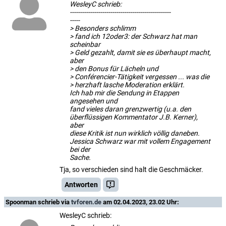
WesleyC schrieb:
--------------------------------------------------
-----
> Besonders schlimm
> fand ich 12oder3: der Schwarz hat man
scheinbar
> Geld gezahlt, damit sie es überhaupt macht,
aber
> den Bonus für Lächeln und
> Conférencier-Tätigkeit vergessen ... was die
> herzhaft lasche Moderation erklärt.
Ich hab mir die Sendung in Etappen
angesehen und
fand vieles daran grenzwertig (u.a. den
überflüssigen Kommentator J.B. Kerner),
aber
diese Kritik ist nun wirklich völlig daneben.
Jessica Schwarz war mit vollem Engagement
bei der
Sache.
Tja, so verschieden sind halt die Geschmäcker.
Antworten
Spoonman
schrieb via
tvforen.de
am 02.04.2023, 23.02 Uhr:
WesleyC schrieb: