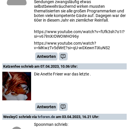
Sendungen zwangsläufig etwas
selbstbeweihräuchernd wirken mussten
thematisierten sie alle großen Programmarken und
boten viele kompetente Gäste auf. Dagegen war der
60er in diesem Jahr ein ziemlicher Reinfall.
https://www.youtube.com/watch?v=fUfk3sh7o1I?
si=v67lmXrDWOWHO96y
https://www.youtube.com/watch?
v=MKwzTv5dWrE?si=qU-w0XewnTiXuNS2
Antworten
Katzenfee
schrieb am 07.04.2023, 10.06 Uhr:
Die Anette Frieer war das letzte .
Antworten
WesleyC
schrieb via
tvforen.de
am 03.04.2023, 16.21 Uhr:
Spoonman schrieb: