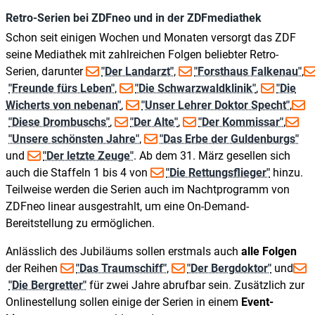
Retro-Serien bei ZDFneo und in der ZDFmediathek
Schon seit einigen Wochen und Monaten versorgt das ZDF
seine Mediathek mit zahlreichen Folgen beliebter Retro-
Serien, darunter
"Der Landarzt"
,
"Forsthaus Falkenau"
,
"Freunde fürs Leben"
,
"Die Schwarzwaldklinik"
,
"Die
Wicherts von nebenan"
,
"Unser Lehrer Doktor Specht"
,
"Diese Drombuschs"
,
"Der Alte"
,
"Der Kommissar"
,
"Unsere schönsten Jahre"
,
"Das Erbe der Guldenburgs"
und
"Der letzte Zeuge"
. Ab dem 31. März gesellen sich
auch die Staffeln 1 bis 4 von
"Die Rettungsflieger"
hinzu.
Teilweise werden die Serien auch im Nachtprogramm von
ZDFneo linear ausgestrahlt, um eine On-Demand-
Bereitstellung zu ermöglichen.
Anlässlich des Jubiläums sollen erstmals auch
alle Folgen
der Reihen
"Das Traumschiff"
,
"Der Bergdoktor"
und
"Die Bergretter"
für zwei Jahre abrufbar sein. Zusätzlich zur
Onlinestellung sollen einige der Serien in einem
Event-