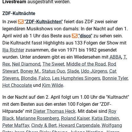
Livestream
ausgestrahlt werden.
ZDF-Kultnächte
In zwei
"ZDF-Kultnächten"
feiert das ZDF zwei seiner
legendären Musikshows von damals: In der Nacht auf den 1.
April wird ab 1 Uhr das Beste aus
"disco"
zu sehen sein.
Die Kultnacht fasst Highlights aus 133 Folgen der Show mit
Ilja Richter
zusammen, die von 1971 bis 1982 gesendet
wurden. Unter anderem gibt es ein Wiedersehen mit
ABBA
,
T.
Rex
,
Neil Diamond
,
The Sweet
,
Middle of the Road
,
Rod
Stewart
,
Boney M.
,
Status Quo
,
Slade
,
Udo Jürgens
,
Cat
Stevens
,
Blondie
,
Falco
,
Les Humphries Singers
,
Bonnie Tyler
,
Hot Chocolate
und
Kim Wilde
.
In der Nacht auf den 2. April folgt um 1.00 Uhr die "Kultnacht"
mit dem Besten aus den ersten 100 Folgen der "ZDF-
Hitparade" mit
Dieter Thomas Heck
. Mit dabei sind
Roy
Black
,
Marianne Rosenberg
,
Roland Kaiser
,
Katja Ebstein
,
Peter Maffay
,
Cindy & Bert
,
Howard Carpendale
,
Wolfgang