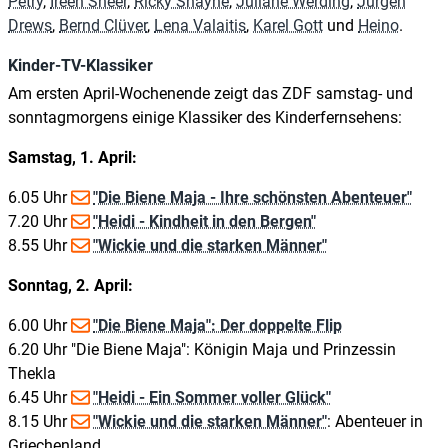
Petry
,
Ireen Sheer
,
Ricky Shayne
,
Juliane Werding
,
Jürgen
Drews
,
Bernd Clüver
,
Lena Valaitis
,
Karel Gott
und
Heino
.
Kinder-TV-Klassiker
Am ersten April-Wochenende zeigt das ZDF samstag- und
sonntagmorgens einige Klassiker des Kinderfernsehens:
Samstag, 1. April:
6.05 Uhr
"Die Biene Maja - Ihre schönsten Abenteuer"
7.20 Uhr
"Heidi - Kindheit in den Bergen"
8.55 Uhr
"Wickie und die starken Männer"
Sonntag, 2. April:
6.00 Uhr
"Die Biene Maja": Der doppelte Flip
6.20 Uhr "Die Biene Maja": Königin Maja und Prinzessin
Thekla
6.45 Uhr
"Heidi - Ein Sommer voller Glück"
8.15 Uhr
"Wickie und die starken Männer"
: Abenteuer in
Griechenland