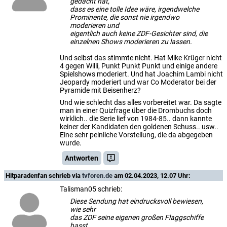
gedacht hat,
dass es eine tolle Idee wäre, irgendwelche
Prominente, die sonst nie irgendwo
moderieren und
eigentlich auch keine ZDF-Gesichter sind, die
einzelnen Shows moderieren zu lassen.
Und selbst das stimmte nicht. Hat Mike Krüger nicht
4 gegen Willi, Punkt Punkt Punkt und einige andere
Spielshows moderiert. Und hat Joachim Lambi nicht
Jeopardy moderiert und war Co Moderator bei der
Pyramide mit Beisenherz?
Und wie schlecht das alles vorbereitet war. Da sagte
man in einer Quizfrage über die Drombuchs doch
wirklich.. die Serie lief von 1984-85.. dann kannte
keiner der Kandidaten den goldenen Schuss.. usw..
Eine sehr peinliche Vorstellung, die da abgegeben
wurde.
Antworten
Hitparadenfan
schrieb via
tvforen.de
am 02.04.2023, 12.07 Uhr:
Talisman05 schrieb:
Diese Sendung hat eindrucksvoll bewiesen,
wie sehr
das ZDF seine eigenen großen Flaggschiffe
hasst.