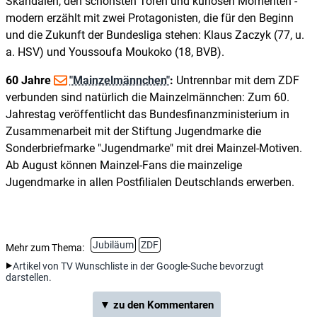
Skandalen, den schönsten Toren und kuriosen Momenten -
modern erzählt mit zwei Protagonisten, die für den Beginn
und die Zukunft der Bundesliga stehen: Klaus Zaczyk (77, u.
a. HSV) und Youssoufa Moukoko (18, BVB).
60 Jahre
"Mainzelmännchen"
:
Untrennbar mit dem ZDF
verbunden sind natürlich die Mainzelmännchen: Zum 60.
Jahrestag veröffentlicht das Bundesfinanzministerium in
Zusammenarbeit mit der Stiftung Jugendmarke die
Sonderbriefmarke "Jugendmarke" mit drei Mainzel-Motiven.
Ab August können Mainzel-Fans die mainzelige
Jugendmarke in allen Postfilialen Deutschlands erwerben.
Jubiläum
ZDF
Mehr zum Thema:
Artikel von TV Wunschliste in der Google-Suche bevorzugt
darstellen.
▼ zu den Kommentaren