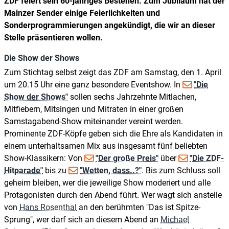
ZDF feiert sein 60-jähriges Bestehen. Zum Jubiläum hat der
Mainzer Sender einige Feierlichkeiten und
Sonderprogrammierungen angekündigt, die wir an dieser
Stelle präsentieren wollen.
Die Show der Shows
Zum Stichtag selbst zeigt das ZDF am Samstag, den 1. April
um 20.15 Uhr eine ganz besondere Eventshow. In
"Die
Show der Shows"
sollen sechs Jahrzehnte Mitlachen,
Mitfiebern, Mitsingen und Mitraten in einer großen
Samstagabend-Show miteinander vereint werden.
Prominente ZDF-Köpfe geben sich die Ehre als Kandidaten in
einem unterhaltsamen Mix aus insgesamt fünf beliebten
Show-Klassikern: Von
"Der große Preis"
über
"Die ZDF-
Hitparade"
bis zu
"Wetten, dass..?"
. Bis zum Schluss soll
geheim bleiben, wer die jeweilige Show moderiert und alle
Protagonisten durch den Abend führt. Wer wagt sich anstelle
von
Hans Rosenthal
an den berühmten "Das ist Spitze-
Sprung", wer darf sich an diesem Abend an
Michael