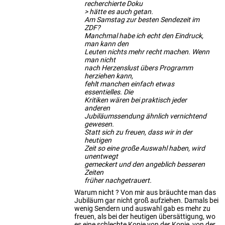
recherchierte Doku
> hätte es auch getan.
Am Samstag zur besten Sendezeit im
ZDF?
Manchmal habe ich echt den Eindruck,
man kann den
Leuten nichts mehr recht machen. Wenn
man nicht
nach Herzenslust übers Programm
herziehen kann,
fehlt manchen einfach etwas
essentielles. Die
Kritiken wären bei praktisch jeder
anderen
Jubiläumssendung ähnlich vernichtend
gewesen.
Statt sich zu freuen, dass wir in der
heutigen
Zeit so eine große Auswahl haben, wird
unentwegt
gemeckert und den angeblich besseren
Zeiten
früher nachgetrauert.
Warum nicht ? Von mir aus bräuchte man das
Jubiläum gar nicht groß aufziehen. Damals bei
wenig Sendern und auswahl gab es mehr zu
freuen, als bei der heutigen übersättigung, wo
es eine schlechte Kopie von der Kopie, von der