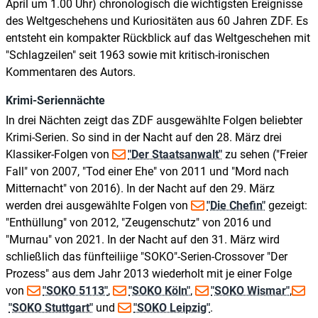
April um 1.00 Uhr) chronologisch die wichtigsten Ereignisse
des Weltgeschehens und Kuriositäten aus 60 Jahren ZDF. Es
entsteht ein kompakter Rückblick auf das Weltgeschehen mit
"Schlagzeilen" seit 1963 sowie mit kritisch-ironischen
Kommentaren des Autors.
Krimi-Seriennächte
In drei Nächten zeigt das ZDF ausgewählte Folgen beliebter
Krimi-Serien. So sind in der Nacht auf den 28. März drei
Klassiker-Folgen von
"Der Staatsanwalt"
zu sehen ("Freier
Fall" von 2007, "Tod einer Ehe" von 2011 und "Mord nach
Mitternacht" von 2016). In der Nacht auf den 29. März
werden drei ausgewählte Folgen von
"Die Chefin"
gezeigt:
"Enthüllung" von 2012, "Zeugenschutz" von 2016 und
"Murnau" von 2021. In der Nacht auf den 31. März wird
schließlich das fünfteiliige "SOKO"-Serien-Crossover "Der
Prozess" aus dem Jahr 2013 wiederholt mit je einer Folge
von
"SOKO 5113"
,
"SOKO Köln"
,
"SOKO Wismar"
,
"SOKO Stuttgart"
und
"SOKO Leipzig"
.