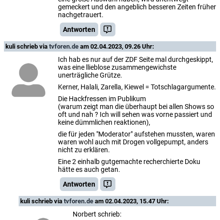
gemeckert und den angeblich besseren Zeiten früher
nachgetrauert.
Antworten
kuli
schrieb via
tvforen.de
am 02.04.2023, 09.26 Uhr:
Ich hab es nur auf der ZDF Seite mal durchgeskippt,
was eine llieblose zusammengewichste
unerträgliche Grütze.
Kerner, Halali, Zarella, Kiewel = Totschlagargumente.
Die Hackfressen im Publikum
(warum zeigt man die überhaupt bei allen Shows so
oft und nah ? Ich will sehen was vorne passiert und
keine dümmlichen reaktionen),
die für jeden "Moderator" aufstehen mussten, waren
waren wohl auch mit Drogen vollgepumpt, anders
nicht zu erklären.
Eine 2 einhalb gutgemachte recherchierte Doku
hätte es auch getan.
Antworten
kuli
schrieb via
tvforen.de
am 02.04.2023, 15.47 Uhr:
Norbert schrieb: