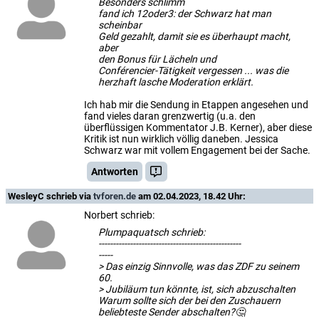
Besonders schlimm
fand ich 12oder3: der Schwarz hat man
scheinbar
Geld gezahlt, damit sie es überhaupt macht,
aber
den Bonus für Lächeln und
Conférencier-Tätigkeit vergessen ... was die
herzhaft lasche Moderation erklärt.
Ich hab mir die Sendung in Etappen angesehen und
fand vieles daran grenzwertig (u.a. den
überflüssigen Kommentator J.B. Kerner), aber diese
Kritik ist nun wirklich völlig daneben. Jessica
Schwarz war mit vollem Engagement bei der Sache.
Antworten
WesleyC
schrieb via
tvforen.de
am 02.04.2023, 18.42 Uhr:
Norbert schrieb:
Plumpaquatsch schrieb:
--------------------------------------------------
-----
> Das einzig Sinnvolle, was das ZDF zu seinem
60.
> Jubiläum tun könnte, ist, sich abzuschalten
Warum sollte sich der bei den Zuschauern
beliebteste Sender abschalten?🤔