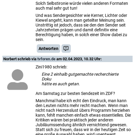
Solch Selbstironie würde vielen anderen Formaten
auch mal sehr gut tun!
Und was Sendergesichter wie Kerner, Lichter oder
Kiewel angeht, kann man geteilter Meinung sein.
Unstrittig ist jedoch, dass sie den den Sender seit
Jahrzehnten prägen und damit definitiv eine
Berechtigung haben, in solch einer Show dabei zu
sein.
Antworten
Norbert
schrieb via
tvforen.de
am 02.04.2023, 10.32 Uhr:
Zini1980 schrieb:
Eine 2 einhalb gutgemachte recherchierte
Doku
hätte es auch getan.
Am Samstag zur besten Sendezeit im ZDF?
Manchmal habe ich echt den Eindruck, man kann
den Leuten nichts mehr recht machen. Wenn man
nicht nach Herzenslust übers Programm herziehen
kann, fehlt manchen einfach etwas essentielles. Die
Kritiken wären bei praktisch jeder anderen
Jubiläumssendung ähnlich vernichtend gewesen.
Statt sich zu freuen, dass wir in der heutigen Zeit so
eine große Auswahl haben, wird unentwegt