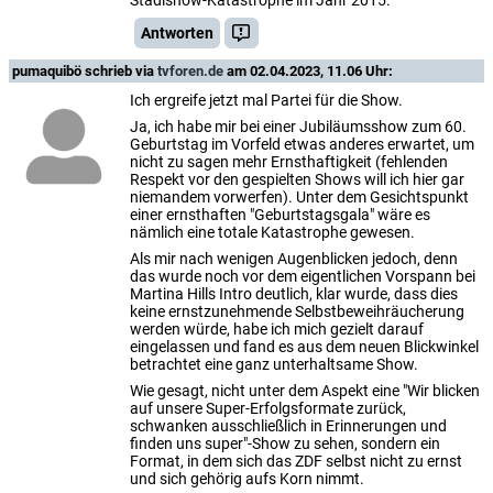
Antworten
pumaquibö
schrieb via
tvforen.de
am 02.04.2023, 11.06 Uhr:
Ich ergreife jetzt mal Partei für die Show.
Ja, ich habe mir bei einer Jubiläumsshow zum 60.
Geburtstag im Vorfeld etwas anderes erwartet, um
nicht zu sagen mehr Ernsthaftigkeit (fehlenden
Respekt vor den gespielten Shows will ich hier gar
niemandem vorwerfen). Unter dem Gesichtspunkt
einer ernsthaften "Geburtstagsgala" wäre es
nämlich eine totale Katastrophe gewesen.
Als mir nach wenigen Augenblicken jedoch, denn
das wurde noch vor dem eigentlichen Vorspann bei
Martina Hills Intro deutlich, klar wurde, dass dies
keine ernstzunehmende Selbstbeweihräucherung
werden würde, habe ich mich gezielt darauf
eingelassen und fand es aus dem neuen Blickwinkel
betrachtet eine ganz unterhaltsame Show.
Wie gesagt, nicht unter dem Aspekt eine "Wir blicken
auf unsere Super-Erfolgsformate zurück,
schwanken ausschließlich in Erinnerungen und
finden uns super"-Show zu sehen, sondern ein
Format, in dem sich das ZDF selbst nicht zu ernst
und sich gehörig aufs Korn nimmt.