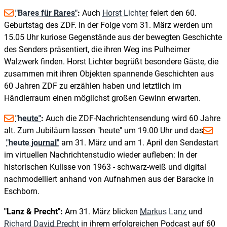
"Bares für Rares"
:
Auch
Horst Lichter
feiert den 60.
Geburtstag des ZDF. In der Folge vom 31. März werden um
15.05 Uhr kuriose Gegenstände aus der bewegten Geschichte
des Senders präsentiert, die ihren Weg ins Pulheimer
Walzwerk finden. Horst Lichter begrüßt besondere Gäste, die
zusammen mit ihren Objekten spannende Geschichten aus
60 Jahren ZDF zu erzählen haben und letztlich im
Händlerraum einen möglichst großen Gewinn erwarten.
"heute"
:
Auch die ZDF-Nachrichtensendung wird 60 Jahre
alt. Zum Jubiläum lassen "heute" um 19.00 Uhr und das
"heute journal"
am 31. März und am 1. April den Sendestart
im virtuellen Nachrichtenstudio wieder aufleben: In der
historischen Kulisse von 1963 - schwarz-weiß und digital
nachmodelliert anhand von Aufnahmen aus der Baracke in
Eschborn.
"Lanz & Precht":
Am 31. März blicken
Markus Lanz
und
Richard David Precht
in ihrem erfolgreichen Podcast auf 60