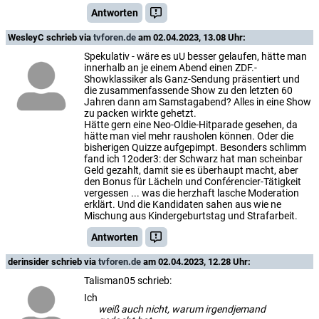
Antworten
WesleyC
schrieb via
tvforen.de
am 02.04.2023, 13.08 Uhr:
Spekulativ - wäre es uU besser gelaufen, hätte man
innerhalb an je einem Abend einen ZDF.-
Showklassiker als Ganz-Sendung präsentiert und
die zusammenfassende Show zu den letzten 60
Jahren dann am Samstagabend? Alles in eine Show
zu packen wirkte gehetzt.
Hätte gern eine Neo-Oldie-Hitparade gesehen, da
hätte man viel mehr rausholen können. Oder die
bisherigen Quizze aufgepimpt. Besonders schlimm
fand ich 12oder3: der Schwarz hat man scheinbar
Geld gezahlt, damit sie es überhaupt macht, aber
den Bonus für Lächeln und Conférencier-Tätigkeit
vergessen ... was die herzhaft lasche Moderation
erklärt. Und die Kandidaten sahen aus wie ne
Mischung aus Kindergeburtstag und Strafarbeit.
Antworten
derinsider
schrieb via
tvforen.de
am 02.04.2023, 12.28 Uhr:
Talisman05 schrieb:
Ich
weiß auch nicht, warum irgendjemand