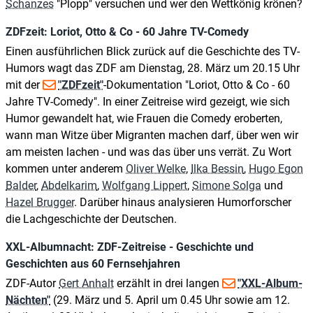
Schanzes
"Plopp" versuchen und wer den Wettkönig krönen?
ZDFzeit: Loriot, Otto & Co - 60 Jahre TV-Comedy
Einen ausführlichen Blick zurück auf die Geschichte des TV-
Humors wagt das ZDF am Dienstag, 28. März um 20.15 Uhr
mit der
"ZDFzeit"
-Dokumentation "Loriot, Otto & Co - 60
Jahre TV-Comedy". In einer Zeitreise wird gezeigt, wie sich
Humor gewandelt hat, wie Frauen die Comedy eroberten,
wann man Witze über Migranten machen darf, über wen wir
am meisten lachen - und was das über uns verrät. Zu Wort
kommen unter anderem
Oliver Welke
,
Ilka Bessin
,
Hugo Egon
Balder
,
Abdelkarim
,
Wolfgang Lippert
,
Simone Solga
und
Hazel Brugger
. Darüber hinaus analysieren Humorforscher
die Lachgeschichte der Deutschen.
XXL-Albumnacht: ZDF-Zeitreise - Geschichte und
Geschichten aus 60 Fernsehjahren
ZDF-Autor
Gert Anhalt
erzählt in drei langen
"XXL-Album-
Nächten"
(29. März und 5. April um 0.45 Uhr sowie am 12.