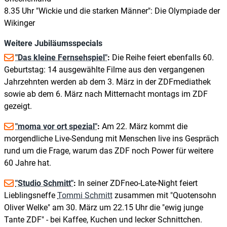
8.35 Uhr "Wickie und die starken Männer": Die Olympiade der
Wikinger
Weitere Jubiläumsspecials
"Das kleine Fernsehspiel"
:
Die Reihe feiert ebenfalls 60.
Geburtstag: 14 ausgewählte Filme aus den vergangenen
Jahrzehnten werden ab dem 3. März in der ZDFmediathek
sowie ab dem 6. März nach Mitternacht montags im ZDF
gezeigt.
"moma vor ort spezial"
:
Am 22. März kommt die
morgendliche Live-Sendung mit Menschen live ins Gespräch
rund um die Frage, warum das ZDF noch Power für weitere
60 Jahre hat.
"Studio Schmitt"
:
In seiner ZDFneo-Late-Night feiert
Lieblingsneffe
Tommi Schmitt
zusammen mit "Quotensohn
Oliver Welke" am 30. März um 22.15 Uhr die "ewig junge
Tante ZDF" - bei Kaffee, Kuchen und lecker Schnittchen.