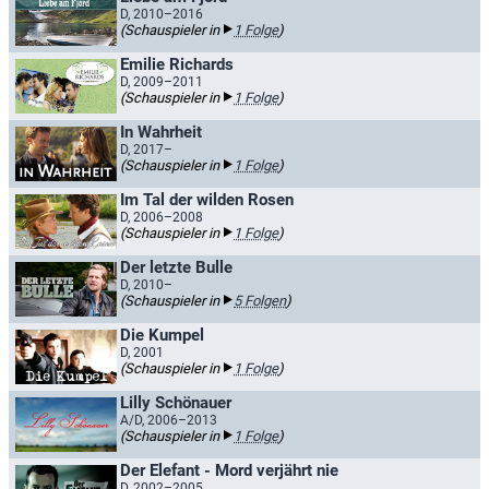
D, 2010–2016
(Schauspieler in
1 Folge
)
Emilie Richards
D, 2009–2011
(Schauspieler in
1 Folge
)
In Wahrheit
D, 2017–
(Schauspieler in
1 Folge
)
Im Tal der wilden Rosen
D, 2006–2008
(Schauspieler in
1 Folge
)
Der letzte Bulle
D, 2010–
(Schauspieler in
5 Folgen
)
Die Kumpel
D, 2001
(Schauspieler in
1 Folge
)
Lilly Schönauer
A/D, 2006–2013
(Schauspieler in
1 Folge
)
Der Elefant - Mord verjährt nie
D, 2002–2005