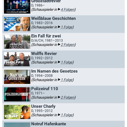
Großstadtrevier
D, 1986–
(Schauspieler in
4 Folgen
)
Weißblaue Geschichten
D, 1983–2016
(Schauspieler in
1 Folge
)
Ein Fall für zwei
D/A/CH, 1981–2013
(Schauspieler in
2 Folgen
)
Wolffs Revier
D, 1992–2012
(Schauspieler in
1 Folge
)
Im Namen des Gesetzes
D, 1994–2008
(Schauspieler in
1 Folge
)
Polizeiruf 110
D, 1971–
(Schauspieler in
2 Folgen
)
Unser Charly
D, 1995–2012
(Schauspieler in
1 Folge
)
Notruf Hafenkante