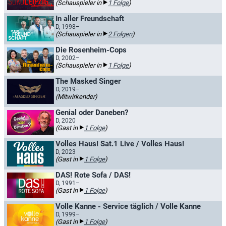
(Schauspieler in
1 Folge
)
In aller Freundschaft
D, 1998–
(Schauspieler in
2 Folgen
)
Die Rosenheim-Cops
D, 2002–
(Schauspieler in
1 Folge
)
The Masked Singer
D, 2019–
(Mitwirkender)
Genial oder Daneben?
D, 2020
(Gast in
1 Folge
)
Volles Haus! Sat.1 Live / Volles Haus!
D, 2023
(Gast in
1 Folge
)
DAS! Rote Sofa / DAS!
D, 1991–
(Gast in
1 Folge
)
Volle Kanne - Service täglich / Volle Kanne
D, 1999–
(Gast in
1 Folge
)