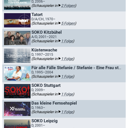
D, 2006–
(Schauspieler in
2 Folgen
)
Tatort
D/A/CH, 1970–
(Schauspieler in
5 Folgen
)
SOKO Kitzbühel
A/D, 2001–2021
(Schauspieler in
1 Folge
)
Küstenwache
D, 1997–2015
(Schauspieler in
1 Folge
)
Für alle Fälle Stefanie / Stefanie - Eine Frau startet durch
D, 1995–2004
(Schauspieler in
1 Folge
)
SOKO Stuttgart
D, 2009–
(Schauspieler in
1 Folge
)
Das kleine Fernsehspiel
D, 1963–
(Schauspieler in
1 Folge
)
SOKO Leipzig
D, 2001–