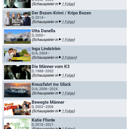
(Schauspieler in
1 Folge
)
Der Bozen-Krimi / Kripo Bozen
D, 2014–
(Schauspieler in
1 Folge
)
Utta Danella
D, 2000–
(Schauspieler in
1 Folge
)
Inga Lindström
D/A, 2004–
(Schauspieler in
3 Folgen
)
Die Männer vom K3
D, 1988–2002
(Schauspieler in
1 Folge
)
Kreuzfahrt ins Glück
D/A, 2006–2024
(Schauspieler in
1 Folge
)
Bewegte Männer
D, 2003–2006
(Schauspieler in
1 Folge
)
Katie Fforde
D, 2010–2021
(Schauspieler in
1 Folge
)