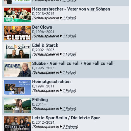
Herzensbrecher - Vater von vier Söhnen
D, 2013–2016
(Schauspieler in
1 Folge
)
Der Clown
D, 1996–2001
(Schauspieler in
1 Folge
)
Edel & Starck
D, 2002–2005
(Schauspieler in
1 Folge
)
Stubbe - Von Fall zu Fall / Von Fall zu Fall
D, 1995–2025
(Schauspieler in
1 Folge
)
Heimatgeschichten
D, 1994–2011
(Schauspieler in
1 Folge
)
Frühling
D, 2011–
(Schauspieler in
1 Folge
)
Letzte Spur Berlin / Die letzte Spur
D, 2012–2024
(Schauspieler in
2 Folgen
)