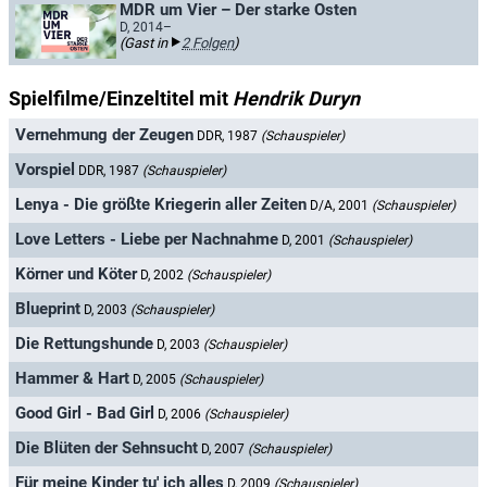
MDR um Vier – Der starke Osten
D, 2014–
(Gast in
2 Folgen
)
Spielfilme/Einzeltitel mit
Hendrik Duryn
Vernehmung der Zeugen
DDR, 1987
(Schauspieler)
Vorspiel
DDR, 1987
(Schauspieler)
Lenya - Die größte Kriegerin aller Zeiten
D/A, 2001
(Schauspieler)
Love Letters - Liebe per Nachnahme
D, 2001
(Schauspieler)
Körner und Köter
D, 2002
(Schauspieler)
Blueprint
D, 2003
(Schauspieler)
Die Rettungshunde
D, 2003
(Schauspieler)
Hammer & Hart
D, 2005
(Schauspieler)
Good Girl - Bad Girl
D, 2006
(Schauspieler)
Die Blüten der Sehnsucht
D, 2007
(Schauspieler)
Für meine Kinder tu' ich alles
D, 2009
(Schauspieler)