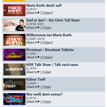
Mario Barth deckt auf!
D, 2013–
(Gast in
7 Folgen
)
Darf er das? - Die Chris Tall Show
D, 2018–2021
(Gast in
1 Folge
)
Willkommen bei Mario Barth
D, 2009–2018
(Gast in
2 Folgen
)
Riverboat / Riverboat Talkhits
D, 1992–
(Gast in
3 Folgen
)
NDR Talk Show / Talk nach neun
D, 1979–
(Gast in
1 Folge
)
Kölner Treff
D, 2006–
(Gast in
1 Folge
)
Wer weiß denn sowas?
D, 2015–
(Gast in
1 Folge
)