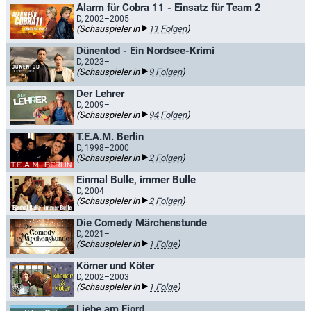
Alarm für Cobra 11 - Einsatz für Team 2
D, 2002–2005
(Schauspieler in
11 Folgen
)
Dünentod - Ein Nordsee-Krimi
D, 2023–
(Schauspieler in
9 Folgen
)
Der Lehrer
D, 2009–
(Schauspieler in
94 Folgen
)
T.E.A.M. Berlin
D, 1998–2000
(Schauspieler in
2 Folgen
)
Einmal Bulle, immer Bulle
D, 2004
(Schauspieler in
2 Folgen
)
Die Comedy Märchenstunde
D, 2021–
(Schauspieler in
1 Folge
)
Körner und Köter
D, 2002–2003
(Schauspieler in
1 Folge
)
Liebe am Fjord