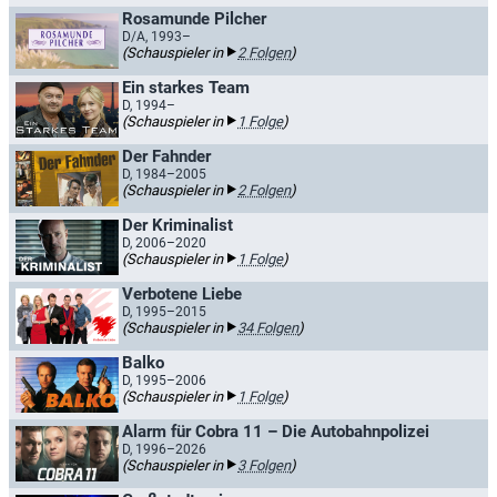
Rosamunde Pilcher
D/A, 1993–
(Schauspieler in
2 Folgen
)
Ein starkes Team
D, 1994–
(Schauspieler in
1 Folge
)
Der Fahnder
D, 1984–2005
(Schauspieler in
2 Folgen
)
Der Kriminalist
D, 2006–2020
(Schauspieler in
1 Folge
)
Verbotene Liebe
D, 1995–2015
(Schauspieler in
34 Folgen
)
Balko
D, 1995–2006
(Schauspieler in
1 Folge
)
Alarm für Cobra 11 – Die Autobahnpolizei
D, 1996–2026
(Schauspieler in
3 Folgen
)