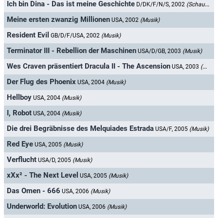
Ich bin Dina - Das ist meine Geschichte
D/DK/F/N/S, 2002
(Schauspieler)
Meine ersten zwanzig Millionen
USA, 2002
(Musik)
Resident Evil
GB/D/F/USA, 2002
(Musik)
Terminator III - Rebellion der Maschinen
USA/D/GB, 2003
(Musik)
Wes Craven präsentiert Dracula II - The Ascension
USA, 2003
(Musik)
Der Flug des Phoenix
USA, 2004
(Musik)
Hellboy
USA, 2004
(Musik)
I, Robot
USA, 2004
(Musik)
Die drei Begräbnisse des Melquiades Estrada
USA/F, 2005
(Musik)
Red Eye
USA, 2005
(Musik)
Verflucht
USA/D, 2005
(Musik)
xXx² - The Next Level
USA, 2005
(Musik)
Das Omen - 666
USA, 2006
(Musik)
Underworld: Evolution
USA, 2006
(Musik)