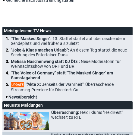
Recherche nach Ausstrahlungsdaten
Meistgelesene TV-News
"The Masked Singer":
13. Staffel startet auf überraschendem
Sendeplatz und viel früher als zuletzt
"Joko & Klaas machen Urlaub":
An diesem Tag startet die neue
Sendung des Entertainer-Duos
Melissa Naschenweng statt DJ Ötzi:
Neue Moderatorin für
Weihnachtsshow von ORF und BR
"The Voice of Germany" statt "The Masked Singer" am
Samstagabend
"Akte X:
Jenseits der Wahrheit": Überraschende
UPDATE
Streaming-Premiere für Director's Cut
Newsübersicht
Neueste Meldungen
Überraschung:
Heidi Klums "HeidiFest"
wechselt zu RTL