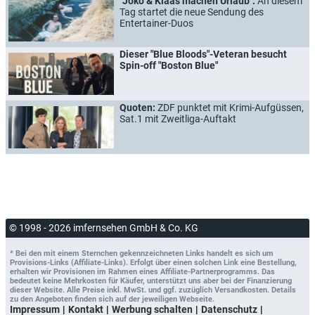
"Joko & Klaas machen Urlaub":
An diesem
Tag startet die neue Sendung des
Entertainer-Duos
Dieser "Blue Bloods"-Veteran besucht
Spin-off "Boston Blue"
Quoten:
ZDF punktet mit Krimi-Aufgüssen,
Sat.1 mit Zweitliga-Auftakt
© 1998 - 2026 imfernsehen GmbH & Co. KG
* Bei den mit einem Sternchen gekennzeichneten Links handelt es sich um
Provisions-Links (Affiliate-Links). Erfolgt über einen solchen Link eine Bestellung,
erhalten wir Provisionen im Rahmen eines Affiliate-Partnerprogramms. Das
bedeutet keine Mehrkosten für Käufer, unterstützt uns aber bei der Finanzierung
dieser Website. Alle Preise inkl. MwSt. und ggf. zuzüglich Versandkosten. Details
zu den Angeboten finden sich auf der jeweiligen Webseite.
Impressum
Kontakt
Werbung schalten
Datenschutz