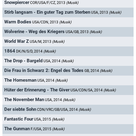
Snowpiercer
COR/USA/F/CZ, 2013
(Musik)
Stirb langsam - Ein guter Tag zum Sterben
USA, 2013
(Musik)
Warm Bodies
USA/CDN, 2013
(Musik)
Wolverine - Weg des Kriegers
USA/GB, 2013
(Musik)
World War Z
USA/M, 2013
(Musik)
1864
DK/N/S/D, 2014
(Musik)
The Drop - Bargeld
USA, 2014
(Musik)
Die Frau in Schwarz 2: Engel des Todes
GB, 2014
(Musik)
The Homesman
USA, 2014
(Musik)
Hüter der Erinnerung - The Giver
USA/CDN/SA, 2014
(Musik)
The November Man
USA, 2014
(Musik)
Der siebte Sohn
CDN/VRC/GB/USA, 2014
(Musik)
Fantastic Four
USA, 2015
(Musik)
The Gunman
F/USA, 2015
(Musik)