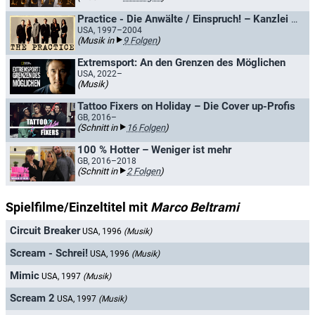
Practice - Die Anwälte / Einspruch! – Kanzlei Donnell & Partner
USA, 1997–2004
(Musik in
9 Folgen
)
Extremsport: An den Grenzen des Möglichen
USA, 2022–
(Musik)
Tattoo Fixers on Holiday – Die Cover up-Profis
GB, 2016–
(Schnitt in
16 Folgen
)
100 % Hotter – Weniger ist mehr
GB, 2016–2018
(Schnitt in
2 Folgen
)
Spielfilme/Einzeltitel mit
Marco Beltrami
Circuit Breaker
USA, 1996
(Musik)
Scream - Schrei!
USA, 1996
(Musik)
Mimic
USA, 1997
(Musik)
Scream 2
USA, 1997
(Musik)