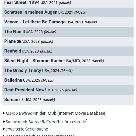
Fear Street: 1994
USA, 2021
(Musik)
Schatten in meinen Augen
DK, 2021
(Musik)
Venom - Let there Be Carnage
USA, 2021
(Musik)
The Nun II
USA, 2023
(Musik)
Plane
GB/USA, 2023
(Musik)
Renfield
USA, 2023
(Musik)
Silent Night - Stumme Rache
USA/MEX, 2023
(Musik)
The Unholy Trinity
USA, 2024
(Musik)
Ballerina
USA, 2025
(Musik)
Deaf President Now!
USA, 2025
(Musik)
Scream 7
USA, 2026
(Musik)
Marco Beltrami
in der IMDb (Internet Movie Database)
*
Suche nach
Marco Beltrami
bei Amazon.de
erweiterte Seriensuche