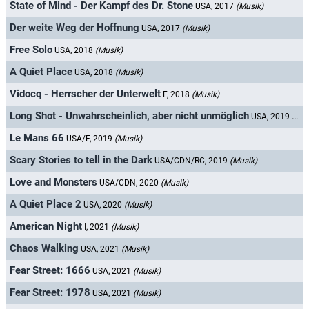
State of Mind - Der Kampf des Dr. Stone
USA, 2017
(Musik)
Der weite Weg der Hoffnung
USA, 2017
(Musik)
Free Solo
USA, 2018
(Musik)
A Quiet Place
USA, 2018
(Musik)
Vidocq - Herrscher der Unterwelt
F, 2018
(Musik)
Long Shot - Unwahrscheinlich, aber nicht unmöglich
USA, 2019
(Mus
Le Mans 66
USA/F, 2019
(Musik)
Scary Stories to tell in the Dark
USA/CDN/RC, 2019
(Musik)
Love and Monsters
USA/CDN, 2020
(Musik)
A Quiet Place 2
USA, 2020
(Musik)
American Night
I, 2021
(Musik)
Chaos Walking
USA, 2021
(Musik)
Fear Street: 1666
USA, 2021
(Musik)
Fear Street: 1978
USA, 2021
(Musik)