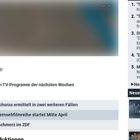
"
ORF
K
"
a
f
D
"
E
P
"
(
M
dt
N
v
Ne
m TV-Programm der nächsten Wochen
Neue
choras ermittelt in zwei weiteren Fällen
ernsehfilmreihe startet Mitte April
zschmerz im ZDF
duktionen