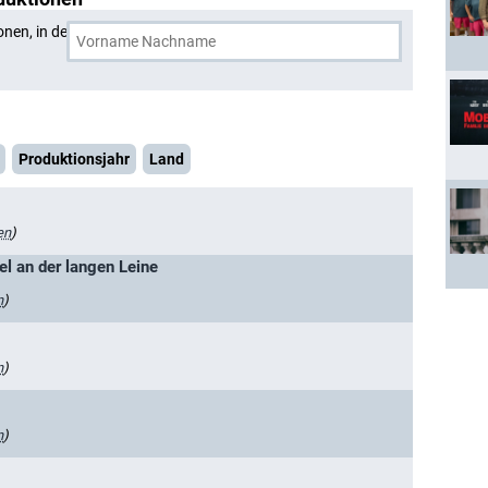
onen, in denen
Katja Studt
und eine weitere Person
Produktionsjahr
Land
en
)
l an der langen Leine
n
)
n
)
n
)