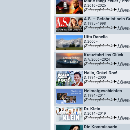
Marie fängt Feuer / Fre
D, 2016–2025
(Schauspielerin in
1 Folge
A.S. – Gefahr ist sein G
D, 1995–1998
(Schauspielerin in
1 Folge
Utta Danella
D, 2000–
(Schauspielerin in
1 Folge
Kreuzfahrt ins Glück
D/A, 2006–2024
(Schauspielerin in
1 Folge
Hallo, Onkel Doc!
D, 1994–2000
(Schauspielerin in
2 Folge
Heimatgeschichten
D, 1994–2011
(Schauspielerin in
1 Folge
Dr. Klein
D, 2014–2019
(Schauspielerin in
1 Folge
Die Kommissarin