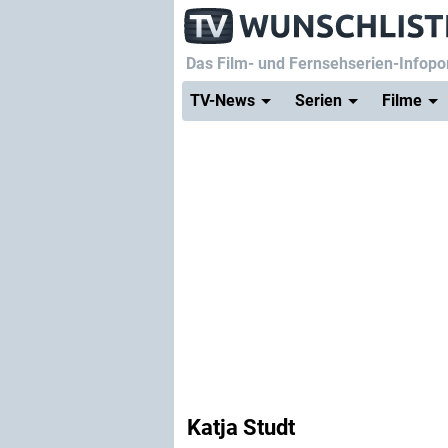
Das Film- und Fernsehserien-Infopor
TV-News
Serien
Filme
Katja Studt