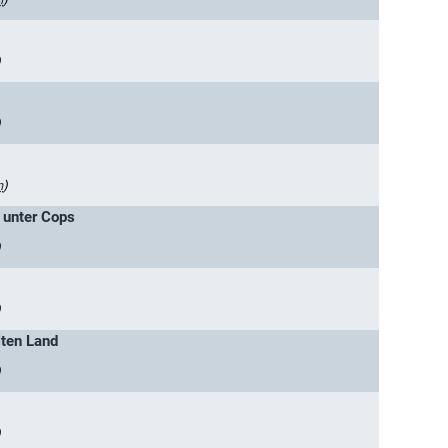
)
)
n
)
n unter Cops
)
)
lten Land
)
)