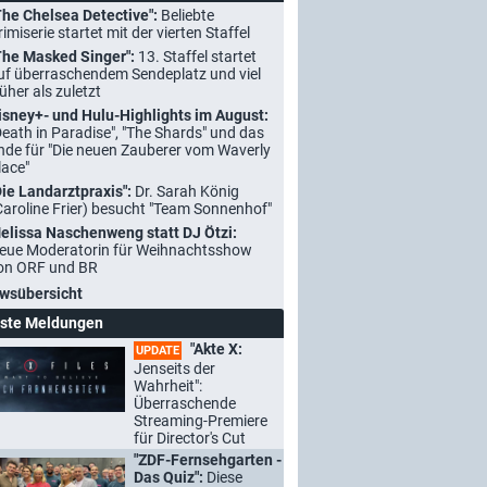
The Chelsea Detective":
Beliebte
rimiserie startet mit der vierten Staffel
The Masked Singer":
13. Staffel startet
uf überraschendem Sendeplatz und viel
rüher als zuletzt
isney+- und Hulu-Highlights im August:
Death in Paradise", "The Shards" und das
nde für "Die neuen Zauberer vom Waverly
lace"
Die Landarztpraxis":
Dr. Sarah König
Caroline Frier) besucht "Team Sonnenhof"
elissa Naschenweng statt DJ Ötzi:
eue Moderatorin für Weihnachtsshow
on ORF und BR
wsübersicht
ste Meldungen
"Akte X:
UPDATE
Jenseits der
Wahrheit":
Überraschende
Streaming-Premiere
für Director's Cut
"ZDF-Fernsehgarten -
Das Quiz":
Diese