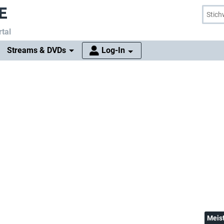
tal
Streams & DVDs
Log-In
Meis