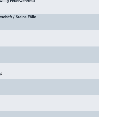
iwillig Feuerwehrfrau
)
eschäft / Steins Fälle
)
)
)
n
)
)
)