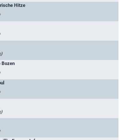
rische Hitze
)
)
n
)
o Bozen
)
ul
)
n
)
)