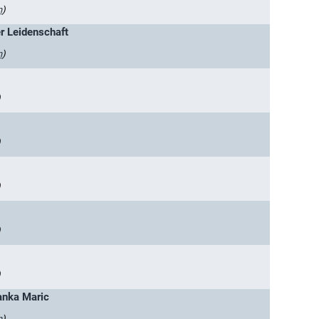
n
)
er Leidenschaft
n
)
)
)
)
)
)
anka Maric
n
)