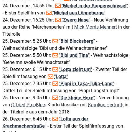
24. Dezember, 14.55 Uhr:
"Michel in der Suppenschüssel"
- Erster Spielfilm von
"Michel aus Lönneberga"
24. Dezember, 16.25 Uhr:
"Zwerg Nase"
- Neue Verfilmung
aus der Reihe "Märchenperlen" mit
Mick Morris Mehnert
in der
Titelrolle
25. Dezember, 5.25 Uhr:
"Bibi Blocksberg"
-
Weihnachtsfolge "Bibi und die Weihnachtsmänner"
25. Dezember, 5.50 Uhr:
"Bibi und Tina"
- Weihnachtsfolge
"Geheimnisvolle Weihnachtszeit"
25. Dezember, 6.15 Uhr:
"Lotta zieht um"
- Zweiter Teil der
Spielfilmfassung von
"Lotta"
25. Dezember, 7.35 Uhr:
"Pippi in Taka-Tuka-Land"
-
Dritter Teil der Spielfilmfassung von "Pippi Langstrumpf"
25. Dezember, 9.05 Uhr:
"Die kleine Hexe"
- Neuverfilmung
von
Otfried Preußlers
Kinderklassiker mit
Karoline Herfurth
in
der Titelrolle aus dem Jahr 2018
26. Dezember, 6.45 Uhr:
"Lotta aus der
Krachmacherstraße"
- Erster Teil der Spielfilmfassung von