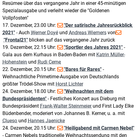
Resümee über das vergangene Jahr in einer 45-minütigen
Spezialausgabe und verleiht wieder die "Goldenen
Vollpfosten"
17. Dezember, 23.00 Uhr:
"Der satirische Jahresrückblick
2021"
- Auch
Werner Doyé
und
Andreas Wiemers
von
"Frontal21"
blicken auf das vergangene Jahr zurück
19. Dezember, 22.15 Uhr:
"Sportler des Jahres 2021"
-
Gala aus dem Kurhaus in Baden-Baden mit
Katrin Müller-
Hohenstein
und
Rudi Cerne
22. Dezember, 20.15 Uhr:
"Bares für Rares"
-
Weihnachtliche Primetime-Ausgabe von Deutschlands
größter Trödel-Show mit
Horst Lichter
24. Dezember, 18.00 Uhr:
"Weihnachten mit dem
Bundespräsidenten"
- Festliches Konzert aus Dieburg mit
Bundespräsident
Frank-Walter Steinmeier
und First Lady Elke
Büdenbender, moderiert von Johannes B. Kerner, u. a. mit
Clueso
und
Hannes Jaenicke
24. Dezember, 20.15 Uhr:
"Heiligabend mit Carmen Nebel"
- Carmen Nebels traditionelle Weihnachtssendung mit den