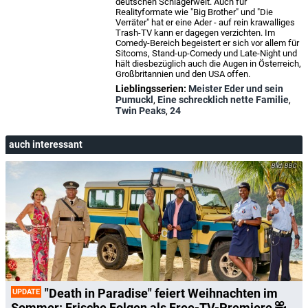
deutschen Schlagerwelt. Auch für
Realityformate wie "Big Brother" und "Die
Verräter" hat er eine Ader - auf rein krawalliges
Trash-TV kann er dagegen verzichten. Im
Comedy-Bereich begeistert er sich vor allem für
Sitcoms, Stand-up-Comedy und Late-Night und
hält diesbezüglich auch die Augen in Österreich,
Großbritannien und den USA offen.
Lieblingsserien:
Meister Eder und sein
Pumuckl
,
Eine schrecklich nette Familie
,
Twin Peaks
,
24
auch interessant
BBC
"Death in Paradise" feiert Weihnachten im
UPDATE
Sommer: Frische Folgen als Free-TV-Premiere