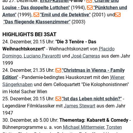
ab 27. Dezember:
Erich-Kästner
-Filme
-
"Charlie und
Louise - Das doppelte Lottchen"
(1994),
"Pünktchen und
Anton"
(1999),
"Emil und die Detektive"
(2001) und
"Das fliegende Klassenzimmer"
(2003)
HIGHLIGHTS BEI 3SAT
24. Dezember, 20.15 Uhr:
"Die 3 Tenöre - Das
Weihnachtskonzert"
- Weihnachtskonzert von
Placido
Domingo
,
Luciano Pavarotti
und
José Carreras
aus dem Jahr
1999
24. Dezember, 21.35 Uhr:
"Christmas in Vienna - Family
Edition"
- Pandemie-bedingtes Hauskonzert mit den
Wiener
Sängerknaben
und dem Celloquartett "Die Kolophonistinnen"
im Hotel Sacher Wien
25. Dezember, 20.15 Uhr:
"Ist das Leben nicht schön?"
-
Legendärer Filmklassiker mit
James Stewart
aus dem Jahr
1947
30. Dezember, ab 5.00 Uhr:
Thementag: Kabarett & Comedy
-
Bühnenprogramme u. a. von
Michael Mittermeier
,
Torsten