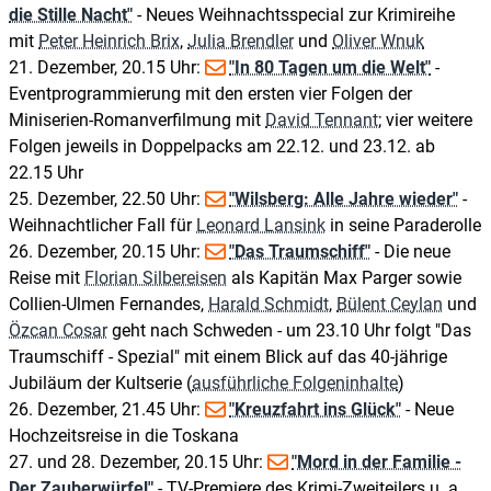
die Stille Nacht"
- Neues Weihnachtsspecial zur Krimireihe
mit
Peter Heinrich Brix
,
Julia Brendler
und
Oliver Wnuk
21. Dezember, 20.15 Uhr:
"In 80 Tagen um die Welt"
-
Eventprogrammierung mit den ersten vier Folgen der
Miniserien-Romanverfilmung mit
David Tennant
; vier weitere
Folgen jeweils in Doppelpacks am 22.12. und 23.12. ab
22.15 Uhr
25. Dezember, 22.50 Uhr:
"Wilsberg: Alle Jahre wieder"
-
Weihnachtlicher Fall für
Leonard Lansink
in seine Paraderolle
26. Dezember, 20.15 Uhr:
"Das Traumschiff"
- Die neue
Reise mit
Florian Silbereisen
als Kapitän Max Parger sowie
Collien-Ulmen Fernandes,
Harald Schmidt
,
Bülent Ceylan
und
Özcan Cosar
geht nach Schweden - um 23.10 Uhr folgt "Das
Traumschiff - Spezial" mit einem Blick auf das 40-jährige
Jubiläum der Kultserie (
ausführliche Folgeninhalte
)
26. Dezember, 21.45 Uhr:
"Kreuzfahrt ins Glück"
- Neue
Hochzeitsreise in die Toskana
27. und 28. Dezember, 20.15 Uhr:
"Mord in der Familie -
Der Zauberwürfel"
- TV-Premiere des Krimi-Zweiteilers u. a.