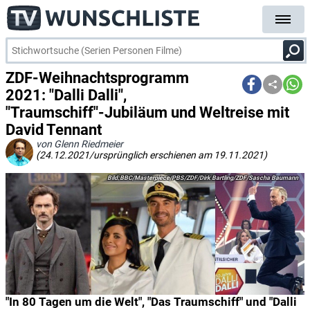
ZDF-Weihnachtsprogramm
2021: "Dalli Dalli",
"Traumschiff"-Jubiläum und Weltreise mit
David Tennant
von Glenn Riedmeier
(24.12.2021/ursprünglich erschienen am 19.11.2021)
BBC/Masterpiece/PBS/ZDF/Dirk Bartling/ZDF/Sascha Baumann
"In 80 Tagen um die Welt", "Das Traumschiff" und "Dalli