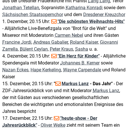
aus der Dresdner Frauenkirche mit Pianist
Lang Lang
, Tenor
Jonathan Tetellan
, Sopranistin
Katharina Konradi
sowie dem
Sächsischen Staatsopernchor
und dem
Dresdener Kreuzchor
1. Dezember, 20.15 Uhr:
"Die schönsten Weihnachts-Hits"
- Alljährliche Live-Benefizgala von "Brot für die Welt" und
Misereor mit Moderatorin
Carmen Nebel
und ihren Gästen
Francine Jordi
,
Andreas Gabalier
,
Roland Kaiser
,
Giovanni
Zarrella
,
Bülent Ceylan
,
Peter Kraus
,
Sasha
u. a.
4. Dezember, 20.15 Uhr:
"Ein Herz für Kinder"
- Alljährliche
Spendengala mit Moderator
Johannes B. Kerner
sowie
Nazan Eckes
,
Hape Kerkeling
,
Wayne Carpendale
und Roland
Kaiser
15. Dezember, 20.15 Uhr:
"
Markus Lanz
- Das Jahr"
- Der
ZDF-Jahresrückblick von und mit Moderator
Markus Lanz
,
der mit Gästen aus verschiedenen gesellschaftlichen
Bereichen die wichtigsten und emotionalsten Ereignisse des
Jahres bespricht
17. Dezember, 22.15 Uhr:
"heute-show - Der
Jahresrückblick"
-
Oliver Welke
zieht mit seinem Team ein