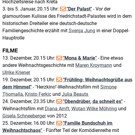
Hochzeitsreise nach Kreta
3. bis 5. Januar, 20.15 Uhr:
"Der Palast"
- Vor der
glamourösen Kulisse des Friedrichstadt-Palastes wird in dem
historischen Dreiteiler eine deutsch-deutsche
Familiengeschichte erzählt mit
Svenja Jung
in einer Doppel-
Hauptrolle
FILME
13. Dezember, 20.15 Uhr:
"Mona & Marie"
- Eine etwas
andere Weihnachtsgeschichte mit
Maren Kroymann
und
Ulrike Kriener
19. Dezember, 20.15 Uhr:
"Frühling: Weihnachtsgrüße aus
dem Himmel"
- "Herzkino"-Weihnachtsfilm mit
Simone
Thomalla
,
Kristo Ferkic
und
Julia Beautx
24. Dezember, 23.35 Uhr:
"Obendrüber, da schneit es"
-
Weihnachtsfilm mit
Diana Amft
,
Wotan Wilke Möhring
und
Gisela Schneeberger
von 2012
25. Dezember, 16.00 Uhr:
"Familie Bundschuh im
Weihnachtschaos"
- Fünfter Teil der Komödienreihe mit