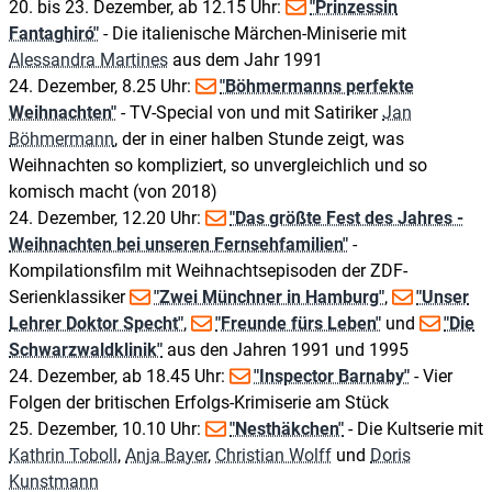
20. bis 23. Dezember, ab 12.15 Uhr:
"Prinzessin
Fantaghiró"
- Die italienische Märchen-Miniserie mit
Alessandra Martines
aus dem Jahr 1991
24. Dezember, 8.25 Uhr:
"Böhmermanns perfekte
Weihnachten"
- TV-Special von und mit Satiriker
Jan
Böhmermann
, der in einer halben Stunde zeigt, was
Weihnachten so kompliziert, so unvergleichlich und so
komisch macht (von 2018)
24. Dezember, 12.20 Uhr:
"Das größte Fest des Jahres -
Weihnachten bei unseren Fernsehfamilien"
-
Kompilationsfilm mit Weihnachtsepisoden der ZDF-
Serienklassiker
"Zwei Münchner in Hamburg"
,
"Unser
Lehrer Doktor Specht"
,
"Freunde fürs Leben"
und
"Die
Schwarzwaldklinik"
aus den Jahren 1991 und 1995
24. Dezember, ab 18.45 Uhr:
"Inspector Barnaby"
- Vier
Folgen der britischen Erfolgs-Krimiserie am Stück
25. Dezember, 10.10 Uhr:
"Nesthäkchen"
- Die Kultserie mit
Kathrin Toboll
,
Anja Bayer
,
Christian Wolff
und
Doris
Kunstmann