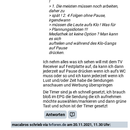
!
> 1. Die meisten müssen noch arbeiten,
daher zu
> spät ! 2. 4 Folgen ohne Pause,
irgendwann
> müssen die Leute aufs Klo ! Was für
> Plannungsidioten !!!
Mediathek ist keine Option ? Man kann
es sich
aufteilen und während des Klo-Gangs
auf Pause
drücken.
Ich nehm alles was ich sehen will mit dem TV
Receiver auf Festplatte auf, da kann ich dann
jederzeit auf Pause drücken wenn ich auf's WC
muss oder so und ich kann jederzeit wenn ich
Lust und/oder Zeit habe die Sendungen
anschauen und Werbung überspringen
Die Timer sind ja eh schnell gesetzt, ich brauch
bloß im EPG die Sendung die ich aufnehmen
möchte auswählen/markieren und dann grüne
Tast und schon ist der Timer gesetzt
Antworten
macabros
schrieb via
tvforen.de
am 20.11.2021, 11.30 Uhr: