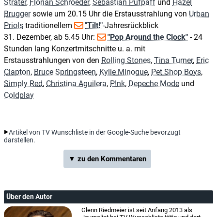
Sträter
,
Florian Schroeder
,
Sebastian Pufpaff
und
Hazel
Brugger
sowie um 20.15 Uhr die Erstausstrahlung von
Urban
Priols
traditionellem
"Tilt!"
-Jahresrückblick
31. Dezember, ab 5.45 Uhr:
"Pop Around the Clock"
- 24
Stunden lang Konzertmitschnitte u. a. mit
Erstausstrahlungen von den
Rolling Stones
,
Tina Turner
,
Eric
Clapton
,
Bruce Springsteen
,
Kylie Minogue
,
Pet Shop Boys
,
Simply Red
,
Christina Aguilera
,
P!nk
,
Depeche Mode
und
Coldplay
Artikel von TV Wunschliste in der Google-Suche bevorzugt
darstellen.
▼ zu den Kommentaren
Über den Autor
Glenn Riedmeier ist seit Anfang 2013 als