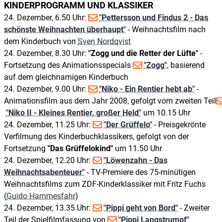
KINDERPROGRAMM UND KLASSIKER
24. Dezember, 6.50 Uhr:
"Pettersson und Findus 2 - Das
schönste Weihnachten überhaupt"
- Weihnachtsfilm nach
dem Kinderbuch von
Sven Nordqvist
24. Dezember, 8.30 Uhr:
"Zogg und die Retter der Lüfte"
-
Fortsetzung des Animationsspecials
"Zogg"
, basierend
auf dem gleichnamigen Kinderbuch
24. Dezember, 9.00 Uhr:
"Niko - Ein Rentier hebt ab"
-
Animationsfilm aus dem Jahr 2008, gefolgt vom zweiten Teil
"Niko II - Kleines Rentier, großer Held"
um 10.15 Uhr
24. Dezember, 11.25 Uhr:
"Der Grüffelo"
- Preisgekrönte
Verfilmung des Kinderbuchklassikers, gefolgt von der
Fortsetzung
"Das Grüffelokind"
um 11.50 Uhr
24. Dezember, 12.20 Uhr:
"Löwenzahn - Das
Weihnachtsabenteuer"
- TV-Premiere des 75-minütigen
Weihnachtsfilms zum ZDF-Kinderklassiker mit Fritz Fuchs
(
Guido Hammesfahr
)
24. Dezember, 13.35 Uhr:
"Pippi geht von Bord"
- Zweiter
Teil der Spielfilmfassung von
"Pippi Langstrumpf"