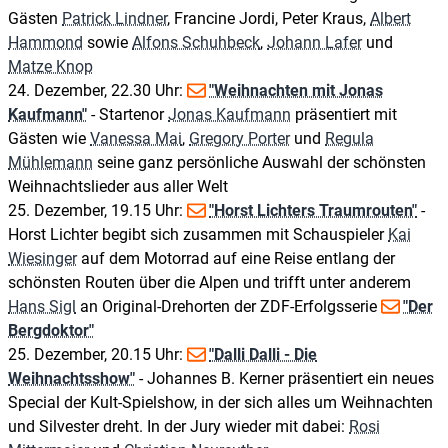
Gästen
Patrick Lindner
, Francine Jordi, Peter Kraus,
Albert
Hammond
sowie
Alfons Schuhbeck
,
Johann Lafer
und
Matze Knop
24. Dezember, 22.30 Uhr:
"Weihnachten mit Jonas
Kaufmann"
- Startenor
Jonas Kaufmann
präsentiert mit
Gästen wie
Vanessa Mai
,
Gregory Porter
und
Regula
Mühlemann
seine ganz persönliche Auswahl der schönsten
Weihnachtslieder aus aller Welt
25. Dezember, 19.15 Uhr:
"Horst Lichters Traumrouten"
-
Horst Lichter begibt sich zusammen mit Schauspieler
Kai
Wiesinger
auf dem Motorrad auf eine Reise entlang der
schönsten Routen über die Alpen und trifft unter anderem
Hans Sigl
an Original-Drehorten der ZDF-Erfolgsserie
"Der
Bergdoktor"
25. Dezember, 20.15 Uhr:
"Dalli Dalli - Die
Weihnachtsshow"
- Johannes B. Kerner präsentiert ein neues
Special der Kult-Spielshow, in der sich alles um Weihnachten
und Silvester dreht. In der Jury wieder mit dabei:
Rosi