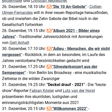
Mittermaier
und
Christian Neureuther
26. Dezember, 18.10 Uhr:
"Die 10 An-Gebote"
-
Collien
Ulmen-Fernandes
will in ihrer neuen Reportage herausfinden,
ob und inwiefern die Zehn Gebote der Bibel noch in der
Gesellschaft fortwirken
26. Dezember, 19.15 Uhr:
"Album 2021 - Bilder eines
Jahres"
- Traditioneller Jahresrückblick mit Anmerkungen
von
Gert Anhalt
30. Dezember, 17.10 Uhr:
"Adieu - Menschen, die wir nicht
vergessen"
- Rückblick, in dem an besondere, im Laufe des
Jahres verstorbene Persönlichkeiten gedacht wird
31. Dezember, 17.25 Uhr:
"Silvesterkonzert aus der
Semperoper"
- Von Berlin bis Broadway - eine musikalische
Zeitreise in die wilden Zwanziger
31. Dezember, 19.25 Uhr:
"Deckel drauf - 2021"
- Die "heute-
show"-Reporter
Fabian Köster
und
Lutz van der Horst
präsentieren ihre skurrilsten, lustigsten und
erinnerungsträchtigsten Momente aus 2021
31. Dezember, 20.15 Uhr:
"Willkommen 2022"
-