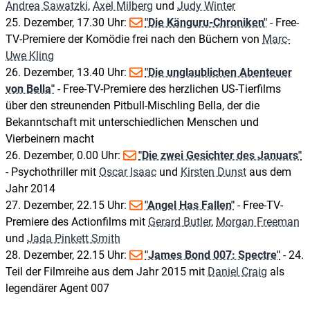
Andrea Sawatzki
,
Axel Milberg
und
Judy Winter
25. Dezember, 17.30 Uhr:
"Die Känguru-Chroniken"
- Free-
TV-Premiere der Komödie frei nach den Büchern von
Marc-
Uwe Kling
26. Dezember, 13.40 Uhr:
"Die unglaublichen Abenteuer
von Bella"
- Free-TV-Premiere des herzlichen US-Tierfilms
über den streunenden Pitbull-Mischling Bella, der die
Bekanntschaft mit unterschiedlichen Menschen und
Vierbeinern macht
26. Dezember, 0.00 Uhr:
"Die zwei Gesichter des Januars"
- Psychothriller mit
Oscar Isaac
und
Kirsten Dunst
aus dem
Jahr 2014
27. Dezember, 22.15 Uhr:
"Angel Has Fallen"
- Free-TV-
Premiere des Actionfilms mit
Gerard Butler
,
Morgan Freeman
und
Jada Pinkett Smith
28. Dezember, 22.15 Uhr:
"James Bond 007: Spectre"
- 24.
Teil der Filmreihe aus dem Jahr 2015 mit
Daniel Craig
als
legendärer Agent 007