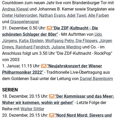
Countdown zum neuen Jahr live vom Brandenburger Tor mit
Andrea Kiewel
und Johannes B. Kerner sowie Stargästen wie
Dieter Hallervorden
,
Nathan Evans
,
Adel Tawil
,
Alle Farben
und
Glasperlenspiel
31. Dezember, 0.50 Uhr:
"Die ZDF-Kultnacht - Die
schönsten Schlager der 80er"
- Mit Auftritten von
Udo
Jürgens
,
Katja Ebstein
,
Wolfgang Petry
,
Die Flippers
,
Jürgen
Drews
,
Rainhard Fendrich
,
Juliane Werding
und Co. - im
Anschluss folgt um 3.50 Uhr "Die ZDF-Kultnacht - RockPop"
von 2003
1. Januar, 11.15 Uhr:
"Neujahrskonzert der Wiener
Philharmoniker 2022"
- Traditionelle Live-Übertragung aus
dem Goldenen Saal unter der Leitung von
Daniel Barenboim
SERIEN
18. Dezember, 20.15 Uhr:
"Der Kommissar und das Meer:
Woher wir kommen, wohin wir gehen"
- Letzte Folge der
Reihe mit
Walter Sittler
20. Dezember, 20.15 Uhr:
"Nord Nord Mord: Sievers und