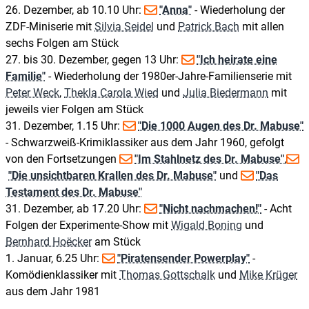
26. Dezember, ab 10.10 Uhr:
"Anna"
- Wiederholung der
ZDF-Miniserie mit
Silvia Seidel
und
Patrick Bach
mit allen
sechs Folgen am Stück
27. bis 30. Dezember, gegen 13 Uhr:
"Ich heirate eine
Familie"
- Wiederholung der 1980er-Jahre-Familienserie mit
Peter Weck
,
Thekla Carola Wied
und
Julia Biedermann
mit
jeweils vier Folgen am Stück
31. Dezember, 1.15 Uhr:
"Die 1000 Augen des Dr. Mabuse"
- Schwarzweiß-Krimiklassiker aus dem Jahr 1960, gefolgt
von den Fortsetzungen
"Im Stahlnetz des Dr. Mabuse"
,
"Die unsichtbaren Krallen des Dr. Mabuse"
und
"Das
Testament des Dr. Mabuse"
31. Dezember, ab 17.20 Uhr:
"Nicht nachmachen!"
- Acht
Folgen der Experimente-Show mit
Wigald Boning
und
Bernhard Hoëcker
am Stück
1. Januar, 6.25 Uhr:
"Piratensender Powerplay"
-
Komödienklassiker mit
Thomas Gottschalk
und
Mike Krüger
aus dem Jahr 1981