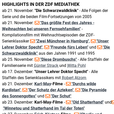
HIGHLIGHTS IN DER ZDF MEDIATHEK
ab 21. November:
"Die Schwarzwaldklinik"
- Alle Folgen der
Serie und die beiden Film-Fortsetzungen von 2005
ab 21. November:
"Das größte Fest des Jahres -
Weihnachten bei unseren Fernsehfamilien"
-
Kompilationsfilm mit Weihnachtsepisoden der ZDF-
Serienklassiker
"Zwei Münchner in Hamburg"
,
"Unser
Lehrer Doktor Specht"
,
"Freunde fürs Leben"
und
"Die
Schwarzwaldklinik"
aus den Jahren 1991 und 1995
ab 25. November:
"Diese Drombuschs"
- Alle Staffeln der
Familienserie mit
Günter Strack
und
Witta Pohl
ab 17. Dezember:
"Unser Lehrer Doktor Specht"
- Alle
Staffeln des Serienklassikers mit
Robert Atzorn
ab 21. Dezember:
Karl-May
-Filme
-
"Durchs wilde
Kurdistan"
,
"Der Schatz der Azteken"
,
"Die Pyramide
des Sonnengottes"
und
"Der Schut"
ab 23. Dezember:
Karl-May-Filme
-
"Old Shatterhand"
und
"Winnetou und Shatterhand im Tal der Toten"