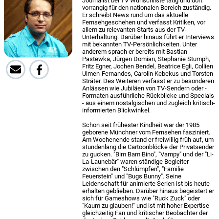
Journalist bei TV Wunschliste tätig und dort
vorrangig für den nationalen Bereich zuständig.
Er schreibt News rund um das aktuelle
Fernsehgeschehen und verfasst Kritiken, vor
allem zu relevanten Starts aus der TV-
Unterhaltung. Darüber hinaus führt er Interviews
mit bekannten TV-Persönlichkeiten. Unter
anderem sprach er bereits mit Bastian
Pastewka, Jürgen Domian, Stephanie Stumph,
Fritz Egner, Jochen Bendel, Beatrice Egli, Collien
Ulmen-Fernandes, Carolin Kebekus und Torsten
Sträter. Des Weiteren verfasst er zu besonderen
Anlässen wie Jubiläen von TV-Sendern oder -
Formaten ausführliche Rückblicke und Specials
- aus einem nostalgischen und zugleich kritisch-
informierten Blickwinkel.
Schon seit frühester Kindheit war der 1985
geborene Münchner vom Fernsehen fasziniert.
Am Wochenende stand er freiwillig früh auf, um
stundenlang die Cartoonblöcke der Privatsender
zu gucken. "Bim Bam Bino", "Vampy" und der "Li-
La-Launebär" waren ständige Begleiter
zwischen den "Schlümpfen", "Familie
Feuerstein" und "Bugs Bunny". Seine
Leidenschaft für animierte Serien ist bis heute
erhalten geblieben. Darüber hinaus begeistert er
sich für Gameshows wie "Ruck Zuck" oder
"Kaum zu glauben!" und ist mit hoher Expertise
gleichzeitig Fan und kritischer Beobachter der