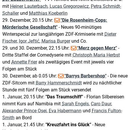
mit
Heiner Lauterbach
,
Lucas Gregorowicz
,
Petra Schmidt-
Schaller
und
Matthias Koeberlin
29. Dezember, 20.15 Uhr:
"Die Rosenheim-Cops:
Mörderische Gesellschaft"
- Neues 90-minütiges
Winterspecial zur langjährigen ZDF-Krimiserie mit
Dieter
Fischer
,
Igor Jeftić
,
Marisa Burger
und Co.
29. und 30. Dezember, 22.15 Uhr:
"Merz gegen Merz"
-
Dritte Staffel der Comedyserie mit
Christoph Maria Herbst
und
Annette Frier
als zweitägiges Event mit jeweils vier
Folgen am Stück
30. Dezember, ab 0.05 Uhr:
"Barrys Barbershop"
- Die neue
ZDF-Sitcom mit
Barry Hammerschmidt
wird zu nächtlicher
Stunde mit fünf Folgen am Stück versendet
1. Januar, 20.15 Uhr:
"Das Traumschiff"
- Florian Silbereisen
nimmt Kurs auf Namibia mit
Sarah Engels
,
Caro Daur
,
Alexander Prince Osei
,
Eva Habermann
und
Francis Fulton-
Smith
an Bord
1. Januar, 21.45 Uhr:
"Kreuzfahrt ins Glück"
- Neue